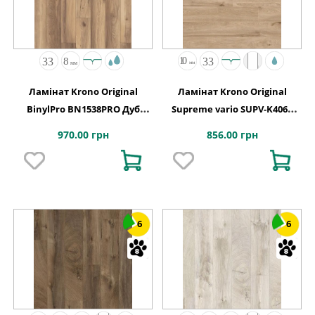
Ламінат Krono Original
Ламінат Krono Original
BinylPro BN1538PRO Дуб
Supreme vario SUPV-K406P
Аламос
Дуб Еурус 1285x192x10
970.00 грн
856.00 грн
6
6