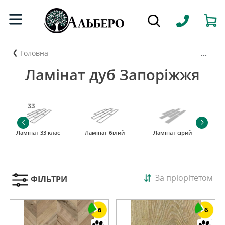
...
Головна
Ламінат дуб Запоріжжя
Ламінат 33 клас
Ламінат білий
Ламінат сірий
За пріорітетом
ФІЛЬТРИ
6
6