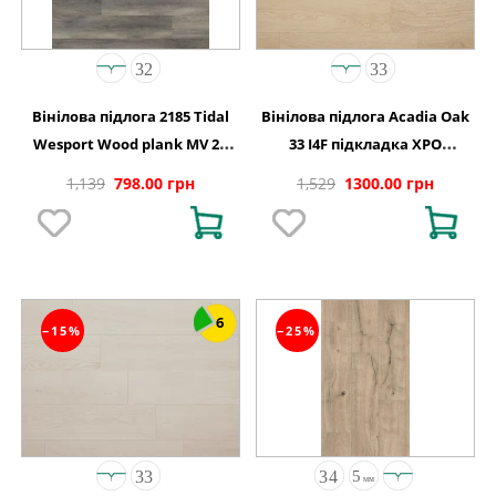
Вінілова підлога 2185 Tidal
Вінілова підлога Acadia Oak
Wesport Wood plank MV 2G
33 I4F підкладка XPO
1220х150х4,4
240,1x1220х5,5
1,139
798.00 грн
1,529
1300.00 грн
6
−15%
−25%