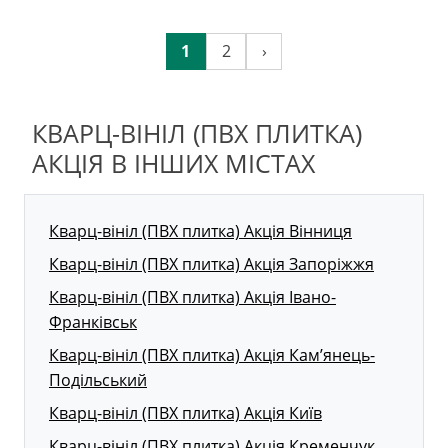
1
2
›
КВАРЦ-ВІНІЛ (ПВХ ПЛИТКА)
АКЦІЯ В ІНШИХ МІСТАХ
Кварц-вініл (ПВХ плитка) Акція Вінниця
Кварц-вініл (ПВХ плитка) Акція Запоріжжя
Кварц-вініл (ПВХ плитка) Акція Івано-
Франківськ
Кварц-вініл (ПВХ плитка) Акція Кам’янець-
Подільський
Кварц-вініл (ПВХ плитка) Акція Київ
Кварц-вініл (ПВХ плитка) Акція Кременчук