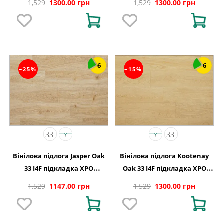
1,529
1300.00 грн
1,529
1300.00 грн
6
6
−25%
−15%
Вінілова підлога Jasper Oak
Вінілова підлога Kootenay
33 I4F підкладка XPO
Oak 33 I4F підкладка XPO
240,1x1220х5,5
240,1x1220х5,5
1,529
1147.00 грн
1,529
1300.00 грн