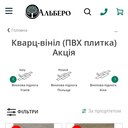
...
Головна
Кварц-вініл (ПВХ плитка)
Акція
Вінілова підлога
Вінілова підлога
Вінілова підлога
Італія
Польща
біла
За пріорітетом
ФІЛЬТРИ