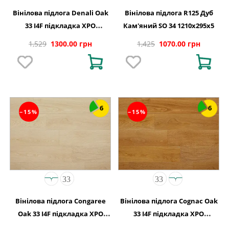
Вінілова підлога Denali Oak
Вінілова підлога R125 Дуб
33 I4F підкладка XPO
Кам'яний SO 34 1210x295x5
240,1x1220х5,5
1,529
1300.00 грн
1,425
1070.00 грн
6
6
−15%
−15%
Вінілова підлога Congaree
Вінілова підлога Cognac Oak
Oak 33 I4F підкладка XPO
33 I4F підкладка XPO
240,1x1220х5,5
240,1x1220х5,5