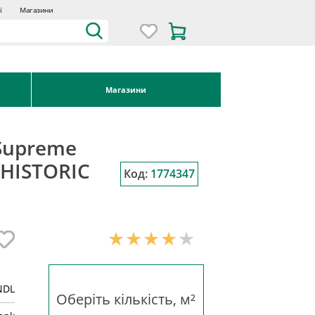
ї
Магазини
Магазини
Supreme
 HISTORIC
Код:
1774347
NDL
Оберіть кількість, м²