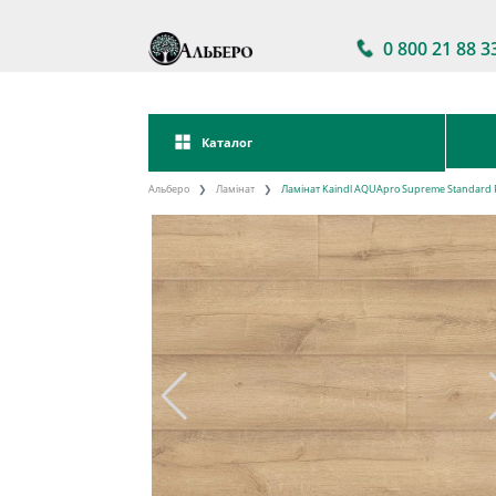
0 800 21 88 3
Каталог
Альберо
Ламінат
Ламінат Kaindl AQUApro Supreme Standard