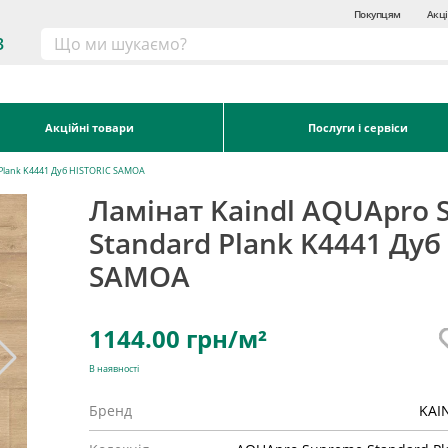
Покупцям
Акці
3
Акційні товари
Послуги і сервіси
 Plank K4441 Дуб HISTORIC SAMOA
Ламінат Kaindl AQUApro 
Standard Plank K4441 Дуб
SAMOA
1144.00
грн/м²
В наявності
Бренд
KAI