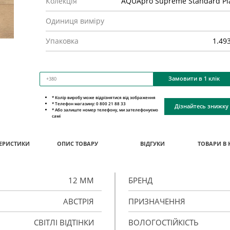
Колекція
AQUApro Supreme Standard Pl
Одиниця виміру
Упаковка
1.49
Замовити в 1 клік
* Колір виробу може відрізнятися від зображення
* Телефон магазину: 0 800 21 88 33
Дізнайтесь знижку
* Або залиште номер телефону, ми зателефонуємо
самі
ЕРИСТИКИ
ОПИС ТОВАРУ
ВІДГУКИ
ТОВАРИ В 
12 ММ
БРЕНД
АВСТРІЯ
ПРИЗНАЧЕННЯ
СВІТЛІ ВІДТІНКИ
ВОЛОГОСТІЙКІСТЬ