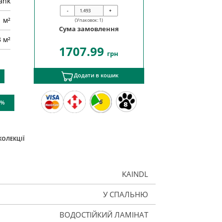
ank
-
+
м²
(Упаковок:
1
)
Сума замовлення
3 м²
1707.99
грн
Додати в кошик
6
 %
КОЛЕКЦІЇ
KAINDL
У СПАЛЬНЮ
ВОДОСТІЙКИЙ ЛАМІНАТ