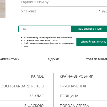
Одиниця виміру
Упаковка
1.99
Замовити в 1 клік
* Колір виробу може відрізнятися від зображення
* Телефон магазину: 0 800 21 88 33
Дізнайтесь знижку
* Або залиште номер телефону, ми зателефонуємо
самі
РАКТЕРИСТИКИ
ВІДГУКИ
ТОВАРИ В КОЛЕ
KAINDL
КРАЇНА-ВИРОБНИК
TOUCH STANDARD PL 10.0
ПРИЗНАЧЕННЯ
33 КЛАС
ТОВЩИНА
З ФАСКОЮ
ПОРОДА ДЕРЕВА