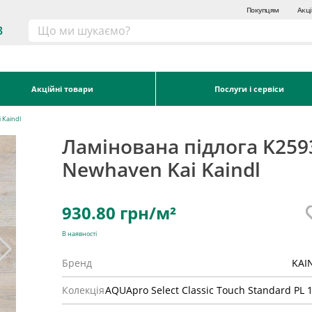
Покупцям
Акці
3
Акційні товари
Послуги і сервіси
 Kaindl
Ламінована підлога K259
Newhaven Kai Kaindl
930.80
грн/м²
В наявності
Бренд
KAI
Колекція
AQUApro Select Classic Touch Standard PL 