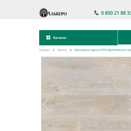
0 800 21 88 3
Каталог
Альберо
Ламінат
Ламінована підлога K2593 Дуб Newhaven Kai