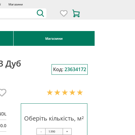
ї
Магазини
Магазини
3 Дуб
Код:
23634172
NDL
Оберіть кількість, м²
10.0
-
+