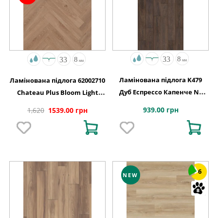
Ламінована підлога K479
Ламінована підлога 62002710
Дуб Еспрессо Капенче NL
Chateau Plus Bloom Light
1288x195x8
Brown A B6406 V4 ChateauLoc
939.00 грн
1,620
1539.00 грн
504x84x8
6
NEW