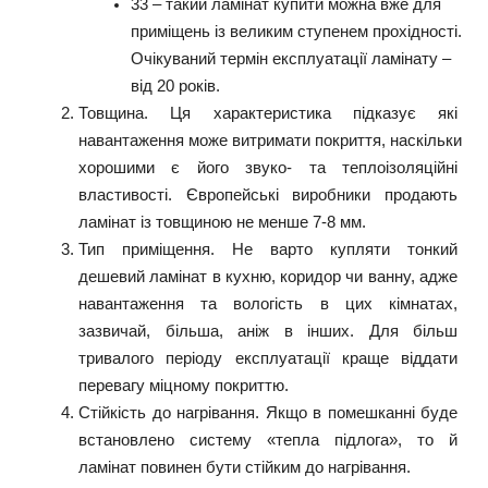
33 – такий ламінат купити можна вже для 
приміщень із великим ступенем прохідності. 
Очікуваний термін експлуатації ламінату – 
від 20 років.
Товщина. Ця характеристика підказує які 
навантаження може витримати покриття, наскільки 
хорошими є його звуко- та теплоізоляційні 
властивості. Європейські виробники продають 
ламінат із товщиною не менше 7-8 мм.
Тип приміщення. Не варто купляти тонкий 
дешевий ламінат в кухню, коридор чи ванну, адже 
навантаження та вологість в цих кімнатах, 
зазвичай, більша, аніж в інших. Для більш 
тривалого періоду експлуатації краще віддати 
перевагу міцному покриттю.
Стійкість до нагрівання. Якщо в помешканні буде 
встановлено систему «тепла підлога», то й 
ламінат повинен бути стійким до нагрівання.