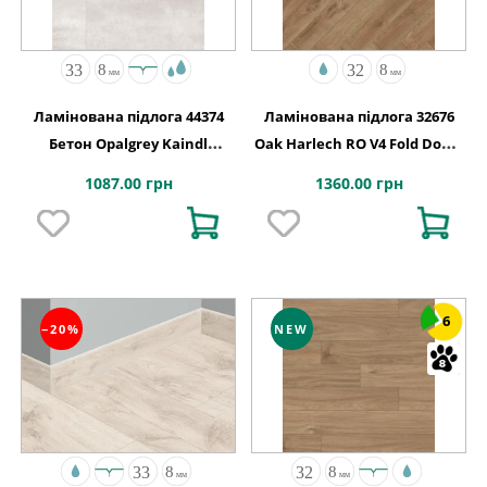
Ламінована підлога 44374
Ламінована підлога 32676
Бетон Opalgrey Kaindl
Oak Harlech RO V4 Fold Down
АВСТРІЯ
630x126x8
1087.00 грн
1360.00 грн
6
−20%
NEW