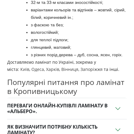
32-м та 33-м класами зносостійкості;
варіантами кольорів та відтінків – жовтий, сірий, 
білий, коричневий ін.;
з фаскою та без;
вологостійкий;
для теплої підлоги;
глянцевий, матовий;
з різних порід дерева – дуб, сосна, ясен, горіх.
Доставляємо ламінат по Україні, зокрема у
міста:
Київ
,
Одеса
,
Харків
,
Вінниця
,
Запоріжжя
та інші.
Популярні питання про ламінат
в Кропивницькому
ПЕРЕВАГИ ОНЛАЙН-КУПІВЛІ ЛАМІНАТУ В
«АЛЬБЕРО».
ЯК ВИЗНАЧИТИ ПОТРІБНУ КІЛЬКІСТЬ
ЛАМІНАТУ?