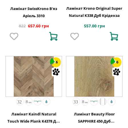
Ламінат Krono Original Super
Ламінат SwissKrono В'яз
Natural K338 Дуб Кріденза
Аріель 3310
557.00 грн
822
657.60 грн
6
6
Ламінат Kaindl Natural
Ламінат Beauty Floor
Touch Wide Plank K4378 Дуб
SAPPHIRE 450 Дуб