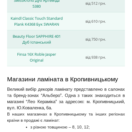
SwissKrono Дуб Артеміда
від 512 грн.
5380
Kaindl Classic Touch Standard
від 610 грн.
Plank K4368 Бук SWARAN
Beauty Floor SAPPHIRE 401
від 750 грн.
Дуб Іспанський
Finsa 16X Roble Jasper
від 938 грн.
Original
Магазини ламіната в Кропивницькому
Великий вибір декорів ламінату представлено в салонах 
та бренд-зонах “Альберо”. Одна з таких знаходиться в 
магазині “Лео Кераміка” за адресою: м. Кропивницький, 
вул. Ю.Коваленка, 6а.
В наших магазинах в Кропивницькому та інших регіонах 
країни в продажі є ламінат:
з різною товщиною – 8, 10, 12;