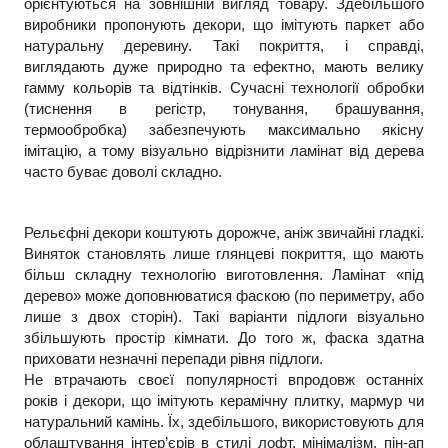
орієнтуються на зовнішній вигляд товару. Здебільшого 
виробники пропонують декори, що імітують паркет або 
натуральну деревину. Такі покриття, і справді, 
виглядають дуже природно та ефектно, мають велику 
гамму кольорів та відтінків. Сучасні технології обробки 
(тиснення в регістр, тонування, брашування, 
термообробка) забезпечують максимально якісну 
імітацію, а тому візуально відрізнити ламінат від дерева 
часто буває доволі складно.
Рельєфні декори коштують дорожче, аніж звичайні гладкі. 
Виняток становлять лише глянцеві покриття, що мають 
більш складну технологію виготовлення. Ламінат «під 
дерево» може доповнюватися фаскою (по периметру, або 
лише з двох сторін). Такі варіанти підлоги візуально 
збільшують простір кімнати. До того ж, фаска здатна 
приховати незначні перепади рівня підлоги.
Не втрачають своєї популярності впродовж останніх 
років і декори, що імітують керамічну плитку, мармур чи 
натуральний камінь. Їх, здебільшого, використовують для 
облаштування інтер’єрів в стилі лофт, мінімалізм, пін-ап 