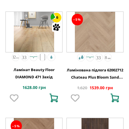
6
−5%
Ламінат Beauty Floor
Ламінована підлога 62002712
DIAMOND 471 Захід
Chateau Plus Bloom Sand
Natural A B6421 V4 OmniLoc
1628.00 грн
1,620
1539.00 грн
504x84x8
−5%