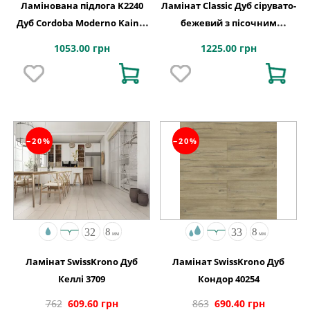
Ламінована підлога K2240
Ламінат Classic Дуб сірувато-
Дуб Cordoba Moderno Kaindl
бежевий з пісочним
АВСТРІЯ
відтінком 1200х190x8 Quick-
1053.00 грн
1225.00 грн
Step
−20%
−20%
Ламінат SwissKrono Дуб
Ламінат SwissKrono Дуб
Келлі 3709
Кондор 40254
762
609.60 грн
863
690.40 грн