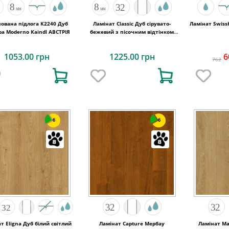
нована підлога K2240 Дуб
Ламінат Classic Дуб сірувато-
Ламінат Swiss
Cordoba Moderno Kaindl АВСТРІЯ
бежевий з пісочним відтінком
1200х190x8 Quick-Step
1053.00 грн
1225.00 грн
6
762
6
6
т Eligna Дуб білий світлий
Ламінат Capture Мербау
Ламінат Ma