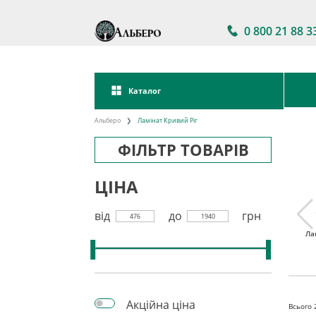
0 800 21 88 3
Каталог
Альберо
Ламінат Кривий Ріг
ФІЛЬТР ТОВАРІВ
ЦІНА
від
до
грн
476
1940
тійкий
Ламінат 32 клас
Акції на ламінат
Ла
інат
Акційна ціна
Всього