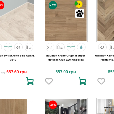
6
20%
NEW
ат SwissKrono В'яз Аріель
Ламінат Krono Original Super
Ламінат Kaind
3310
Natural K338 Дуб Кріденза
Plank K43
R
657.60 грн
557.00 грн
85
822
-20%