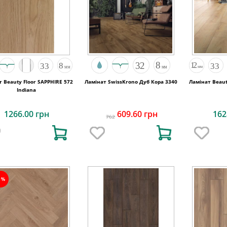
 Beauty Floor SAPPHIRE 572
Ламінат SwissKrono Дуб Кора 3340
Ламінат Beaut
Indiana
1266.00 грн
609.60 грн
162
762
5%