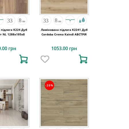
 підлога K224 Дуб
Ламінована підлога K2241 Дуб
т NL 1288x195x8
Cordoba Crema Kaindl АВСТРІЯ
9.00 грн
1053.00 грн
-20%