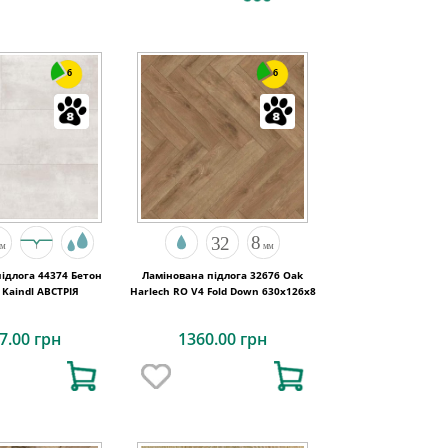
6
6
ідлога 44374 Бетон
Ламінована підлога 32676 Oak
Opalgrey Kaindl АВСТРІЯ
Harlech RO V4 Fold Down 630x126x8
7.00 грн
1360.00 грн