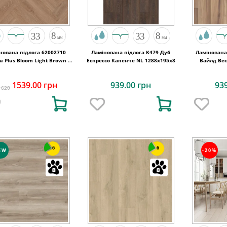
нована підлога 62002710
Ламінована підлога K479 Дуб
Ламінована
u Plus Bloom Light Brown A
Еспрессо Капенче NL 1288x195x8
Вайлд Вес
6 V4 ChateauLoc 504x84x8
1539.00 грн
939.00 грн
93
1620
6
6
EW
-20%