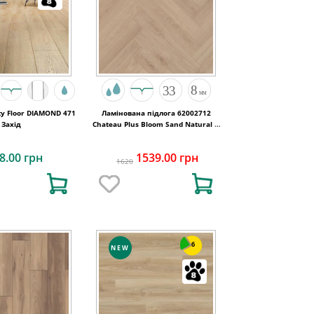
y Floor DIAMOND 471
Ламінована підлога 62002712
Захід
Chateau Plus Bloom Sand Natural A
B6421 V4 OmniLoc 504x84x8
8.00 грн
1539.00 грн
1620
6
NEW