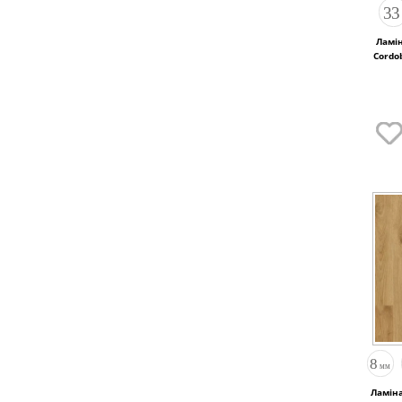
Ламі
Ламіна