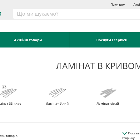
Покупцям
Акці
3
Акційні товари
Послуги і сервіси
ЛАМІНАТ В КРИВОМ
мінат 33 клас
Ламінат білий
Ламінат сірий
Показа
296
товарів
сторінку