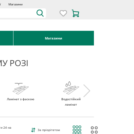
ї
Магазини
Магазини
У РОЗІ
Ламінат з фаскою
Водостійкий
Ламінат 32 клас
ламінат
ти
24
на
За пріорітетом