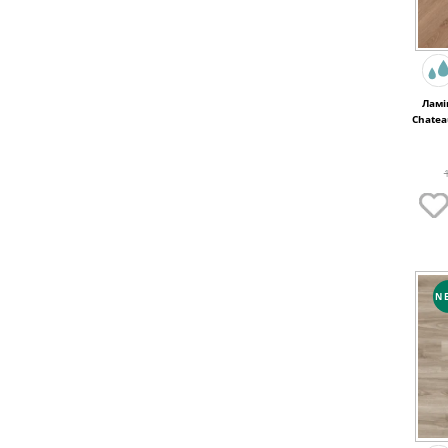
Ламі
Chatea
B640
N