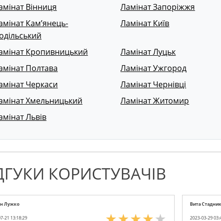
амінат Вінниця
Ламінат Запоріжжя
амінат Кам’янець-
Ламінат Київ
одільський
амінат Кропивницький
Ламінат Луцьк
амінат Полтава
Ламінат Ужгород
амінат Черкаси
Ламінат Чернівці
амінат Хмельницький
Ламінат Житомир
амінат Львів
ДГУКИ КОРИСТУВАЧІВ
ан Лужко
Вита Стадни
7-21 13:18:29
2023-03-29 03: