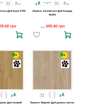
Krono Дуб Келлі 3709
Ламінат SwissKrono Дуб Кондор
40254
09.60 грн
690.40 грн
863
6
6
jestic Дуб лісовий
Ламінат Majestic Дуб долина світло-