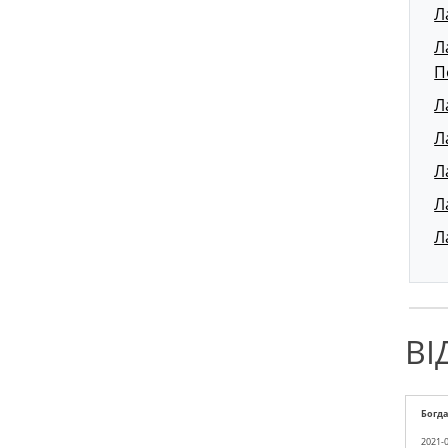
Л
Л
П
Л
Л
Л
Л
Л
ВІ
Богд
2021-0