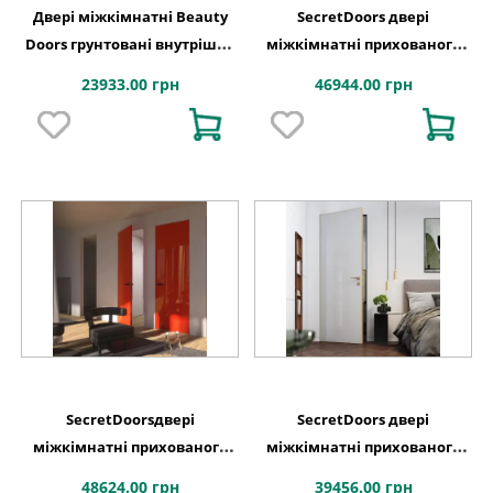
Двері міжкімнатні Beauty
SecretDoors двері
Doors грунтовані внутрішнє
міжкімнатні прихованого
відкривання
монтажу SD Color глянець
23933.00 грн
46944.00 грн
алюмінієве полотно
SecretDoorsдвері
SecretDoors двері
міжкімнатні прихованого
міжкімнатні прихованого
монтажу SD Color глянець
монтажу SD Color напівмат
48624.00 грн
39456.00 грн