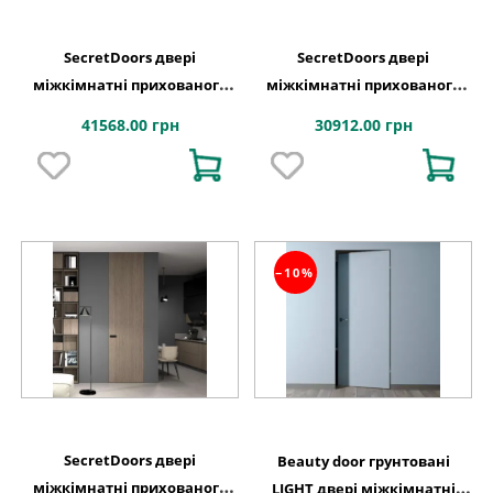
SecretDoors двері
SecretDoors двері
міжкімнатні прихованого
міжкімнатні прихованого
монтажу SD Mirror дзеркало
монтажу SD Primer
41568.00 грн
30912.00 грн
срібло сатин
алюмінієве полотно
−10%
SecretDoors двері
Beauty door грунтовані
міжкімнатні прихованого
LIGHT двері міжкімнатні