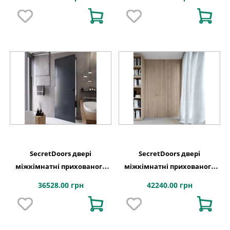
щитове полотно
алюмінієве полотно
SecretDoors двері
SecretDoors двері
міжкімнатні прихованого
міжкімнатні прихованого
монтажу SD Color напівмат
монтажу SD Veneer шпон
36528.00 грн
42240.00 грн
щитове полотно
натуральний тонований +
лак алюмінієве полотно