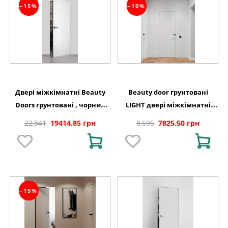
−15%
−10%
Двері міжкімнатні Beauty
Beauty door грунтовані
Doors грунтовані , чорний
LIGHT двері міжкімнатні
торець
приховані
22,841
19414.85 грн
8,695
7825.50 грн
−15%