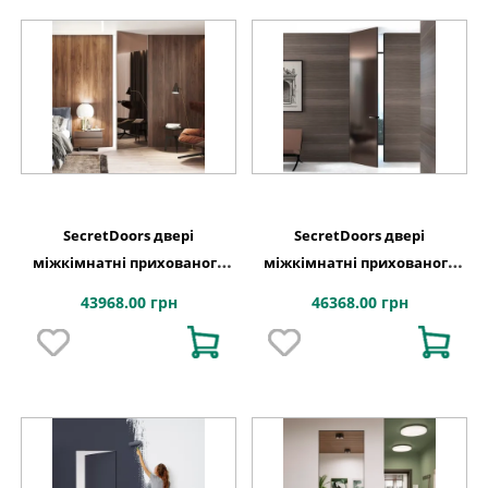
SecretDoors двері
SecretDoors двері
міжкімнатні прихованого
міжкімнатні прихованого
монтажу SD Mirror дзеркало
монтажу SD Mirror дзеркало
43968.00 грн
46368.00 грн
бронза графіт
бронза графіт сатин