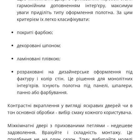
гармонійним доповненням інтер'єру, максимум
уваги приділіть типу оформлення полотна. За цим
критерієм їх легко класифікувати:
покриті фарбою;
декоровані шпоном;
ламіновані плівкою;
розраховані на дизайнерське оформлення під
фактуру і колір стін. Це рішення для монолітних
інтер'єрів. Існують полотна під панелі, шпалери,
панно або фарбування.
Контрастні вкраплення у вигляді яскравих дверей чи в
тон основної обробки - вибір смаку кожного користувача.
Міжкімнатні двері з прихованими петлями - недешеве
задоволення. Врахуйте і складність монтажу. Це
придбання не на один сезон. Тому вибирайте моделі