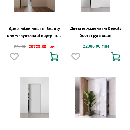
Двері міжкімнатні Beauty
Двері міжкімнатні Beauty
Doors грунтовані
Doors грунтовані внутрішнє
відкривання ,чорний
22386.00 грн
24,388
20729.80 грн
торець