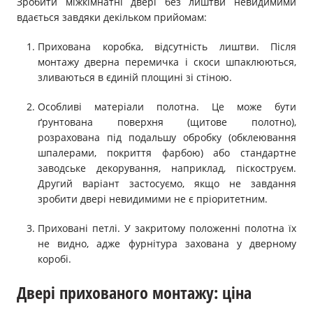
Зробити міжкімнатні двері без лиштви невидимими
вдається завдяки декільком прийомам:
Прихована коробка, відсутність лиштви. Після
монтажу дверна перемичка і скоси шпаклюються,
зливаються в єдиній площині зі стіною.
Особливі матеріали полотна. Це може бути
ґрунтована поверхня (щитове полотно),
розрахована під подальшу обробку (обклеювання
шпалерами, покриття фарбою) або стандартне
заводське декорування, наприклад, піскоструєм.
Другий варіант застосуємо, якщо не завдання
зробити двері невидимими не є пріоритетним.
Приховані петлі. У закритому положенні полотна їх
не видно, адже фурнітура захована у дверному
коробі.
Двері прихованого монтажу: ціна