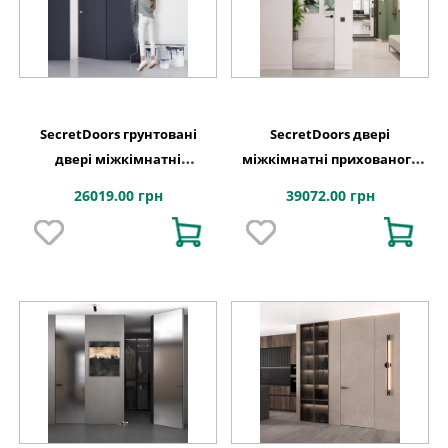
SecretDoors грунтовані
SecretDoors двері
двері міжкімнатні
міжкімнатні прихованого
приховані внутрішнє
монтажу SD Mirror дзеркало
26019.00 грн
39072.00 грн
відкриваня
срібло