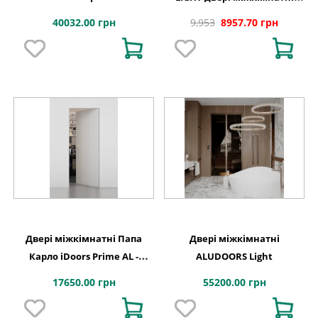
монтажу SD Veneer шпон
приховані внутрішнє
40032.00 грн
9,953
8957.70 грн
модифікований алюмінієве
відкривання
полотно
Двері міжкімнатні Папа
Двері міжкімнатні
Карло iDoors Prime AL -
ALUDOORS Light
INSIDE
17650.00 грн
55200.00 грн