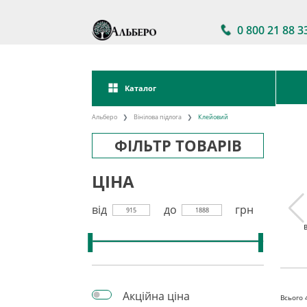
0 800 21 88 3
Каталог
Альберо
Вінілова підлога
Клейовий
ФІЛЬТР ТОВАРІВ
ЦІНА
від
до
грн
915
1888
 підлога
Акції на вінілову
Вінілова підлога
кова
підлогу
клейова
Акційна ціна
Всього