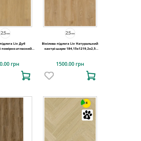
 підлога Liv Дуб
Вінілова підлога Liv Натуральний
 помірно-атласний
кантрі-шарм 184,15x1219,2x2,5
9,2x2,5 Quick-Step
Quick-Step
0.00 грн
1500.00 грн
6