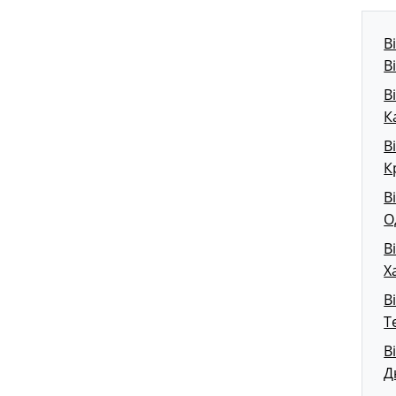
В
В
В
К
В
К
В
О
В
Х
В
Т
В
Д