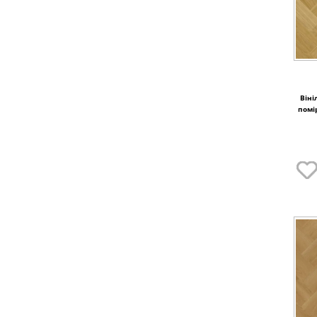
Віні
помі
1