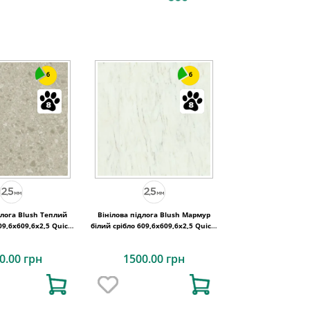
6
6
длога Blush Теплий
Вінілова підлога Blush Мармур
09,6x609,6x2,5 Quick-
білий срібло 609,6x609,6x2,5 Quick-
Step
Step
0.00 грн
1500.00 грн