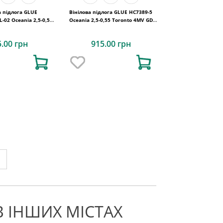
а підлога GLUE
Вінілова підлога GLUE HC7389-5
02 Oceania 2,5-0,55
Oceania 2,5-0,55 Toronto 4MV GD
V GD 1227х187х2,5
1227х187х2,5
5.00 грн
915.00 грн
В ІНШИХ МІСТАХ