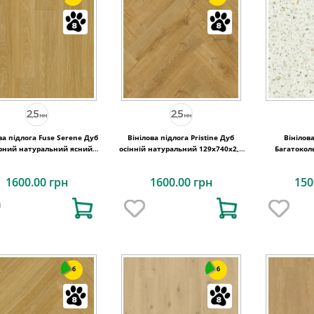
ва підлога Fuse Serene Дуб
Вінілова підлога Pristine Дуб
Вінілов
рний натуральний ясний
осінній натуральний 129x740x2,5
Багатокол
8,6x1500x2,5 Quick-Step
Quick-Step
609,6x609
1600.00 грн
1600.00 грн
150
6
6