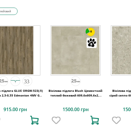
лейовий
6
а підлога GLUE ORGW-523(-5)
Вінілова підлога Blush Цементний
Вінілова пі
a 2,5-0,55 Edmonton 4MV GD
теплий бежевий 609,6x609,6x2,5
сірий сеппо 6
1227х187х2,5
Quick-Step
915.00 грн
1500.00 грн
150