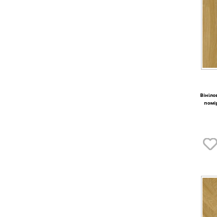
Вініло
помі
22