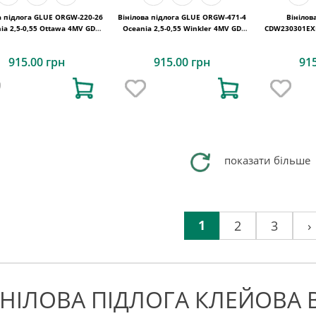
а підлога GLUE ORGW-220-26
Вінілова підлога GLUE ORGW-471-4
Вінілов
ia 2,5-0,55 Ottawa 4MV GD
Oceania 2,5-0,55 Winkler 4MV GD
CDW230301EXL-
1227х187х2,5
1227х187х2,5
Montreal 4M
915.00 грн
915.00 грн
91
показати більше
1
2
3
›
ІНІЛОВА ПІДЛОГА КЛЕЙОВА 