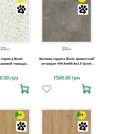
а підлога Blush
Вінілова підлога Blush Цементний
ьоровий тераццо
антрацит 609,6x609,6x2,5 Quick-
,6x2,5 Quick-Step
Step
0.00 грн
1500.00 грн
6
6