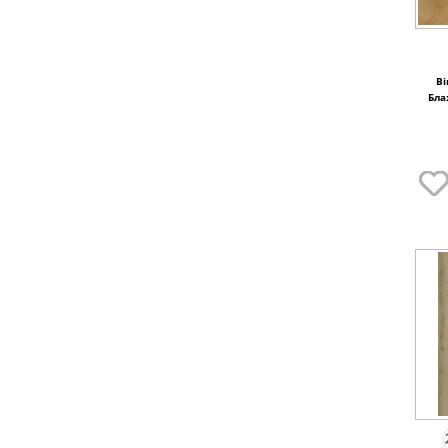
Ві
Бла
медов