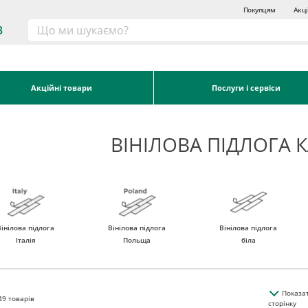
Покупцям
Акці
3
Акційні товари
Послуги і сервіси
ВІНІЛОВА ПІДЛОГА 
Вінілова підлога
Вінілова підлога
Вінілова підлога
Італія
Польща
біла
Показа
49
товарів
сторінку