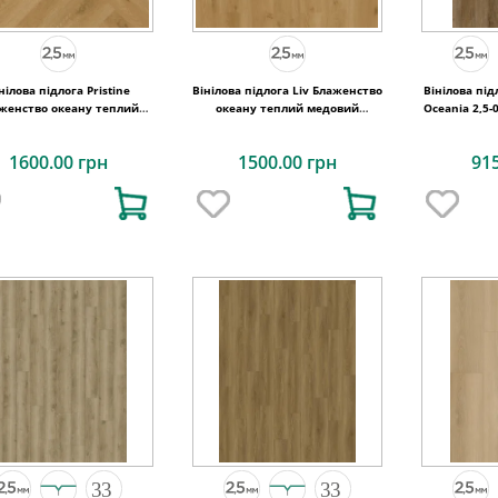
нілова підлога Pristine
Вінілова підлога Liv Блаженство
Вінілова під
женство океану теплий
океану теплий медовий
Oceania 2,5-
ий 129x740x2,5 Quick-Step
184,15x1219,2x2,5 Quick-Step
122
1600.00 грн
1500.00 грн
91