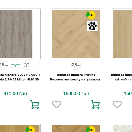
6
ова підлога GLUE HC7390-1
Вінілова підлога Pristine
Вінілова під
ia 2,5-0,55 Milton 4MV GD
Блаженство океану натуральний
світлий н
1227х187х2,5
129x740x2,5 Quick-Step
228,6x150
915.00 грн
1600.00 грн
160
6
6