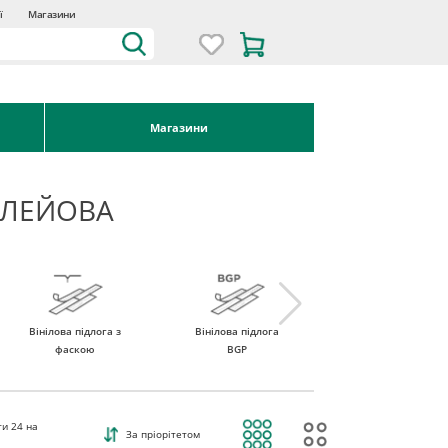
ї
Магазини
Магазини
КЛЕЙОВА
Вінілова підлога з
Вінілова підлога
Вінілова підлога
фаскою
BGP
ROCKO Vinyl
ти
24
на
За пріорітетом