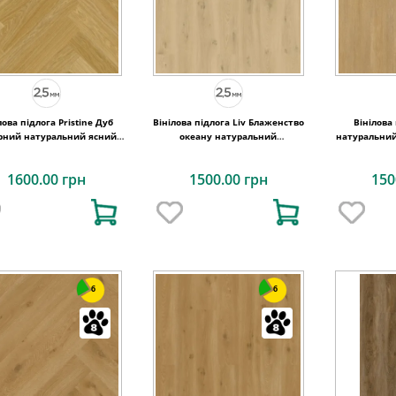
лова підлога Pristine Дуб
Вінілова підлога Liv Блаженство
Вінілова
рний натуральний ясний
океану натуральний
натуральний
29x740x2,5 Quick-Step
184,15x1219,2x2,5 Quick-Step
184,15x121
1600.00 грн
1500.00 грн
150
6
6