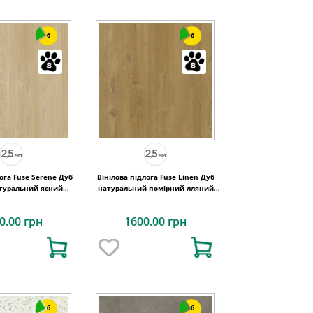
6
6
лога Fuse Serene Дуб
Вінілова підлога Fuse Linen Дуб
атуральний ясний
натуральний помірний лляний
0x2,5 Quick-Step
228,6x1500x2,5 Quick-Step
0.00 грн
1600.00 грн
6
6