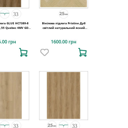
лога GLUE HC7389-8
Вінілова підлога Pristine Дуб
0,55 Quebec 4MV GD
світлий натуральний ясний
7х187х2,5
129x740x2,5 Quick-Step
5.00 грн
1600.00 грн