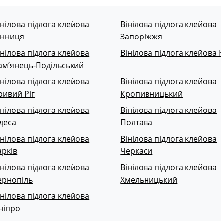
інілова підлога клейова
Вінілова підлога клейова
інниця
Запоріжжя
інілова підлога клейова
Вінілова підлога клейова 
ам’янець-Подільський
інілова підлога клейова
Вінілова підлога клейова
ривий Ріг
Кропивницький
інілова підлога клейова
Вінілова підлога клейова
деса
Полтава
інілова підлога клейова
Вінілова підлога клейова
арків
Черкаси
інілова підлога клейова
Вінілова підлога клейова
ернопіль
Хмельницький
інілова підлога клейова
ніпро