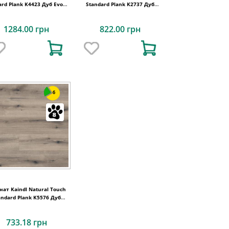
ard Plank K4423 Дуб Evoke
Standard Plank K2737 Дуб
Crystal
Cremona Cotta
1284.00 грн
822.00 грн
6
нат Kaindl Natural Touch
andard Plank K5576 Дуб
EVOKE KNOT SOLANO
733.18 грн