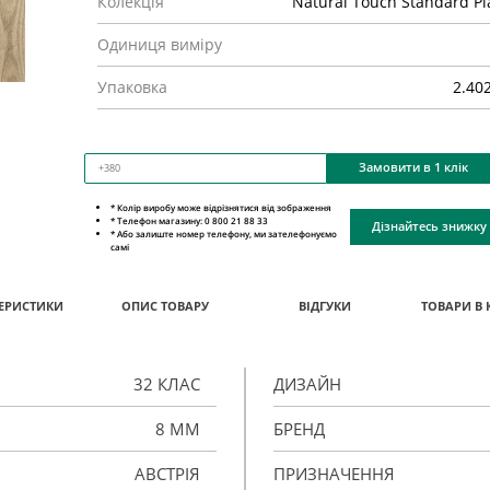
Колекція
Natural Touch Standard Pl
Одиниця виміру
Упаковка
2.40
Замовити в 1 клік
* Колір виробу може відрізнятися від зображення
* Телефон магазину: 0 800 21 88 33
Дізнайтесь знижку
* Або залиште номер телефону, ми зателефонуємо
самі
ЕРИСТИКИ
ОПИС ТОВАРУ
ВІДГУКИ
ТОВАРИ В 
32 КЛАС
ДИЗАЙН
8 ММ
БРЕНД
АВСТРІЯ
ПРИЗНАЧЕННЯ