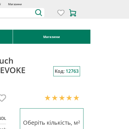
ї
Магазини
Магазини
ouch
 EVOKE
Код:
12763
NDL
Оберіть кількість, м²