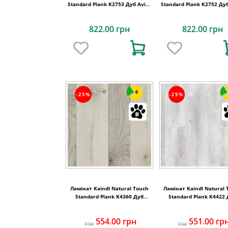
Standard Plank K2753 Дуб Aviva
Standard Plank K2752 Дуб
Balm
Vernal
822.00 грн
822.00 грн
6
-25%
-25%
Ламінат Kaindl Natural Touch
Ламінат Kaindl Natural 
Standard Plank K4360 Дуб
Standard Plank K4422
FARCO URBAN
EVOKE CONCRETE, 8 
554.00 грн
551.00 гр
734
734