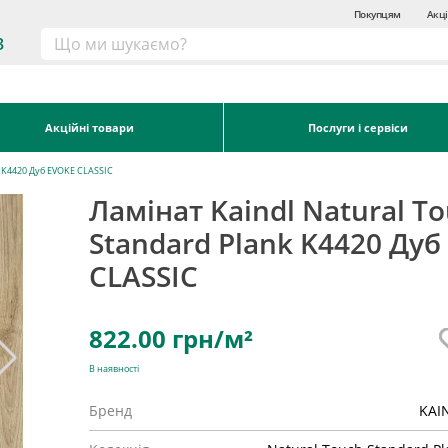
Покупцям
Акці
3
Акційні товари
Послуги і сервіси
k K4420 Дуб EVOKE CLASSIC
Ламінат Kaindl Natural T
Standard Plank K4420 Дуб
CLASSIC
822.00
грн/м²
В наявності
Бренд
KAI