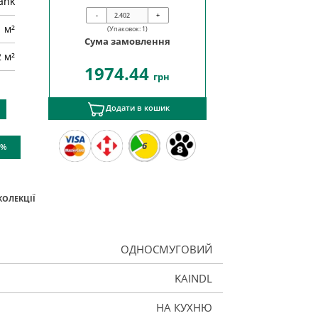
ank
-
+
м²
(Упаковок:
1
)
Сума замовлення
2 м²
1974.44
грн
Додати в кошик
6
 %
КОЛЕКЦІЇ
ОДНОСМУГОВИЙ
KAINDL
НА КУХНЮ