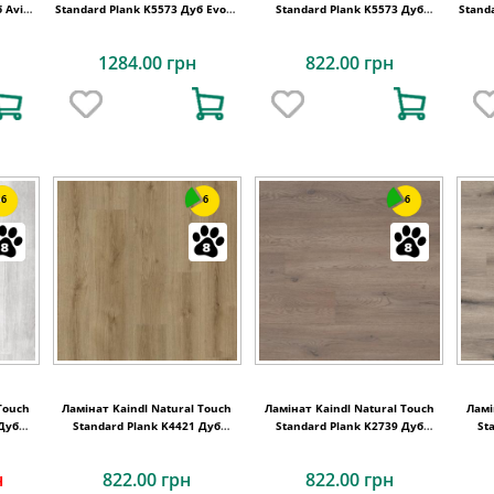
 Aviva
Standard Plank K5573 Дуб Evoke
Standard Plank K5573 Дуб
Stand
Coast
EVOKE KNOT COAST
1284.00 грн
822.00 грн
6
6
6
Touch
Ламінат Kaindl Natural Touch
Ламінат Kaindl Natural Touch
Ламі
 Дуб
Standard Plank K4421 Дуб
Standard Plank K2739 Дуб
St
мм
EVOKE TREND
Cremona Cannolo
н
822.00 грн
822.00 грн