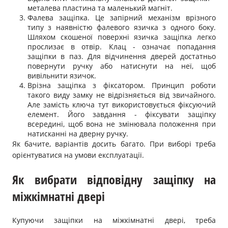
металева пластина та маленький магніт.
Фалева защіпка. Це запірний механізм врізного
типу з наявністю фалевого язичка з одного боку.
Шляхом скошеної поверхні язичка защіпка легко
прослизає в отвір. Клац - означає попадання
защіпки в паз. Для відчинення дверей достатньо
повернути ручку або натиснути на неї, щоб
вивільнити язичок.
Врізна защіпка з фіксатором. Принцип роботи
такого виду замку не відрізняється від звичайного.
Але замість ключа тут використовується фіксуючий
елемент. Його завдання - фіксувати защіпку
всередині, щоб вона не змінювала положення при
натисканні на дверну ручку.
Як бачите, варіантів досить багато. При виборі треба
орієнтуватися на умови експлуатації.
Як вибрати відповідну защіпку на
міжкімнатні двері
Купуючи защіпки на міжкімнатні двері, треба