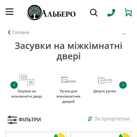
...
Головна
Засувки на міжкімнатні
двері
Засувки на
Ручки для
Дверні ручки
міжкімнатні двері
міжкімнатних
дверей
За пріорітетом
ФІЛЬТРИ