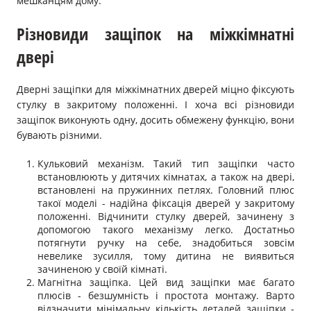
мешканцям дому.
Різновиди защіпок на міжкімнатні
двері
Дверні защіпки для міжкімнатних дверей міцно фіксують
стулку в закритому положенні. І хоча всі різновиди
защіпок виконують одну, досить обмежену функцію, вони
бувають різними.
Кульковий механізм. Такий тип защіпки часто
встановлюють у дитячих кімнатах, а також на двері,
встановлені на пружинних петлях. Головний плюс
такої моделі - надійна фіксація дверей у закритому
положенні. Відчинити стулку дверей, зачинену з
допомогою такого механізму легко. Достатньо
потягнути ручку на себе, знадобиться зовсім
невелике зусилля, тому дитина не виявиться
зачиненою у своїй кімнаті.
Магнітна защіпка. Цей вид защіпки має багато
плюсів - безшумність і простота монтажу. Варто
відзначити мінімальну кількість деталей защіпки -