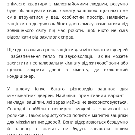
знімаєте квартиру з малознайомими людьми, розумно
буде облаштувати свою кімнату защіпкою, щоб ніхто не
смів втручатися у ваш особистий простір. Наявність
защіпки на дверях в кабінет дасть змогу захиститися від
зовнішнього світу під час роботи, щоб ніхто не смів
відволікати від важливих справ.
Ще одна важлива роль защіпки для міжкімнатних дверей
- забезпечення тепло- та звукоізоляції. Так ви можете
захистити неопалювальну кімнату від житлової зони або
щільно закрити двері в кімнату, де включений
кондиціонер.
У цілому існує багато різновидів защіпок для
міжкімнатних дверей. Найбільш примітивний варіант -
накладні защіпки, які зараз майже не використовуються.
Сьогодні найбільш поширені моделі - фальовані та
роликові. Також користуються попитом магнітні защіпки
для міжкімнатних дверей. Вони відкриваються безшумно
й плавно, а значить не будуть заважати іншим