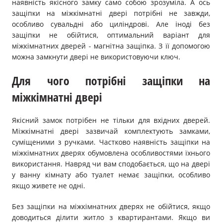
наявність якісного замку само собою зрозуміла. А ось
защіпки на міжкімнатні двері потрібні не завжди,
особливо сувальдні або циліндрові. Але іноді без
защіпки не обійтися, оптимальний варіант для
міжкімнатних дверей - магнітна защіпка. З її допомогою
можна замкнути двері не використовуючи ключ.
Для чого потрібні защіпки на
міжкімнатні двері
Якісний замок потрібен не тільки для вхідних дверей.
Міжкімнатні двері зазвичай комплектують замками,
суміщеними з ручками. Частково наявність защіпки на
міжкімнатних дверях обумовлена особливостями їхнього
використання. Навряд чи вам сподобається, що на двері
у ванну кімнату або туалет немає защіпки, особливо
якщо живете не одні.
Без защіпки на міжкімнатних дверях не обійтися, якщо
доводиться ділити житло з квартирантами. Якщо ви