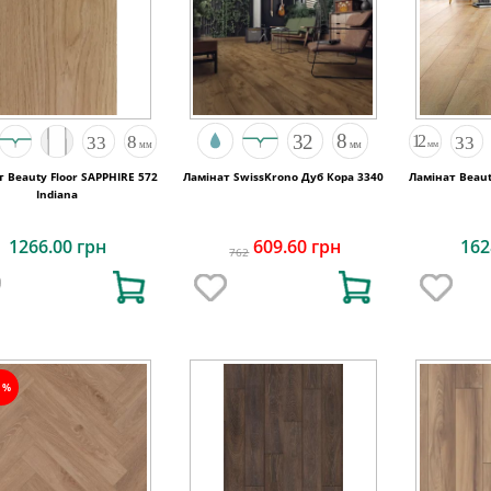
 Beauty Floor SAPPHIRE 572
Ламінат SwissKrono Дуб Кора 3340
Ламінат Beaut
Indiana
1266.00 грн
609.60 грн
162
762
5%