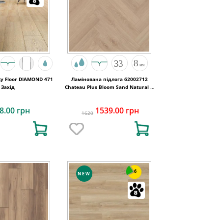
y Floor DIAMOND 471
Ламінована підлога 62002712
Захід
Chateau Plus Bloom Sand Natural A
B6421 V4 OmniLoc 504x84x8
8.00 грн
1539.00 грн
1620
6
NEW