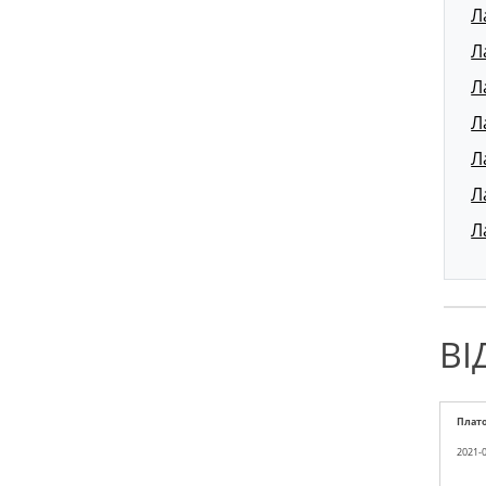
Л
Л
Л
Л
Л
Л
Л
ВІ
Плат
2021-0