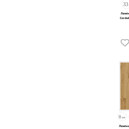
Ламі
Ламіна