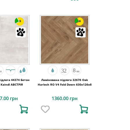
6
6
ідлога 44374 Бетон
Ламінована підлога 32676 Oak
Opalgrey Kaindl АВСТРІЯ
Harlech RO V4 Fold Down 630x126x8
7.00 грн
1360.00 грн