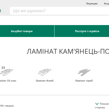
Покупцям
Акці
3
Акційні товари
Послуги і сервіси
ЛАМІНАТ КАМ'ЯНЕЦЬ-П
мінат 33 клас
Ламінат білий
Ламінат сірий
Показа
296
товарів
сторінку