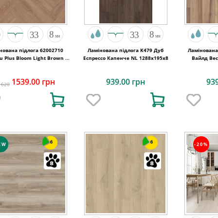
нована підлога 62002710
Ламінована підлога K479 Дуб
Ламінована
u Plus Bloom Light Brown A
Еспрессо Капенче NL 1288x195x8
Вайлд Вес
6 V4 ChateauLoc 504x84x8
1539.00 грн
939.00 грн
93
1620
6
6
EW
-20%