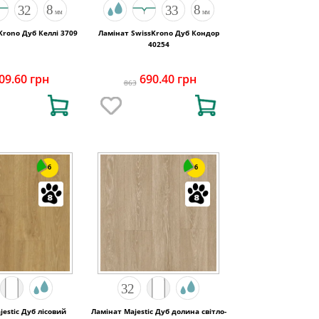
Krono Дуб Келлі 3709
Ламінат SwissKrono Дуб Кондор
40254
09.60 грн
690.40 грн
863
6
6
jestic Дуб лісовий
Ламінат Majestic Дуб долина світло-