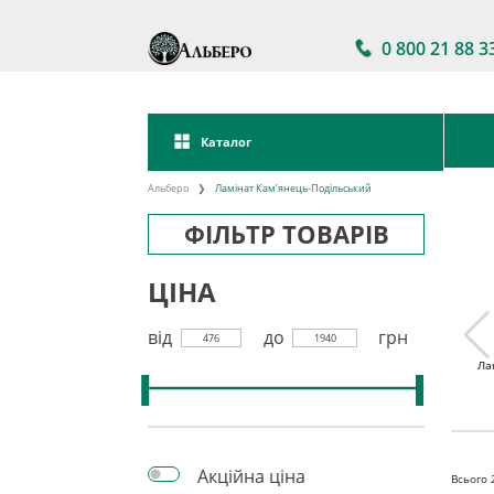
0 800 21 88 3
Каталог
Альберо
Ламінат Кам’янець-Подільський
ФІЛЬТР ТОВАРІВ
ЦІНА
від
до
грн
476
1940
тійкий
Ламінат 32 клас
Акції на ламінат
Ла
інат
Акційна ціна
Всього