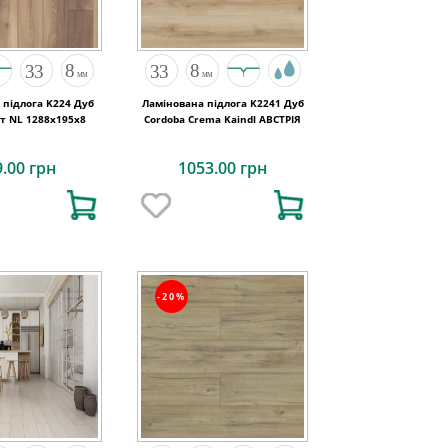
 підлога K224 Дуб
Ламінована підлога K2241 Дуб
т NL 1288x195x8
Cordoba Crema Kaindl АВСТРІЯ
9.00 грн
1053.00 грн
-20%