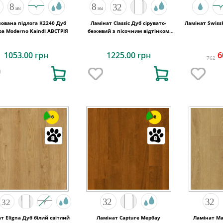
нована підлога K2240 Дуб
Ламінат Classic Дуб сірувато-
Ламінат Swiss
Cordoba Moderno Kaindl АВСТРІЯ
бежевий з пісочним відтінком
1200х190x8 Quick-Step
1053.00 грн
1225.00 грн
6
762
6
6
т Eligna Дуб білий світлий
Ламінат Capture Мербау
Ламінат Ma