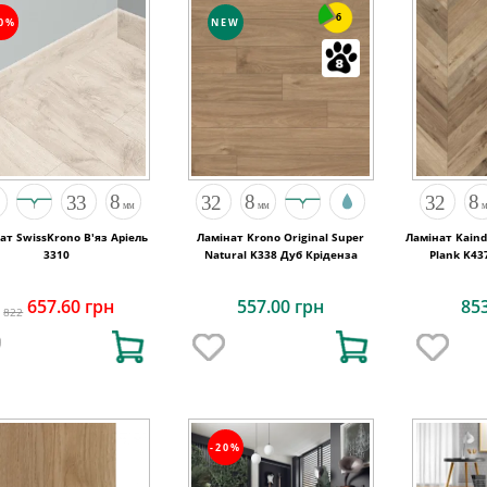
6
20%
NEW
ат SwissKrono В'яз Аріель
Ламінат Krono Original Super
Ламінат Kaind
3310
Natural K338 Дуб Кріденза
Plank K43
R
657.60 грн
557.00 грн
85
822
-20%