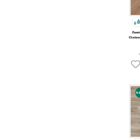
Ламі
Chatea
B640
N