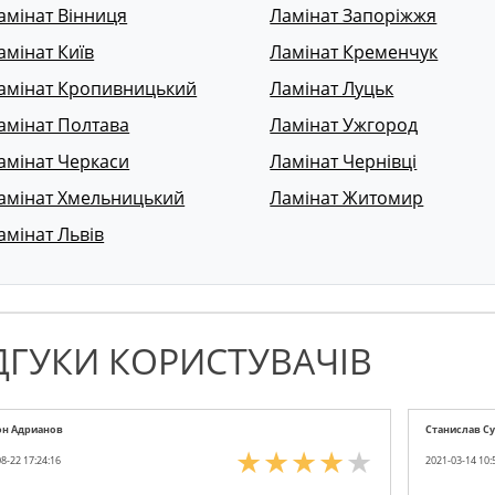
амінат Вінниця
Ламінат Запоріжжя
амінат Київ
Ламінат Кременчук
амінат Кропивницький
Ламінат Луцьк
амінат Полтава
Ламінат Ужгород
амінат Черкаси
Ламінат Чернівці
амінат Хмельницький
Ламінат Житомир
амінат Львів
ДГУКИ КОРИСТУВАЧІВ
он Адрианов
Станислав С
8-22 17:24:16
2021-03-14 10: