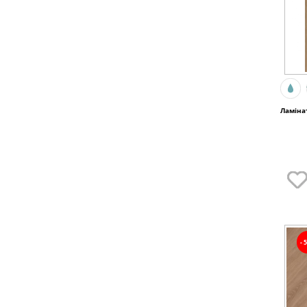
Ламінат
-