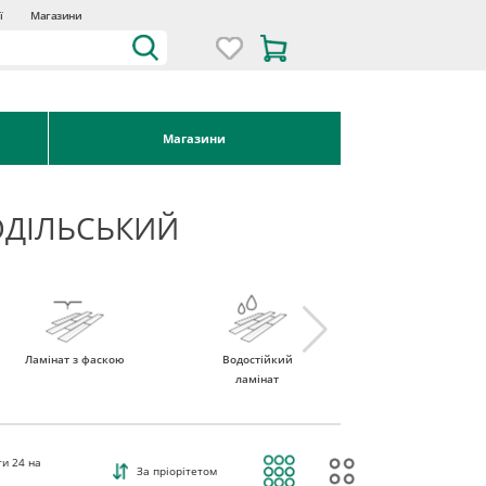
ї
Магазини
Магазини
ОДІЛЬСЬКИЙ
Ламінат з фаскою
Водостійкий
Ламінат 32 клас
ламінат
ти
24
на
За пріорітетом