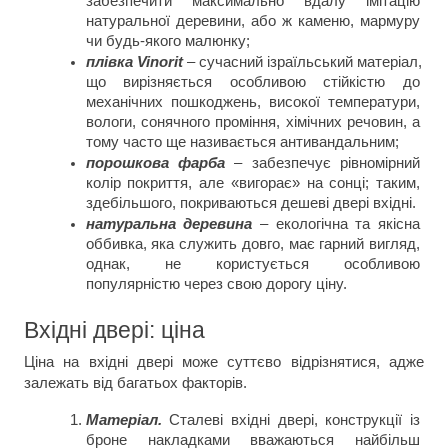
забезпечити максимально вдалу імітацію 
натуральної деревини, або ж каменю, мармуру 
чи будь-якого малюнку;
плівка Vinorit 
– сучасний ізраїльський матеріал, 
що вирізняється особливою стійкістю до 
механічних пошкоджень, високої температури, 
вологи, сонячного проміння, хімічних речовин, а 
тому часто ще називається антивандальним;
порошкова фарба
– забезпечує рівномірний 
колір покриття, але «вигорає» на сонці; таким, 
здебільшого, покриваються дешеві двері вхідні.
натуральна деревина
 – екологічна та якісна 
оббивка, яка служить довго, має гарний вигляд, 
однак, не користується особливою 
популярністю через свою дорогу ціну.
Вхідні двері: ціна
Ціна на вхідні двері може суттєво відрізнятися, адже 
залежать від багатьох факторів.
Матеріал.
 Сталеві вхідні двері, конструкції із 
броне накладками вважаються найбільш 