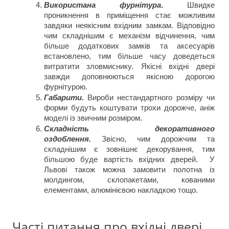
Використана фурнітура
. 
Швидке 
проникнення в приміщення стає можливим 
завдяки неякісним вхідним замкам. Відповідно 
чим складнішим є механізм відчинення, чим 
більше додаткових замків та аксесуарів 
встановлено, тим більше часу доведеться 
витратити зловмиснику. Якісні вхідні двері 
завжди доповнюються якісною дорогою 
фурнітурою.
Габарити.
Вироби нестандартного розміру чи 
форми будуть коштувати трохи дорожче, аніж 
моделі із звичним розміром.
Складність декоративного 
оздоблення.
 Звісно, чим дорожчим та 
складнішим є зовнішнє декорування, тим 
більшою буде вартість вхідних дверей.  У 
Львові також можна замовити полотна із 
молдингом, склопакетами, кованими 
елементами, алюмінієвою накладкою тощо.
Часті питання про вхідні двері