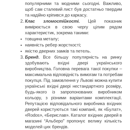
популярними та модними сьогодні. Важливо, 
щоб сам сталевий лист був достатньо твердим 
та надійно кріпився до каркасу.
Клас зломостійкості.
 Цей показник 
вимірюється в свою чергу цілим рядом 
характеристик, зокрема такими:
товщина металу;
наявність ребер жорсткості;
якістю дверних замків та петель.
Бренд
.
 Все більшу популярність на ринку 
здобувають вхідні двері українського 
виробництва. Головна перевага такої покупки – 
максимальна відповідність вимогам та потребам 
покупця. Під замовлення у Львові можна купити 
українські вхідні двері нестандартного розміру, 
будь-якого із запропонованих виробником 
кольору, з різними варіантами комплектації. 
Репутацією відповідального виробника вхідних 
дверей користуються такі компанії, як «Булат», 
«Rodos», «Берислав». Каталог вхідних дверей в 
магазині “Альберо” пропонує велику кількість 
моделей цих брендів.