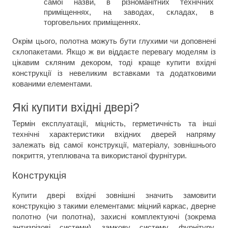
самої назви, в різноманітних технічних 
приміщеннях, на заводах, складах, в 
торговельних приміщеннях.
Окрім цього, полотна можуть бути глухими чи доповнені 
склопакетами. Якщо ж ви віддаєте перевагу моделям із 
цікавим скляним декором, тоді краще купити вхідні 
конструкції із невеликим вставками та додатковими 
кованими елементами.
Які купити вхідні двері?
Термін експлуатації, міцність, герметичність та інші 
технічні характеристики вхідних дверей напряму 
залежать від самої конструкції, матеріалу, зовнішнього 
покриття, утеплювача та використаної фурнітури.
Конструкція
Купити двері вхідні зовнішні значить замовити 
конструкцію з такими елементами: міцний каркас, дверне 
полотно (чи полотна), захисні комплектуючі (зокрема 
антизрізові системи), замкову систему, фурнітуру, 