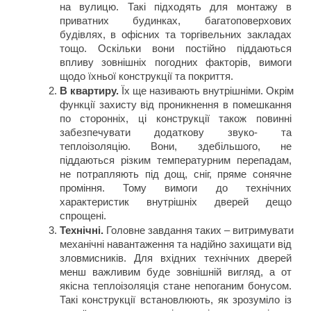
на вулицю. Такі підходять для монтажу в 
приватних будинках, багатоповерхових 
будівлях, в офісних та торгівельних закладах 
тощо. Оскільки вони постійно піддаються 
впливу зовнішніх погодних факторів, вимоги 
щодо їхньої конструкції та покриття.
В квартиру.
 Їх ще називають внутрішніми. Окрім 
функції захисту від проникнення в помешкання 
по сторонніх, ці конструкції також повинні 
забезпечувати додаткову звуко- та 
теплоізоляцію. Вони, здебільшого, не 
піддаються різким температурним перепадам, 
не потрапляють під дощ, сніг, пряме сонячне 
проміння. Тому вимоги до технічних 
характеристик внутрішніх дверей дещо 
спрощені.
Технічні.
 Головне завдання таких – витримувати 
механічні навантаження та надійно захищати від 
зловмисників. Для вхідних технічних дверей 
менш важливим буде зовнішній вигляд, а от 
якісна теплоізоляція стане непоганим бонусом. 
Такі конструкції встановлюють, як зрозуміло із 