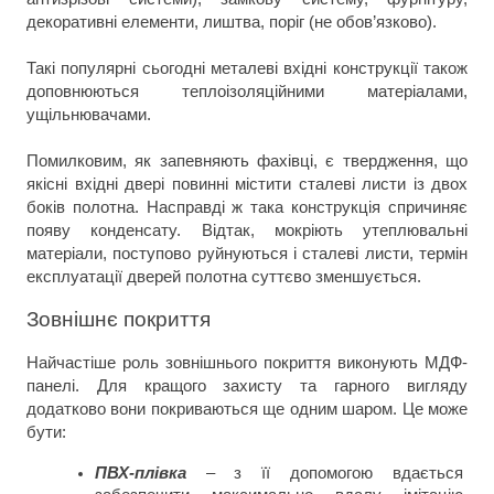
декоративні елементи, лиштва, поріг (не обов’язково).
Такі популярні сьогодні металеві вхідні конструкції також 
доповнюються теплоізоляційними матеріалами, 
ущільнювачами.
Помилковим, як запевняють фахівці, є твердження, що 
якісні вхідні двері повинні містити сталеві листи із двох 
боків полотна. Насправді ж така конструкція спричиняє 
появу конденсату. Відтак, мокріють утеплювальні 
матеріали, поступово руйнуються і сталеві листи, термін 
експлуатації дверей полотна суттєво зменшується.
Зовнішнє покриття
Найчастіше роль зовнішнього покриття виконують МДФ-
панелі. Для кращого захисту та гарного вигляду 
додатково вони покриваються ще одним шаром. Це може 
бути:
ПВХ-плівка 
– з її допомогою вдається 