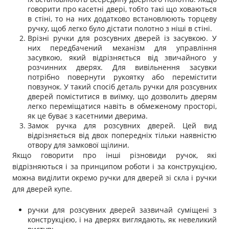
говорити про касетні двері, тобто такі що ховаються
в стіні, то на них додатково встановлюють торцеву
ручку, щоб легко було дістати полотно з ніші в стіні.
Врізні ручки для розсувних дверей із засувкою. У
них передбачений механізм для управління
засувкою, який відрізняється від звичайного у
розчинних дверях. Для вивільнення засувки
потрібно повернути рукоятку або перемістити
повзунок. У такий спосіб деталь ручки для розсувних
дверей поміститися в виїмку, що дозволить дверям
легко переміщатися навіть в обмеженому просторі,
як це буває з касетними дверима.
Замок ручка для розсувних дверей. Цей вид
відрізняється від двох попередніх тільки наявністю
отвору для замкової щілини.
Якщо говорити про інші різновиди ручок, які
відрізняються і за принципом роботи і за конструкцією,
можна виділити окремо ручки для дверей зі скла і ручки
для дверей купе.
ручки для розсувних дверей зазвичай суміщені з
конструкцією, і на дверях виглядають, як невеликий