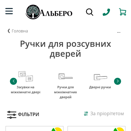
...
Головна
Ручки для розсувних
дверей
Засувки на
Ручки для
Дверні ручки
міжкімнатні двері
міжкімнатних
дверей
За пріорітетом
ФІЛЬТРИ