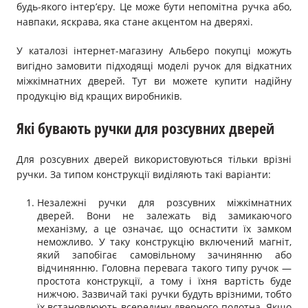
будь-якого інтер’єру. Це може бути непомітна ручка або,
навпаки, яскрава, яка стане акцентом на дверяхі.
У каталозі інтернет-магазину Альберо покупці можуть
вигідно замовити підходящі моделі ручок для відкатних
міжкімнатних дверей. Тут ви можете купити надійну
продукцію від кращих виробників.
Які бувають ручки для розсувних дверей
Для розсувних дверей використовуються тільки врізні
ручки. За типом конструкції виділяють такі варіанти:
Незалежні ручки для розсувних міжкімнатних
дверей. Вони не залежать від замикаючого
механізму, а це означає, що оснастити їх замком
неможливо. У таку конструкцію включений магніт,
який запобігає самовільному зачинянню або
відчинянню. Головна перевага такого типу ручок —
простота конструкції, а тому і їхня вартість буде
нижчою. Зазвичай такі ручки будуть врізними, тобто
їх встановлюють всередину дверного полотна. Якщо