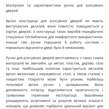
Матеріали та характеристики ручок для розсувних
дверей
Врізні конструкції для розсувних дверей не мають
виступаючих деталей, вони повністю поміщаються у
корпус дверей. У конструкції таких виробів передбачені
спеціальні поглиблення для комфортного використання.
Інакше такі ручки порушили б роботу системи і
нормально відчиняти двері було б неможливо.
Ручки для розсувних дверей виготовляють з таких самих
матеріалів як звичайні, це метал, пластик, дерево, скло
та інші. Найбільшим попитом користуються металеві
врізні механізми з нержавіючої сталі, а також сталеві з
покриттям. Покриття може бути різним. Найбільш
популярні врізні ручки з хромуванням. Вони
доповнюють інтер’єр, відрізняються практичністю і
тривалими термінами експлуатації. Виробники
розширюють асортимент за рахунок великої кількості
кольорів, що дозволяє підібрати ідеальний варіант для