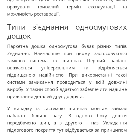
врахувати тривалий термін експлуатації та
можливість реставрації.
Типи з'єднання односмугових
дощок
Паркетна дошка односмугова буває різних типів
з'єднання. Найчастіше при цьому застосовується
замкова система та шип-паз. Перший варіант
вважається універсальним та відрізняється
підвищеною надійністю. При використанні такої
системи замикання проводиться у всій довжині
виробу. У такий спосіб вдається забезпечити надійне
прилягання деталей друг до друга.
У випадку із системою шип-паз монтаж займає
набагато більше часу. З одного боку дошки
передбачено шип, а з другого – паз. Укладання
підлогового покриття тут відбувається за принципом