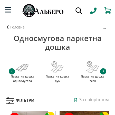
...
Головна
Односмугова паркетна
дошка
Паркетна дошка
Паркетна дошка
Паркетна дошка
односмугова
дуб
ясен
За пріорітетом
ФІЛЬТРИ