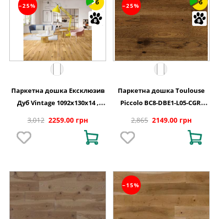
6
6
−25%
−25%
Паркетна дошка Ексклюзив
Паркетна дошка Toulouse
Дуб Vintage 1092x130x14 ,
Piccolo BC8-DBE1-L05-CGR-
BC8-DBE1-L05-XXR-K14130-I
K14130-N Дуб 1 полосний
3,012
2259.00 грн
2,865
2149.00 грн
матовий лак 1092х130х14 мм
−15%