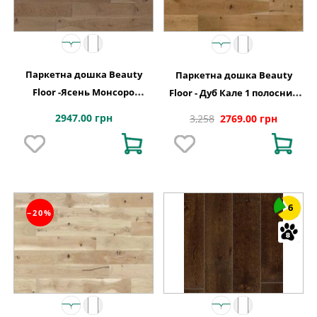
Паркетна дошка Beauty
Паркетна дошка Beauty
Floor -Ясень Монсоро
Floor - Дуб Кале 1 полосний
однополосний тонований
тонований Варіус
2947.00 грн
3,258
2769.00 грн
Кантрі
6
−20%