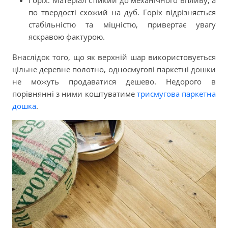
Горіх. Матеріал стійкий до механічного впливу, а
по твердості схожий на дуб. Горіх відрізняється
стабільністю та міцністю, привертає увагу
яскравою фактурою.
Внаслідок того, що як верхній шар використовується
цільне деревне полотно, односмугові паркетні дошки
не можуть продаватися дешево. Недорого в
порівнянні з ними коштуватиме
трисмугова паркетна
дошка
.