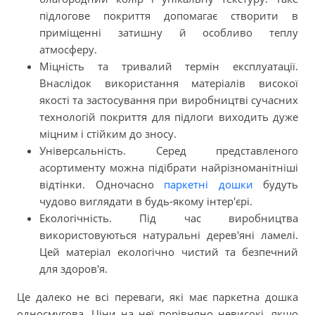
підлогове покриття допомагає створити в
приміщенні затишну й особливо теплу
атмосферу.
Міцність та тривалий термін експлуатації.
Внаслідок використання матеріалів високої
якості та застосування при виробництві сучасних
технологій покриття для підлоги виходить дуже
міцним і стійким до зносу.
Універсальність. Серед представленого
асортименту можна підібрати найрізноманітніші
відтінки. Одночасно
паркетні дошки
будуть
чудово виглядати в будь-якому інтер'єрі.
Екологічність. Під час виробництва
використовуються натуральні дерев'яні ламелі.
Цей матеріал екологічно чистий та безпечний
для здоров'я.
Це далеко не всі переваги, які має паркетна дошка
односмугова. Ціни на неї порівняно невисокі, якщо