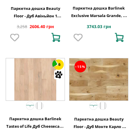
Паркетна дошка Barlinek
Паркетна дошка Beauty
Exclusive Marsala Grande, 1-
Floor - Дуб Авіньйон 1
смугова
полосний тонований Варіус
3743.03 грн
3,258
2606.40 грн
6
−15%
Паркетна дошка Barlinek
Паркетна дошка Beauty
Tastes of Life Дуб Cheesecake
Floor - Дуб Монте Карло 1
Grande, 1-смугова
полосний Варіус