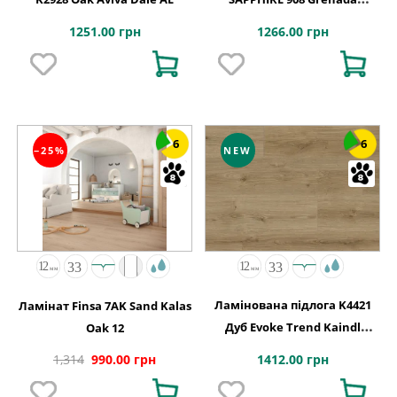
1286x192x8
1251.00 грн
1266.00 грн
6
6
−25%
NEW
Ламінована підлога K4421
Ламінат Finsa 7AK Sand Kalas
Дуб Evoke Trend Kaindl
Oak 12
АВСТРІЯ
1412.00 грн
1,314
990.00 грн