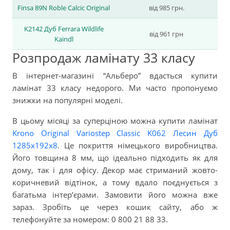
Finsa 89N Roble Calcic Original
від 985 грн.
K2142 Дуб Ferrara Wildlife
від 961 грн
Kaindl
Розпродаж ламінату 33 класу
В інтернет-магазині “Альберо” вдасться купити
ламінат 33 класу недорого. Ми часто пропонуємо
знижки на популярні моделі.
В цьому місяці за суперціною можна купити ламінат
Krono Original Variostep Classic K062 Лесин Дуб
1285x192x8
. Це покриття німецького виробництва.
Його товщина 8 мм, що ідеально підходить як для
дому, так і для офісу. Декор має стриманий жовто-
коричневий відтінок, а тому вдало поєднується з
багатьма інтер’єрами. Замовити його можна вже
зараз. Зробіть це через кошик сайту, або ж
телефонуйте за номером: 0 800 21 88 33.