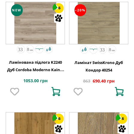
6
NEW
−20%
Ламінована підлога K2240
Ламінат SwissKrono Дуб
Дуб Cordoba Moderno Kaindl
Кондор 40254
АВСТРІЯ
1053.00 грн
863
690.40 грн
6
6