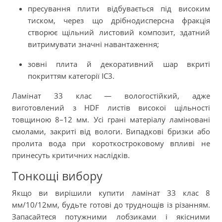
пресування плити відбувається під високим
тиском, через що дрібнодисперсна фракція
створює щільний листовий композит, здатний
витримувати значні навантаження;
зовні плита й декоративний шар вкриті
покриттям категорії IC3.
Ламінат 33 клас — вологостійкий, адже
виготовлений з HDF листів високої щільності
товщиною 8–12 мм. Усі грані матеріалу ламіновані
смолами, закриті від вологи. Випадкові бризки або
пролита вода при короткостроковому впливі не
принесуть критичних наслідків.
Тонкощі вибору
Якщо ви вирішили купити ламінат 33 клас 8
мм/10/12мм, будьте готові до труднощів із різанням.
Запасайтеся потужними лобзиками і якісними