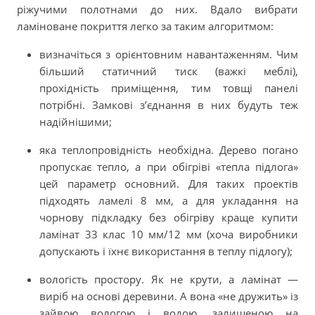
ріжучими полотнами до них. Вдало вибрати
ламіноване покриття легко за таким алгоритмом:
визначіться з орієнтовним навантаженням. Чим
більший статичний тиск (важкі меблі),
прохідність приміщення, тим товщі панелі
потрібні. Замкові з’єднання в них будуть теж
надійнішими;
яка теплопровідність необхідна. Дерево погано
пропускає тепло, а при обігріві «тепла підлога»
цей параметр основний. Для таких проектів
підходять ламелі 8 мм, а для укладання на
чорнову підкладку без обігріву краще купити
ламінат 33 клас 10 мм/12 мм (хоча виробники
допускають і їхнє використання в теплу підлогу);
вологість простору. Як не крути, а ламінат —
виріб на основі деревини. А вона «не дружить» із
зайвою вологою і водою, залишеною на