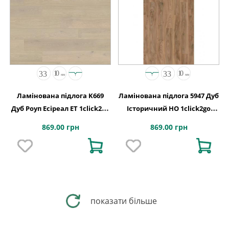
Ламінована підлога K669
Ламінована підлога 5947 Дуб
Дуб Роуп Есіреал ET 1click2go
Історичний HO 1click2go
pure plus 1288x195x10
pure plus 1288x195x10
869.00 грн
869.00 грн
показати більше