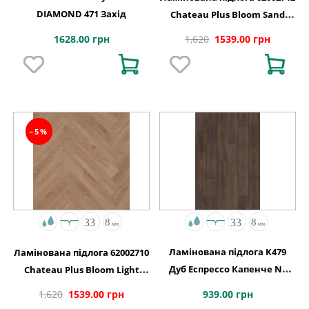
DIAMOND 471 Захід
Chateau Plus Bloom Sand
Natural A B6421 V4 OmniLoc
1628.00 грн
1,620
1539.00 грн
504x84x8
−5%
Ламінована підлога K479
Ламінована підлога 62002710
Дуб Еспрессо Капенче NL
Chateau Plus Bloom Light
1288x195x8
Brown A B6406 V4 ChateauLoc
939.00 грн
1,620
1539.00 грн
504x84x8