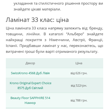
укладання та стилістичного рішення простору ви
знайдете цікаві матеріали.
Ламінат 33 клас: ціна
Ціна ламіната 33 класа напряму залежить від: бренду,
товщини, лінійки. В катаголі “Альберо” знайдете
найкращі покриття з Німеччини, Австрії, Франції,
Іспанії. Придбавши ламінат у нас, переконаєтесь, що
витрачені гроші були варті отриманого результату.
Декор
Ціна
SwissKrono 4568 Дуб Лівія
від 626 грн.
Krono Original Expert Choice
від 522грн.
8575 Дуб Світлий
Beauty Floor SAPPHIRE 514
від 788 грн.
Намюр