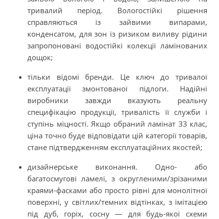
тривалий період. Вологостійкі рішення
справляються із зайвими випарами,
конденсатом, для зон із ризиком виливу рідини
запропоновані водостійкі колекції ламінованих
дощок;
тільки відомі бренди. Це ключ до тривалої
експлуатації змонтованої підлоги. Надійні
виробники завжди вказують реальну
специфікацію продукції, тривалість її служби і
ступінь міцності. Якщо обраний ламінат 33 клас,
ціна точно буде відповідати цій категорії товарів,
стане підтвердженням експлуатаційних якостей;
дизайнерське виконання. Одно- або
багатосмугові ламелі, з округленими/зрізаними
краями-фасками або просто рівні для монолітної
поверхні, у світлих/темних відтінках, з імітацією
під дуб, горіх, сосну — для будь-якої схеми