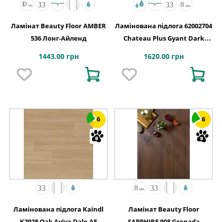
Ламінат Beauty Floor AMBER
Ламінована підлога 62002704
536 Лонг-Айленд
Chateau Plus Gyant Dark
Brown A B4113 V4 OmniLoc
1443.00 грн
1620.00 грн
504x84x8
6
6
Ламінована підлога Kaindl
Ламінат Beauty Floor
K2928 Oak Aviva Dale AE
SAPPHIRE 908 Grenada