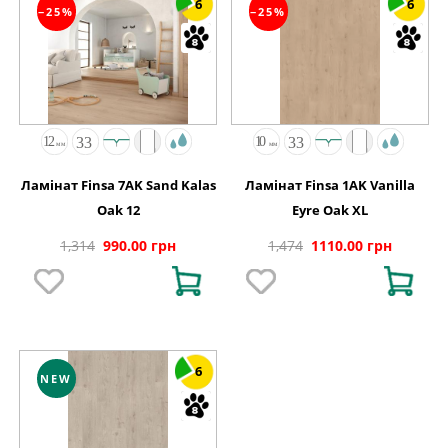
6
6
−25%
−25%
Ламінат Finsa 7AK Sand Kalas
Ламінат Finsa 1AK Vanilla
Oak 12
Eyre Oak XL
1,314
990.00 грн
1,474
1110.00 грн
6
NEW