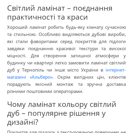
Світлий ламінат – поєднання
практичності та краси
Хороший ламінат робить будь-яку кімнату сучасною
та стильною. Особливо виділяються дубові вироби,
які стали фаворитами серед покриттів для підлоги
завдяки поєднанню красивої текстури та високої
міцності. Для створення затишної атмосфери у
будинку чи квартирі легко замовити ламінат світлий
дуб у Тернопіль чи інше місто України в
інтернет-
магазині «Альберо»
. Окрім вигідних цін, клієнтів
порадують якісний монтаж та зручна доставка
різними поштовими операторами.
Чому ламінат кольору світлий
дуб – популярне рішення у
дизайні?
Покриття для підлоги з текстурованою поверхнею не