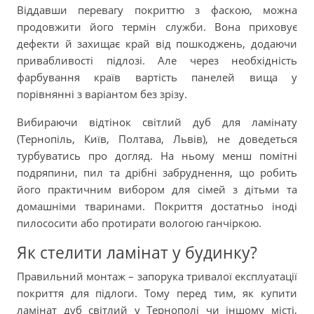
Віддавши перевагу покриттю з фаскою, можна
продовжити його термін служби. Вона приховує
дефекти й захищає край від пошкоджень, додаючи
привабливості підлозі. Але через необхідність
фарбування країв вартість панелей вища у
порівнянні з варіантом без зрізу.
Вибираючи відтінок світлий дуб для ламінату
(Тернопіль, Київ, Полтава, Львів), не доведеться
турбуватись про догляд. На ньому менш помітні
подряпини, пил та дрібні забруднення, що робить
його практичним вибором для сімей з дітьми та
домашніми тваринами. Покриття достатньо іноді
пилососити або протирати вологою ганчіркою.
Як стелити ламінат у будинку?
Правильний монтаж – запорука тривалої експлуатації
покриття для підлоги. Тому перед тим, як купити
ламінат дуб світлий у Тернополі чи іншому місті,