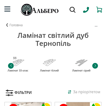
...
Головна
Ламінат світлий дуб
Тернопіль
Ламінат 33 клас
Ламінат білий
Ламінат сірий
За пріорітетом
ФІЛЬТРИ