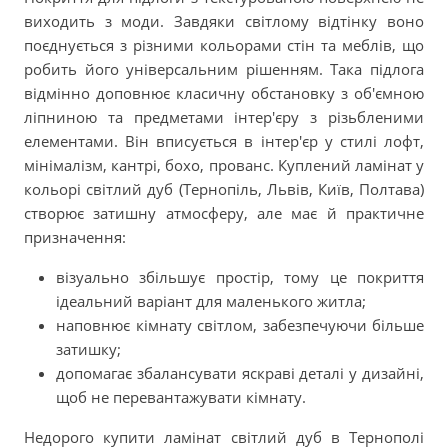
виходить з моди. Завдяки світлому відтінку воно
поєднується з різними кольорами стін та меблів, що
робить його універсальним рішенням. Така підлога
відмінно доповнює класичну обстановку з об'ємною
ліпниною та предметами інтер'єру з різьбленими
елементами. Він вписується в інтер'єр у стилі лофт,
мінімалізм, кантрі, бохо, прованс. Куплений ламінат у
кольорі світлий дуб (Тернопіль, Львів, Київ, Полтава)
створює затишну атмосферу, але має й практичне
призначення:
візуально збільшує простір, тому це покриття
ідеальний варіант для маленького житла;
наповнює кімнату світлом, забезпечуючи більше
затишку;
допомагає збалансувати яскраві деталі у дизайні,
щоб не перевантажувати кімнату.
Недорого купити ламінат світлий дуб в Тернополі