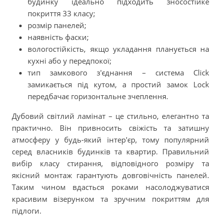
будинку ідеально підходить зносостійке
покриття 33 класу;
розмір панелей;
наявність фаски;
вологостійкість, якщо укладання планується на
кухні або у передпокої;
тип замкового з'єднання – система Click
замикається під кутом, а простий замок Lock
передбачає горизонтальне зчеплення.
Дубовий світлий ламінат – це стильно, елегантно та
практично. Він привносить свіжість та затишну
атмосферу у будь-який інтер'єр, тому популярний
серед власників будинків та квартир. Правильний
вибір класу стирання, відповідного розміру та
якісний монтаж гарантують довговічність панелей.
Таким чином вдасться роками насолоджуватися
красивим візерунком та зручним покриттям для
підлоги.