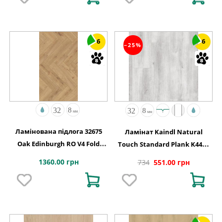
6
6
−25%
Ламінована підлога 32675
Ламінат Kaindl Natural
Oak Edinburgh RO V4 Fold
Touch Standard Plank K4422
Down 630x126x8
Дуб EVOKE CONCRETE, 8 мм
1360.00 грн
734
551.00 грн