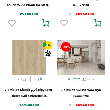
Touch Wide Plank K4378 Дуб
Кора 3340
FORTRESS ROCHESTA
853.00 грн
762
609.60 грн
6
−20%
Ламінат Classic Дуб сірувато-
Ламінат SwissKrono Дуб
бежевий з пісочним
Келлі 3709
відтінком 1200х190x8 Quick-
1225.00 грн
762
609.60 грн
Step