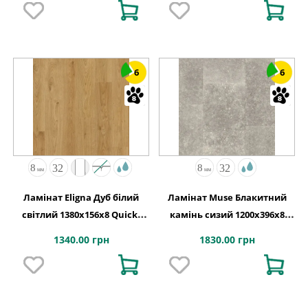
6
6
Ламінат Eligna Дуб білий
Ламінат Muse Блакитний
світлий 1380х156x8 Quick-
камінь сизий 1200х396x8
Step
Quick-Step
1340.00 грн
1830.00 грн