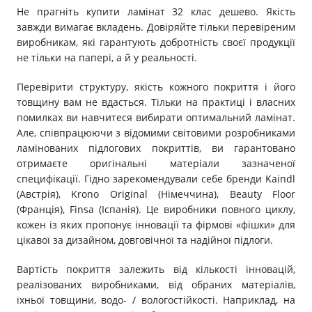
Не прагніть купити ламінат 32 клас дешево. Якість
завжди вимагає вкладень. Довіряйте тільки перевіреним
виробникам, які гарантують добротність своєї продукції
не тільки на папері, а й у реальності.
Перевірити структуру, якість кожного покриття і його
товщину вам не вдасться. Тільки на практиці і власних
помилках ви навчитеся вибирати оптимальний ламінат.
Але, співпрацюючи з відомими світовими розробниками
ламінованих підлогових покриттів, ви гарантовано
отримаєте оригінальні матеріали зазначеної
специфікації. Гідно зарекомендували себе бренди Kaindl
(Австрія), Krono Original (Німеччина), Beauty Floor
(Франція), Finsa (Іспанія). Це виробники повного циклу,
кожен із яких пропонує інновації та фірмові «фішки» для
цікавої за дизайном, довговічної та надійної підлоги.
Вартість покриття залежить від кількості інновацій,
реалізованих виробниками, від обраних матеріалів,
їхньої товщини, водо- / вологостійкості. Наприклад, на