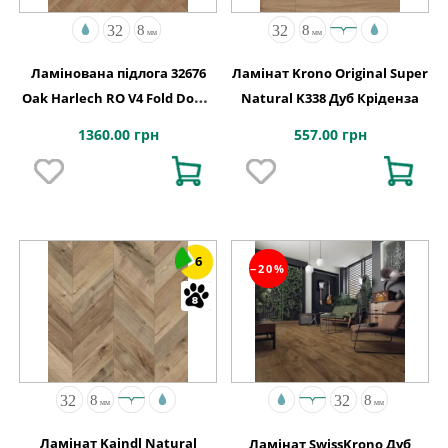
Ламінована підлога 32676
Ламінат Krono Original Super
Oak Harlech RO V4 Fold Down
Natural K338 Дуб Кріденза
630x126x8
1360.00 грн
557.00 грн
6
−20%
Ламінат Kaindl Natural
Ламінат SwissKrono Дуб