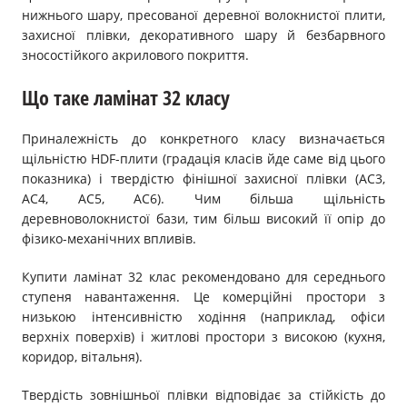
нижнього шару, пресованої деревної волокнистої плити,
захисної плівки, декоративного шару й безбарвного
зносостійкого акрилового покриття.
Що таке ламінат 32 класу
Приналежність до конкретного класу визначається
щільністю HDF-плити (градація класів йде саме від цього
показника) і твердістю фінішної захисної плівки (АС3,
AC4, АС5, AC6). Чим більша щільність
деревноволокнистої бази, тим більш високий її опір до
фізико-механічних впливів.
Купити ламінат 32 клас рекомендовано для середнього
ступеня навантаження. Це комерційні простори з
низькою інтенсивністю ходіння (наприклад, офіси
верхніх поверхів) і житлові простори з високою (кухня,
коридор, вітальня).
Твердість зовнішньої плівки відповідає за стійкість до