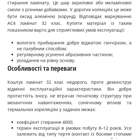
стирання ламінату. Це шар акрилової або меламінової
смоли з різними добавками. У дорогих колекціях це може
бути оксид алюмінію (корунд). Відповідає маркуванню
АС4 ламінат 32 клас. Купити матеріал із таким
показником варто для сприятливих умов експлуатації:
вологого прибирання добре віджатою ганчіркою, а
не палубним способом;
регулярному усуненні абразивних частинок;
укладання на рівну основу.
Особливості та переваги
Коштує ламінат 32 клас недорого, проте демонструє
відмінні експлуатаційні характеристики. Він добре
протистоїть зносу, не втрачає початкову структуру при
механічних навантаженнях, сонячному впливі та
термальних кореляціях у заданих межах:
коефіцієнт стирання 4000;
термін експлуатації в умовах побуту 8–12 років. Усе
залежить від типу тертя (контакт із босими стопами