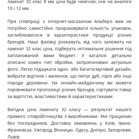
ламінат 32 клас 8 мм ціна буде нижчою, ніж на аналоги
10 і 12 мм.
При співпраці з інтернет-магазином Альберо вам не
потрібно самостійно прораховувати кількість упаковок,
заглиблюватися в характеристики продукції різних
брендів. Наші фахівці розкажуть, від чого залежить на
ламінат 32 клас ціна, підберуть оптимальне рішення під
запланований вами бюджет. У каталозі детально
описано кожен тип обробки, запропоновані актуальні
фото. Легко підшукати одно- або багатосмуговий дизайн,
вибрати відтінок і малюнок, що імітує дуб, горіх або інші
породи деревини. На онлайн-майданчику ви можете
порівнювати пропозиції різних брендів, сортувати товар
за вартістю, властивостями й характеристиками.
Вигідна ціна ламінату 32 класу — результат нашого
прямого співробітництва з виробниками. Ми працюємо
без посередників. Доставка замовлень у Київ, Івано-
Франківськ, Ужгород, Вінницю, Одесу, Дніпро, Запоріжжя,
Львів.