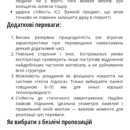
людини чи у взутті, тиск важких меблів, рух
коліщаток, колясок тощо);
ударна стійкість IC2. Важкий предмет, що впав
точково не повинен залишити дірку в покритті.
Додаткові переваги:
Висока резервна працездатність (не втрачає
характеристики при перевищенні навантажень
деякий додатковий час).
Повільне старіння і знос. Екстремальні умови
експлуатації провокують лише поступове відділення
найдрібніших частинок матеріалу, а не руйнування
всієї структури.
Можливість укладання як фінішного покриття на
системи «тепла підлога». Тільки вибирайте панелі
товщиною 8–10 мм для їхньої хорошої
теплопровідності.
Стійкість до статичного навантаження. Надійні
замкові з’єднання, ідеальна геометрія ламелей і
правильний їхній монтаж — важливі моменти для
реалізації цієї переваги.
Як вибрати з безлічі пропозицій