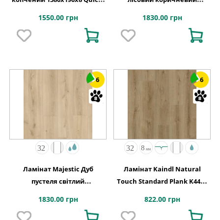
Step
2050х240x9,5 Quick-Step
1550.00 грн
1830.00 грн
6
6
Ламінат Majestic Дуб
Ламінат Kaindl Natural
пустеля світлий
Touch Standard Plank K4421
натуральний 2050х240x9,5
Дуб EVOKE TREND
1830.00 грн
822.00 грн
Quick-Step