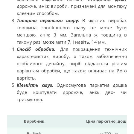
дорожче, аніж вироби, призначені для монтажу
клеєним способом.
Товщина верхнього шару.
В якісних виробах
товщина зовнішнього шару не може бути
меншою, аніж 3 мм. Загальна ж товщина в
такому разі може мати 7, і навіть, 14 мм.
Спосіб обробки.
Для покращення технічних
характеристик виробу, а також забезпечення
особливого дизайну, виріб піддається різним
варіантам обробки, що також впливає на його
вартість.
Кількість смуг.
Односмугова паркетна дошка
буде коштувати дорожче, аніж дво- чи
трисмугова.
Виробник
Ціна паркетної дошки
149
Barlinek
від 790 грн.