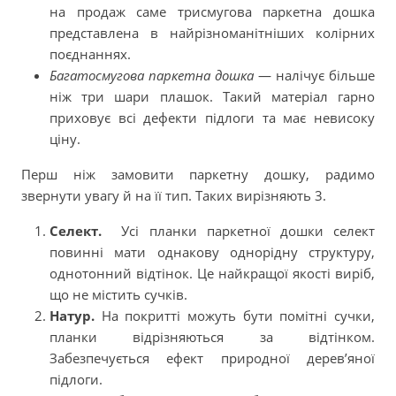
на продаж саме трисмугова паркетна дошка
представлена в найрізноманітніших колірних
поєднаннях.
Багатосмугова паркетна дошка
— налічує більше
ніж три шари плашок. Такий матеріал гарно
приховує всі дефекти підлоги та має невисоку
ціну.
Перш ніж замовити паркетну дошку, радимо
звернути увагу й на її тип. Таких вирізняють 3.
Селект.
Усі планки паркетної дошки селект
повинні мати однакову однорідну структуру,
однотонний відтінок. Це найкращої якості виріб,
що не містить сучків.
Натур.
На покритті можуть бути помітні сучки,
планки відрізняються за відтінком.
Забезпечується ефект природної дерев’яної
підлоги.