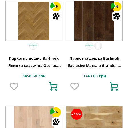
6
6
Паркетна дошка Barlinek
Паркетна дошка Barlinek
Ялинка класична Optilock
Exclusive Marsala Grande, 1-
Дуб 1 полосний Mainland
смугова
3458.60 грн
3743.03 грн
1WC000003
6
−15%