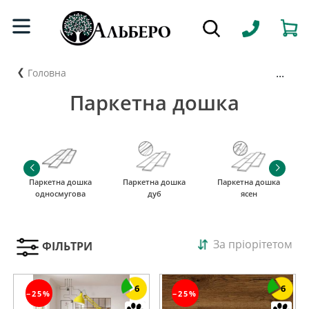
...
Головна
Паркетна дошка
Паркетна дошка
Паркетна дошка
Паркетна дошка
односмугова
дуб
ясен
За пріорітетом
ФІЛЬТРИ
6
6
−25%
−25%