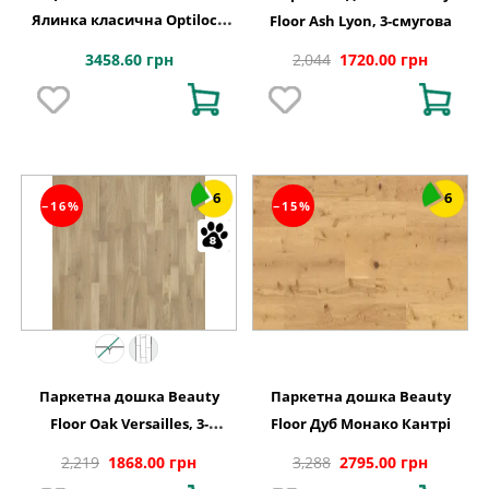
Ялинка класична Optilock
Floor Ash Lyon, 3-смугова
Дуб 1 полосний Serene
3458.60 грн
2,044
1720.00 грн
1WC000002
6
6
−16%
−15%
Паркетна дошка Beauty
Паркетна дошка Beauty
Floor Oak Versailles, 3-
Floor Дуб Монако Кантрі
смугова
2,219
1868.00 грн
3,288
2795.00 грн