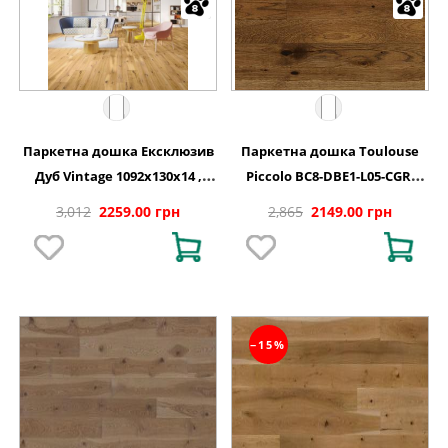
Паркетна дошка Ексклюзив
Паркетна дошка Toulouse
Дуб Vintage 1092x130x14 ,
Piccolo BC8-DBE1-L05-CGR-
BC8-DBE1-L05-XXR-K14130-I
K14130-N Дуб 1 полосний
3,012
2259.00 грн
2,865
2149.00 грн
матовий лак 1092х130х14 мм
−15%