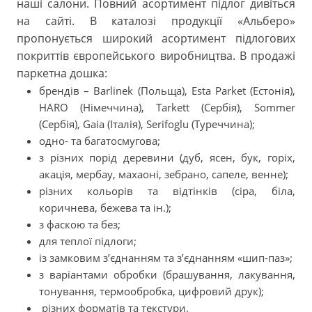
наші салони. Повний асортимент підлог дивіться
на сайті. В каталозі продукції «Альберо»
пропонується широкий асортимент підлогових
покриттів європейського виробництва. В продажі
паркетна дошка:
брендів – Barlinek (Польща), Esta Parket (Естонія),
HARO (Німеччина), Tarkett (Сербія), Sommer
(Сербія), Gaia (Італія), Serifoglu (Туреччина);
одно- та багатосмугова;
з різних порід деревини (дуб, ясен, бук, горіх,
акація, мербау, махаоні, зебрано, сапеле, венне);
різних кольорів та відтінків (сіра, біла,
коричнева, бежева та ін.);
з фаскою та без;
для теплої підлоги;
із замковим з’єднанням та з’єднанням «шип-паз»;
з варіантами обробки (брашування, лакування,
тонування, термообробка, цифровий друк);
різних форматів та текстури.