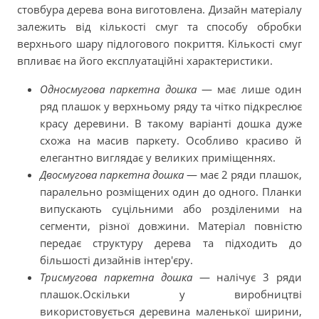
стовбура дерева вона виготовлена. Дизайн матеріалу
залежить від кількості смуг та способу обробки
верхнього шару підлогового покриття. Кількості смуг
впливає на його експлуатаційні характеристики.
Односмугова паркетна дошка
— має лише один
ряд плашок у верхньому ряду та чітко підкреслює
красу деревини. В такому варіанті дошка дуже
схожа на масив паркету. Особливо красиво й
елегантно виглядає у великих приміщеннях.
Двосмугова паркетна дошка
— має 2 ряди плашок,
паралельно розміщених один до одного. Планки
випускають суцільними або розділеними на
сегменти, різної довжини. Матеріал повністю
передає структуру дерева та підходить до
більшості дизайнів інтер'єру.
Трисмугова паркетна дошка
— налічує 3 ряди
плашок.Оскільки у виробництві
використовується деревина маленької ширини,