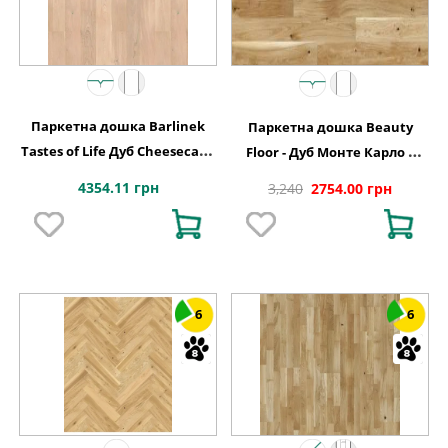
Паркетна дошка Barlinek
Паркетна дошка Beauty
Tastes of Life Дуб Cheesecake
Floor - Дуб Монте Карло 1
Grande, 1-смугова
полосний Варіус
4354.11 грн
3,240
2754.00 грн
6
6