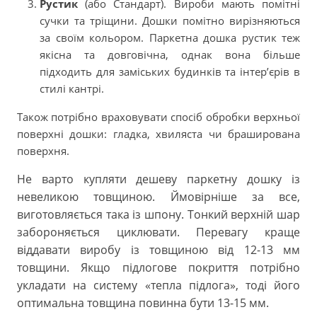
Рустик
(або Стандарт). Вироби мають помітні
сучки та тріщини. Дошки помітно вирізняються
за своїм кольором. Паркетна дошка рустик теж
якісна та довговічна, однак вона більше
підходить для заміських будинків та інтер’єрів в
стилі кантрі.
Також потрібно враховувати спосіб обробки верхньої
поверхні дошки: гладка, хвиляста чи браширована
поверхня.
Не варто купляти дешеву паркетну дошку із
невеликою товщиною. Ймовірніше за все,
виготовляється така із шпону. Тонкий верхній шар
забороняється циклювати. Перевагу краще
віддавати виробу із товщиною від 12-13 мм
товщини. Якщо підлогове покриття потрібно
укладати на систему «тепла підлога», тоді його
оптимальна товщина повинна бути 13-15 мм.