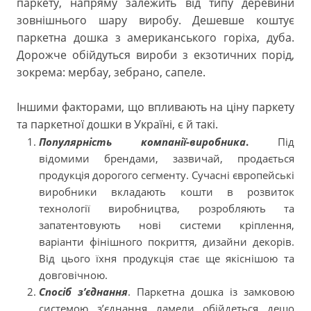
паркету, напряму залежить від типу деревини
зовнішнього шару виробу. Дешевше коштує
паркетна дошка з американського горіха, дуба.
Дорожче обійдуться вироби з екзотичних порід,
зокрема: мербау, зебрано, сапеле.
Іншими факторами, що впливають на ціну паркету
та паркетної дошки в Україні, є й такі.
Популярність компанії-виробника
.
Під
відомими брендами, зазвичай, продається
продукція дорогого сегменту. Сучасні європейські
виробники вкладають кошти в розвиток
технології виробництва, розробляють та
запатентовують нові системи кріплення,
варіанти фінішного покриття, дизайни декорів.
Від цього їхня продукція стає ще якіснішою та
довговічною.
Спосіб з’єднання
. Паркетна дошка із замковою
системою з’єднання ламели обійдеться дещо