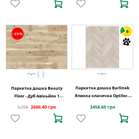
6
−20%
Паркетна дошка Barlinek
Паркетна дошка Beauty
Ялинка класична Optilock
Floor - Дуб Авіньйон 1
Дуб 1 полосний Cappuccino
полосний тонований Варіус
3458.60 грн
3,258
2606.40 грн
1WC000001