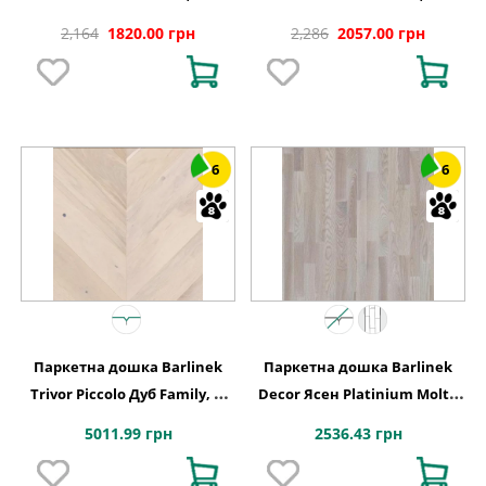
смугова
смугова
2,164
1820.00 грн
2,286
2057.00 грн
6
6
Паркетна дошка Barlinek
Паркетна дошка Barlinek
Trivor Piccolo Дуб Family, 1-
Decor Ясен Platinium Molti,
смугова
3-смугова 3WG000654
5011.99 грн
2536.43 грн