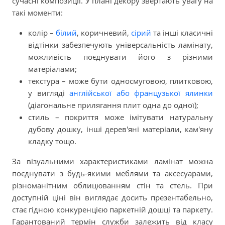
сучасні композиції. У плані декору звертають увагу на
такі моменти:
колір –
білий
, коричневий,
сірий
та інші класичні
відтінки забезпечують універсальність ламінату,
можливість поєднувати його з різними
матеріалами;
текстура – може бути односмуговою, плитковою,
у вигляді
англійської або французької ялинки
(діагональне прилягання плит одна до одної);
стиль – покриття може імітувати натуральну
дубову дошку, інші дерев'яні матеріали, кам'яну
кладку тощо.
За візуальними характеристиками ламінат можна
поєднувати з будь-якими меблями та аксесуарами,
різноманітним облицюванням стін та стель. При
доступній ціні він виглядає досить презентабельно,
стає гідною конкуренцією паркетній дошці та паркету.
Гарантований термін служби залежить від класу