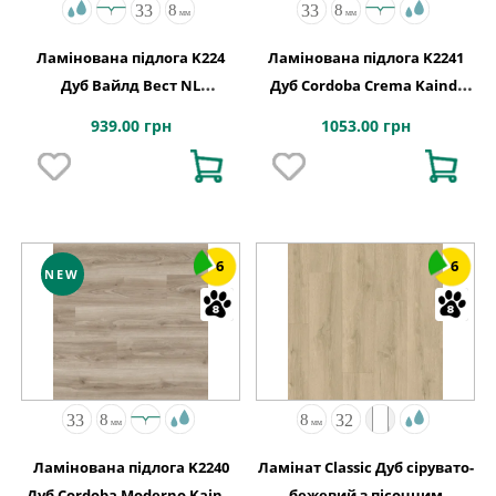
Ламінована підлога K224
Ламінована підлога K2241
Дуб Вайлд Вест NL
Дуб Cordoba Crema Kaindl
1288x195x8
АВСТРІЯ
939.00 грн
1053.00 грн
6
6
NEW
Ламінована підлога K2240
Ламінат Classic Дуб сірувато-
Дуб Cordoba Moderno Kaindl
бежевий з пісочним