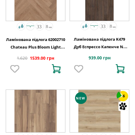
Ламінована підлога K479
Ламінована підлога 62002710
Дуб Еспрессо Капенче NL
Chateau Plus Bloom Light
1288x195x8
Brown A B6406 V4 ChateauLoc
939.00 грн
1,620
1539.00 грн
504x84x8
6
NEW