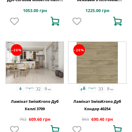
АВСТРІЯ
відтінком 1200х190x8 Quick-
1053.00 грн
1225.00 грн
Step
−20%
−20%
Ламінат SwissKrono Дуб
Ламінат SwissKrono Дуб
Келлі 3709
Кондор 40254
762
609.60 грн
863
690.40 грн