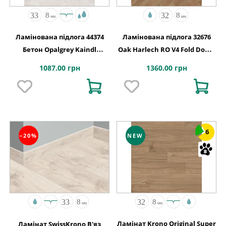
Ламінована підлога 44374
Ламінована підлога 32676
Бетон Opalgrey Kaindl
Oak Harlech RO V4 Fold Down
АВСТРІЯ
630x126x8
1087.00 грн
1360.00 грн
6
−20%
NEW
Ламінат Krono Original Super
Ламінат SwissKrono В'яз