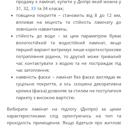
продажу є ламінат, купити у Дніпрі який можна у
31, 32,
33
та 34 класах;
товщина покриття – становить від 8 до 12 мм,
впливає на міцність та стійкість ламінату до
зовнішніх навантажень;
стійкість до води – за цим параметром буває
вологостійкий та водостійкий ламінат, якщо
перший варіант витримує лише короткострокове
потрапляння рідини, то другий може тривалий
час контактувати з водою та не постраждає під
час затоплення;
наявність фаски – ламінат без фаски виглядає як
суцільне покриття, а ось скошена декоративна
кромка (фаска) дозволяє за стилем не поступатися
паркету з високою вартістю.
Вибирати ламінат на підлогу (Дніпро) за цими
характеристиками слід орієнтуючись на тип та
прохідність приміщення. Якщо йдеться про житлові