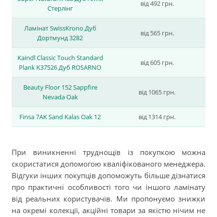
від 492 грн.
Стерлінг
Ламінат SwissKrono Дуб
від 565 грн.
Дортмунд 3282
Kaindl Classic Touch Standard
від 605 грн.
Plank K37526 Дуб ROSARNO
Beauty Floor 152 Sappfire
від 1065 грн.
Nevada Oak
Finsa 7AK Sand Kalas Oak 12
від 1314 грн.
При виникненні труднощів із покупкою можна
скористатися допомогою кваліфікованого менеджера.
Відгуки інших покупців допоможуть більше дізнатися
про практичні особливості того чи іншого ламінату
від реальних користувачів. Ми пропонуємо знижки
на окремі колекції, акційні товари за якістю нічим не