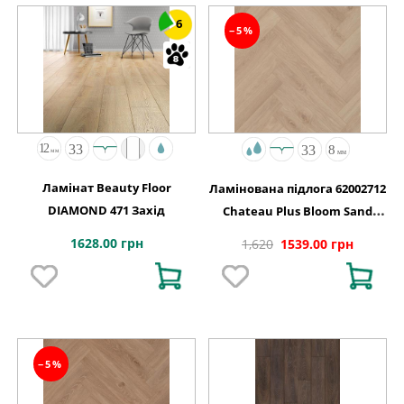
6
−5%
Ламінат Beauty Floor
Ламінована підлога 62002712
DIAMOND 471 Захід
Chateau Plus Bloom Sand
Natural A B6421 V4 OmniLoc
1628.00 грн
1,620
1539.00 грн
504x84x8
−5%