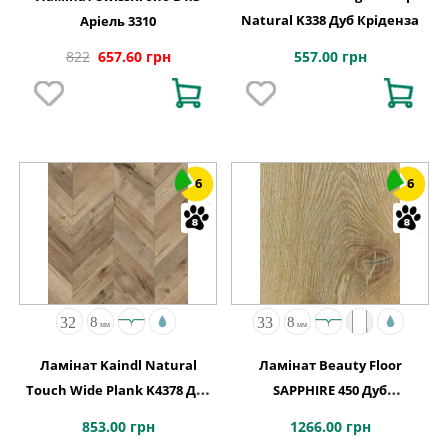
Natural K338 Дуб Кріденза
Аріель 3310
557.00 грн
822
657.60 грн
6
6
Ламінат Kaindl Natural
Ламінат Beauty Floor
Touch Wide Plank K4378 Дуб
SAPPHIRE 450 Дуб
FORTRESS ROCHESTA
Натуральний
853.00 грн
1266.00 грн