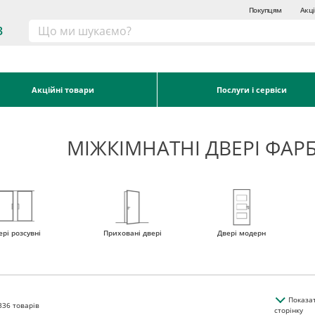
Покупцям
Акці
3
Акційні товари
Послуги і сервіси
МІЖКІМНАТНІ ДВЕРІ ФАР
ері розсувні
Приховані двері
Двері модерн
Показа
336
товарів
сторінку