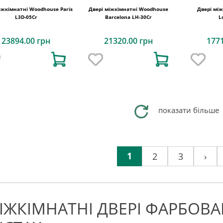
іжкімнатні Woodhouse Paris
Двері міжкімнатні Woodhouse
Двері мі
L3D-05Cr
Barcelona LH-30Cr
L
23894.00 грн
21320.00 грн
177
показати більше
1
2
3
›
ІЖКІМНАТНІ ДВЕРІ ФАРБОВАН