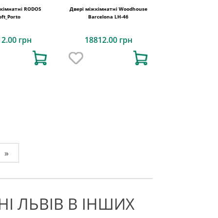
жкімнатні RODOS
Двері міжкімнатні Woodhouse
oft_Porto
Barcelona LH-46
12.00 грн
18812.00 грн
»
І ЛЬВІВ В ІНШИХ