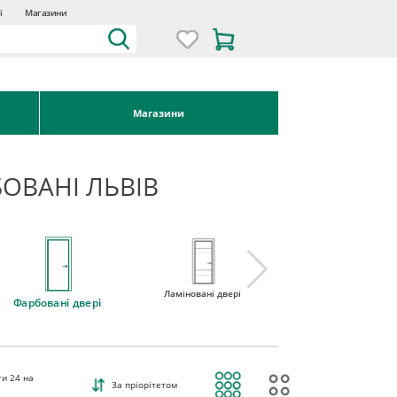
ї
Магазини
Магазини
БОВАНІ ЛЬВІВ
Ламіновані двері
Міжкімнатні двері 
Фарбовані двері
наявності
ти
24
на
За пріорітетом