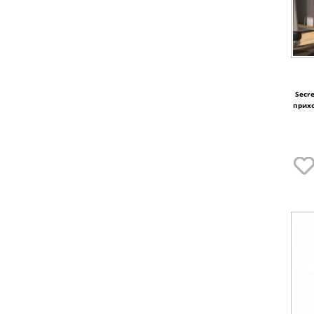
Secr
прихо
гл