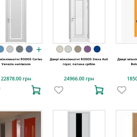
+
 міжкімнатні RODOS Cortes
Двері міжкімнатні RODOS Siena Asti
Двері міжк
Venezia напівскло
глухі, патина срібло
Bol
22878.00 грн
24966.00 грн
185