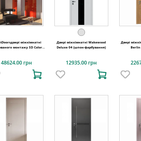
etDoorsдвері міжкімнатні
Двері міжкімнатні Wakewood
Двері міжк
ваного монтажу SD Color
Deluxe 04 (шпон-фарбування)
Berlin
янець щитове полотно
48624.00 грн
12935.00 грн
226