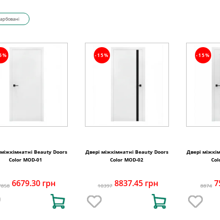
арбовані
15%
-15%
-15%
 міжкімнатні Beauty Doors
Двері міжкімнатні Beauty Doors
Двері міжкім
Color MOD-01
Color MOD-02
Col
6679.30 грн
8837.45 грн
7
7858
10397
8874