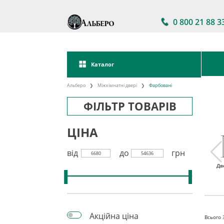
0 800 21 88 3
Каталог
Альберо
Міжкімнатні двері
Фарбовані
ФІЛЬТР ТОВАРІВ
ЦІНА
від
до
грн
6680
54636
і двері
Міжкімнатні двері в
Акції на
Дв
наявності
міжкімнатні двері
Акційна ціна
Всього