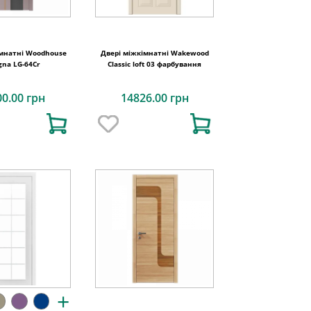
імнатні Woodhouse
Двері міжкімнатні Wakewood
gna LG-64Cr
Classic loft 03 фарбування
00.00 грн
14826.00 грн
+