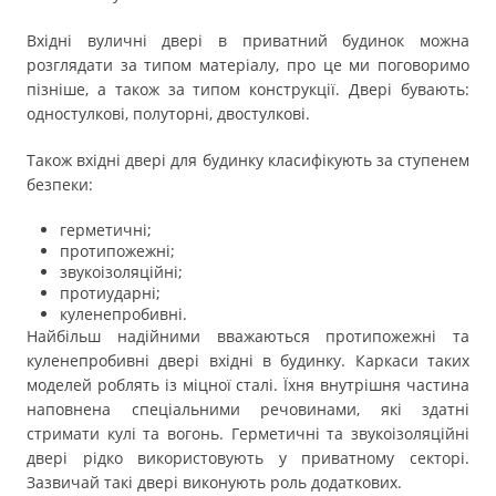
Вхідні вуличні двері в приватний будинок можна
розглядати за типом матеріалу, про це ми поговоримо
пізніше, а також за типом конструкції. Двері бувають:
одностулкові, полуторні, двостулкові.
Також вхідні двері для будинку класифікують за ступенем
безпеки:
герметичні;
протипожежні;
звукоізоляційні;
протиударні;
куленепробивні.
Найбільш надійними вважаються протипожежні та
куленепробивні двері вхідні в будинку. Каркаси таких
моделей роблять із міцної сталі. Їхня внутрішня частина
наповнена спеціальними речовинами, які здатні
стримати кулі та вогонь. Герметичні та звукоізоляційні
двері рідко використовують у приватному секторі.
Зазвичай такі двері виконують роль додаткових.