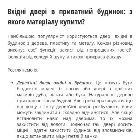
Вхідні двері в приватний будинок: з
якого матеріалу купити?
Найбільшою популярніст користуються двері вхідні в
будинок з дерева, пластику та металу. Кожен різновид
виконує свої функції: захист від непрошених гостей,
ізоляція від холоду й шуму, а також прикраса фасаду.
Розглянемо їх.
Дерев’яні двері вхідні в будинок.
Це можуть бути
бюджетні моделі із сосни або двері з цілісних
масивів дуба, вільхи або бука. Натуральне дерево
прикрашає фасад будівлі. Але треба враховувати, що
від дощу і снігу дерев’яні двері розбухають, вони
можуть заклинити і складно відчинятися. Але якщо
встановити навіс над дверима, то їх можна
захистити від вологи. Водночас такі двері досить
міцні і здатні захистити будинок від зловмисників,
якщо встановити міцні петлі й замки.