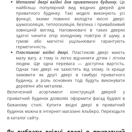
Металеві двері вхідні для приватного будинку.
Це
найбільш популярний вид вхідних дверей для
приватного будинку. Такі моделі виконують усі
функції, якими повинні володіти якісні двері:
шумоізоляція, теплоізоляція, безпека і привабливий
зовнішній вигляд. Наповнювачі в таких дверях
здатні чинити опір холодному повітрю й шуму, а
гумові або магнітні ущільнювачі гарантують
герметичність.
Пластикові вхідні двері.
Пластикові двері мають
малу вагу, а тому їх легко відчиняти дітям і літнім
людям. Ще одна перевага — доступна вартість.
Однак такі двері не захистять від злому, їх краще
замовити як другі двері в тамбурі приватного
будинку, а роль основних тоді будуть виконувати
дерев’яні або металеві.
Величезний асортимент конструкцій дверей у
приватний будинок дозволяє оформити фасад будівлі в
бажаному стилі. Купити вхідні двері в приватний
будинок можна в інтернет-магазині Альберо. Переходьте
в каталог сайту.
Як вибрати вхідні двері в приватний