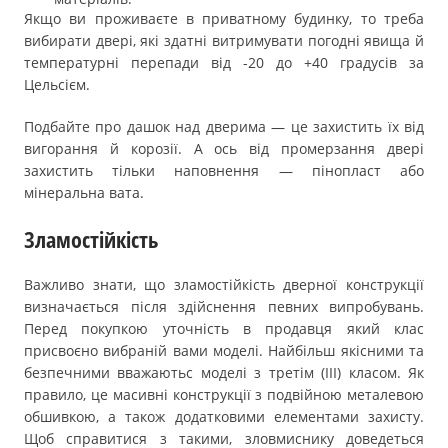
Якщо ви проживаєте в приватному будинку, то треба
вибирати двері, які здатні витримувати погодні явища й
температурні перепади від -20 до +40 градусів за
Цельсієм.
Подбайте про дашок над дверима — це захистить їх від
вигорання й корозії. А ось від промерзання двері
захистить тільки наповнення — пінопласт або
мінеральна вата.
Зламостійкість
Важливо знати, що зламостійкість дверної конструкції
визначається після здійснення певних випробувань.
Перед покупкою уточність в продавця який клас
присвоєно вибраній вами моделі. Найбільш якісними та
безпечними вважаютьс моделі з третім (ІІІ) класом. Як
правило, це масивні конструкції з подвійною металевою
обшивкою, а також додатковими елементами захисту.
Щоб справитися з такими, зловмиснику доведеться