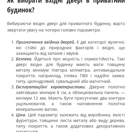
будинок?
Вибираючи вхідні двері для приватного будинку, варто
звертати увагу на чотири головні параметри.
Призначення вхідних дверей.
Є дві категорії: вуличні,
які стійкі до природних факторів і вхідні, що
захищають від запахів і звуків.
Безпека.
Йдеться про міцність і зламостійкість. Такі
двері вхідні для будинку мають мати товщину
металу мінімум півтора міліметра, антивандальне
покриття, наприклад, плівка ПВХ і надійні замки,
типу, циліндровий, сувальдний або магнітний.
Експлуатаційні характеристики.
Дверне полотно
завтовшки мінімум 8 см, а облицювальна панель —
мінімум 12 мм. Мають бути присутніми два контури
ущільнювачів, а також наповнення полотна
мінеральною ватою.
Ціна.
Цей параметр залежить від виробника, якості
фурнітури, товщини листа металу або виду дерева,
типу покриття, а також додаткових декоративних
матеріалів.