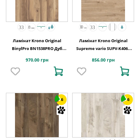
Ламінат Krono Original
Ламінат Krono Original
BinylPro BN1538PRO Дуб
Supreme vario SUPV-K406P
Аламос
Дуб Еурус 1285x192x10
970.00 грн
856.00 грн
6
6