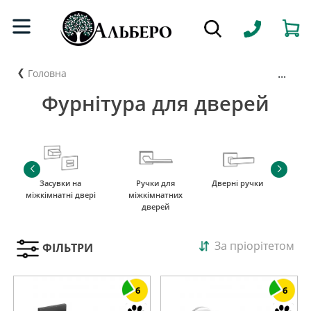
...
Головна
Фурнітура для дверей
Засувки на
Ручки для
Дверні ручки
міжкімнатні двері
міжкімнатних
дверей
За пріорітетом
ФІЛЬТРИ
6
6