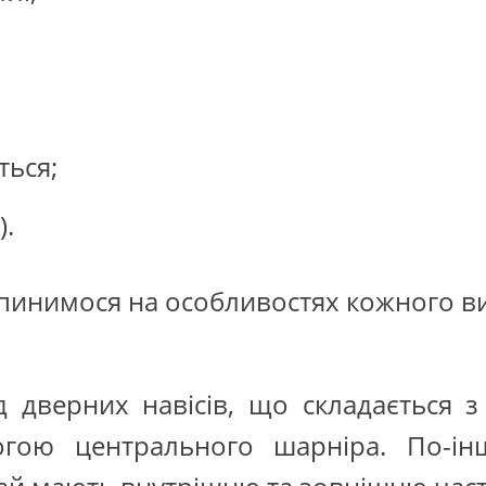
ться;
).
инимося на особливостях кожного ви
дверних навісів, що складається з 
огою центрального шарніра. По-ін