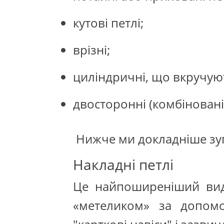
кутові петлі;
врізні;
циліндричні, що вкручую
двосторонні (комбіновані
Нижче ми докладніше зуп
Накладні петлі
Це найпоширеніший вид 
«метеликом» за допом