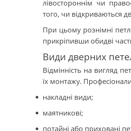
лівостороннім чи право
того, чи відкриваються д
При цьому рознімні петлі
прикріпивши обидві част
Види дверних пете
Відмінність на вигляд пе
їх монтажу. Професіонали 
накладні види;
маятникові;
потайні або приховані пет