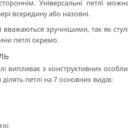
стороннім. Універсальні петлі можна
вері всередину або назовні.
 вважаються зручнішими, так як стул
ини петлі окремо.
ль
тлі випливає з конструктивних особл
ділять петлі на 7 основних видів:
лі;