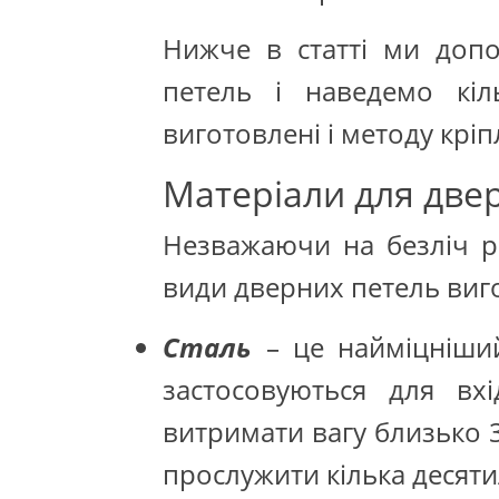
Нижче в статті ми допо
петель і наведемо кі
виготовлені і методу крі
Матеріали для две
Незважаючи на безліч рі
види дверних петель виго
Сталь
– це найміцніший
застосовуються для вх
витримати вагу близько 3
прослужити кілька десяти