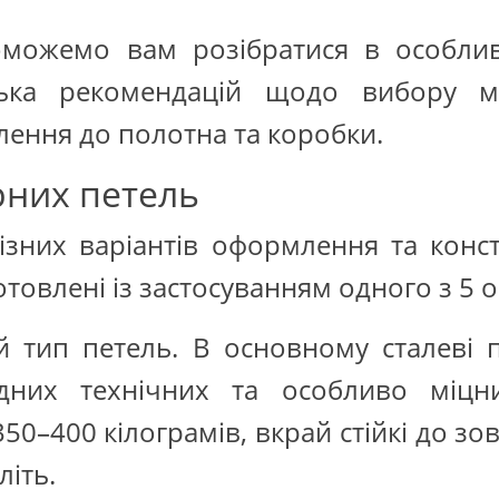
можемо вам розібратися в особлив
лька рекомендацій щодо вибору ма
плення до полотна та коробки.
рних петель
зних варіантів оформлення та констр
товлені із застосуванням одного з 5 о
 тип петель. В основному сталеві пе
ідних технічних та особливо міцн
50–400 кілограмів, вкрай стійкі до зо
літь.