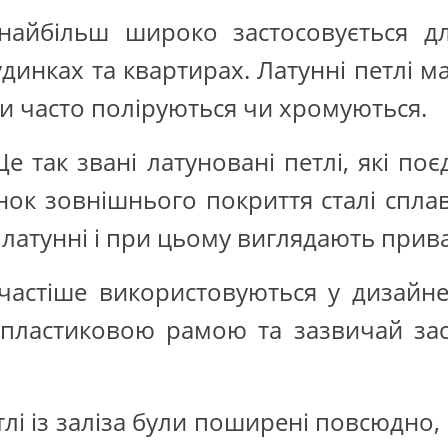
найбільш широко застосовується д
удинках та квартирах. Латунні петлі 
ки часто поліруються чи хромуються.
е так звані латуновані петлі, які по
нок зовнішнього покриття сталі спла
 латунні і при цьому виглядають прива
айчастіше використовуються у дизайн
пластиковою рамою та зазвичай зас
тлі із заліза були поширені повсюдно,