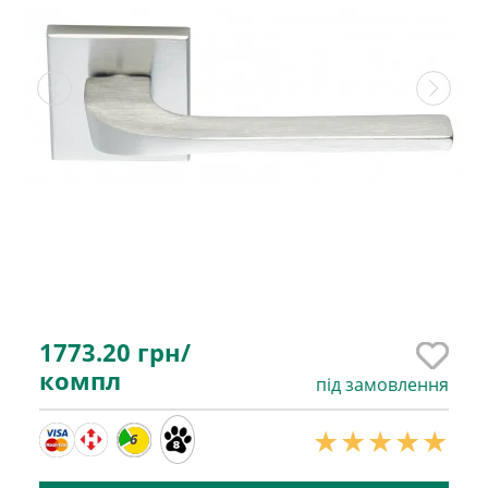
1773.20
грн/
компл
під замовлення
6