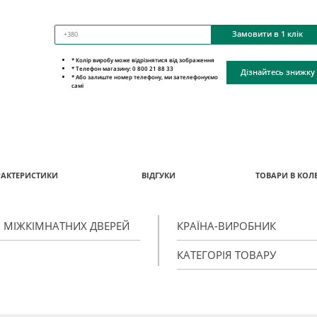
Замовити в 1 клік
* Колір виробу може відрізнятися від зображення
* Телефон магазину: 0 800 21 88 33
Дізнайтесь знижку
* Або залиште номер телефону, ми зателефонуємо
самі
РАКТЕРИСТИКИ
ВІДГУКИ
ТОВАРИ В КОЛЕ
Я МІЖКІМНАТНИХ ДВЕРЕЙ
КРАЇНА-ВИРОБНИК
КАТЕГОРІЯ ТОВАРУ