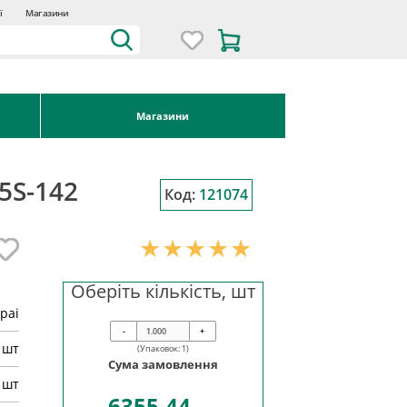
ї
Магазини
Магазини
5S-142
Код:
121074
Оберіть кількість, шт
pai
-
+
шт
(Упаковок:
1
)
Сума замовлення
 шт
6355.44