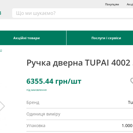
Покупцям
Акці
3
Акційні товари
Послуги і сервіси
42
Ручка дверна TUPAI 4002 
6355.44
грн/шт
під замовлення
Бренд
Tu
Одиниця виміру
Упаковка
1.000