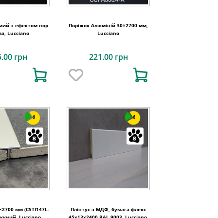
мий з ефектом пор
Поріжок Алюміній 30×2700 мм,
а, Lucciano
Lucciano
5.00 грн
221.00 грн
6
6
×2700 мм (CSTI147L-
Плінтус з МДФ, бумага флекс
скучий, Lucciano
45x13x2400 RAL 9003, Lucciano,