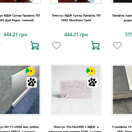
ус МДФ Супер Профіль ПП
Плінтус МДФ Супер Профіль ПП
Профіль пря
1682 Дуб Родос темний
1682 Монблан Грей
дерев
444.21 грн
444.21 грн
57
6
6
ус 60×11×2000 мм, срібло
Плінтус 70x16x2400 з МДФ, з
T-профіль 14
искуче БРАШ, Lucciano
ефектом пор дерева 5266, Lucciano,
304), бли