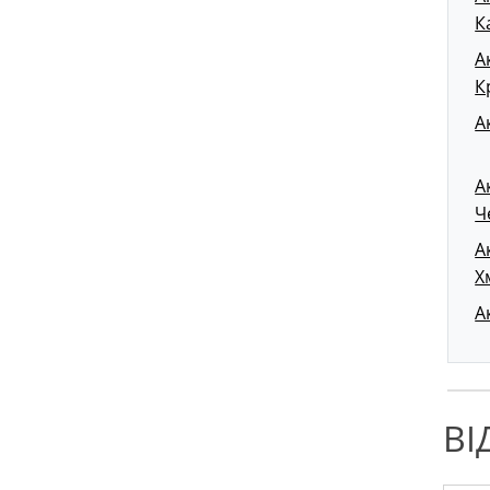
К
А
К
А
А
Ч
А
Х
А
ВІ