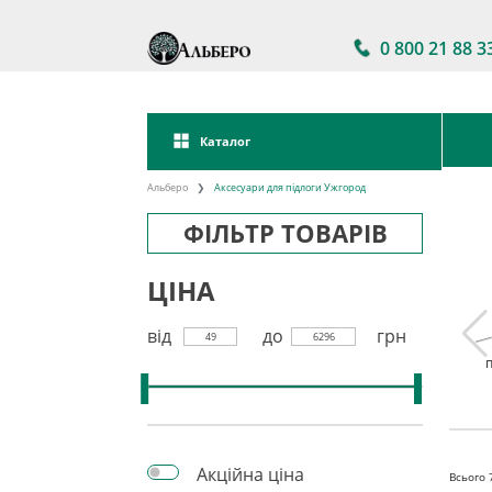
0 800 21 88 3
Каталог
Альберо
Аксесуари для підлоги Ужгород
ФІЛЬТР ТОВАРІВ
ЦІНА
від
до
грн
49
6296
дка під
Поріг для підлоги
Плінтус
П
інат
алюмінієвий
Акційна ціна
Всього