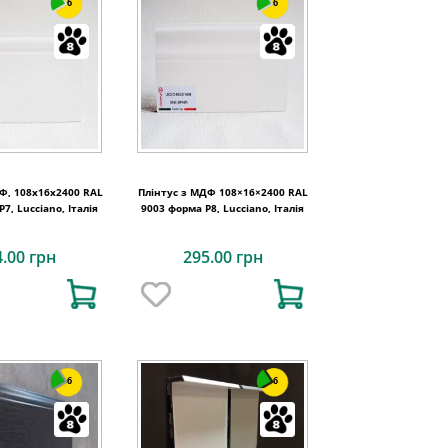
6
6
Ф, 108x16x2400 RAL
Плінтус з МДФ 108×16×2400 RAL
7, Lucciano, Італія
9003 форма P8, Lucciano, Італія
4.00 грн
295.00 грн
6
6