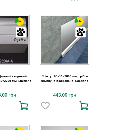
6
6
ифлений сходовий
Плінтус 60×11×2000 мм, срібло
0×2700 мм, Lucciano
блискуче поліроване, Lucciano
8.00 грн
443.00 грн