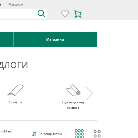
ї
Магазини
Магазини
ІДЛОГИ
Профіль
Підкладка під
Поріг для підлоги
ламінат
ти
24
на
За пріорітетом