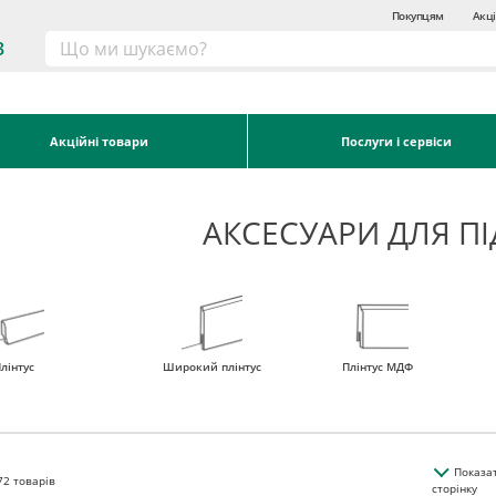
Покупцям
Акці
3
Акційні товари
Послуги і сервіси
АКСЕСУАРИ ДЛЯ П
лінтус
Широкий плінтус
Плінтус МДФ
Показа
72
товарів
сторінку