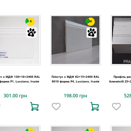
6
6
ус з МДФ 130×16×2400 RAL
Плінтус з МДФ 82×15×2400 RAL
Профіль р
форма P1, Lucciano, Італія
9010 форма P4, Lucciano, Італія
Алюміній 25×2
301.00 грн
198.00 грн
52