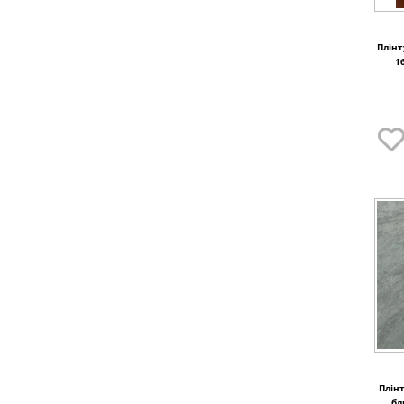
Плінт
Плінт
бл