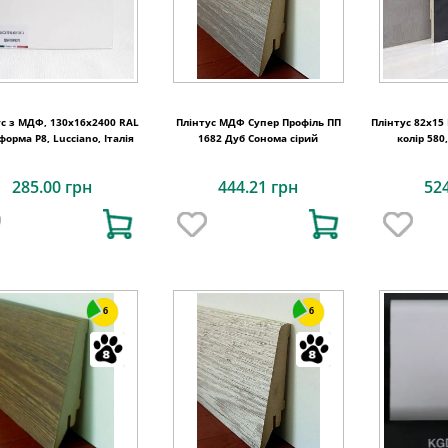
ус з МДФ, 130x16x2400 RAL
Плінтус МДФ Супер Профіль ПП
Плінтус 82х15
форма P8, Lucciano, Італія
1682 Дуб Сонома сірий
колір 580,
285.00 грн
444.21 грн
52
6
6