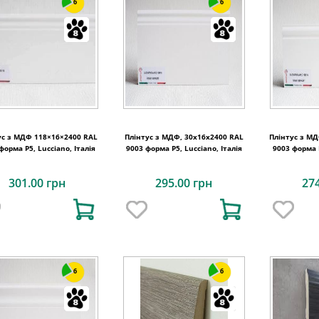
6
6
ус з МДФ 118×16×2400 RAL
Плінтус з МДФ, 30x16x2400 RAL
Плінтус з МД
форма P5, Lucciano, Італія
9003 форма P5, Lucciano, Італія
9003 форма P
301.00 грн
295.00 грн
27
6
6