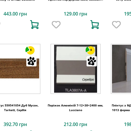
Італія
443.00 грн
129.00 грн
19
6
6
тус 559541054 Дуб Мусон,
Поріжок Алюміній 7-12×38×2400 мм,
Плінтус з М
Tarkett, Сербія
Lucciano
1013 форма P
392.70 грн
212.00 грн
19