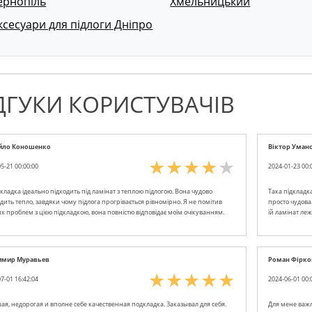
ернопіль
Хмельницький
ксесуари для підлоги Дніпро
ДГУКИ КОРИСТУВАЧІВ
йло Коношенко
Віктор Уман
5-21 00:00:00
2024-01-23 00:
кладка ідеально підходить під ламінат з теплою підлогою. Вона чудово
Така підкладк
дить тепло, завдяки чому підлога прогрівається рівномірно. Я не помітив
просто чудова
х проблем з цією підкладкою, вона повністю відповідає моїм очікуванням.
їй ламінат леж
имир Муравьев
Роман Фірко
7-01 16:42:04
2024-06-01 00:
ая, недорогая и вполне себе качественная подкладка. Заказывал для себя.
Для мене важл