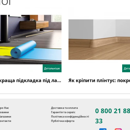
ЛОГ
Детальніше
Дет
Яка краща підкладка під ламінат: види, товщина, відгуки
ро Нас
Доставка та оплата
0 800 21 8
овини
Гарантія та сервіс
агазини
Політика конфіденційності
33
онтакти
Публічна оферта