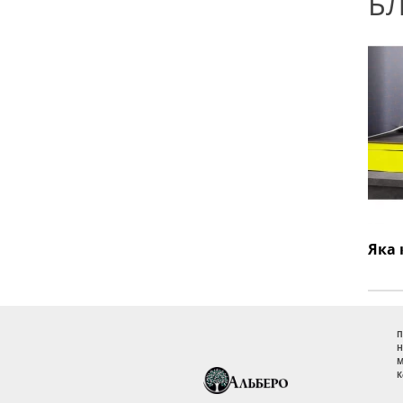
Б
П
Н
М
К