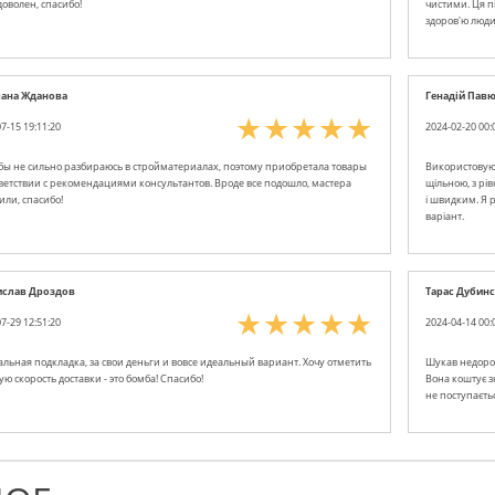
доволен, спасибо!
чистими. Ця п
здоров'ю люд
лана Жданова
Генадій Пав
7-15 19:11:20
2024-02-20 00:
 бы не сильно разбираюсь в стройматериалах, поэтому приобретала товары
Використовую 
тветствии с рекомендациями консультантов. Вроде все подошло, мастера
щільною, з рі
или, спасибо!
і швидким. Я 
варіант.
ислав Дроздов
Тарас Дубин
7-29 12:51:20
2024-04-14 00:
льная подкладка, за свои деньги и вовсе идеальный вариант. Хочу отметить
Шукав недорогу
ю скорость доставки - это бомба! Спасибо!
Вона коштує з
не поступаєть