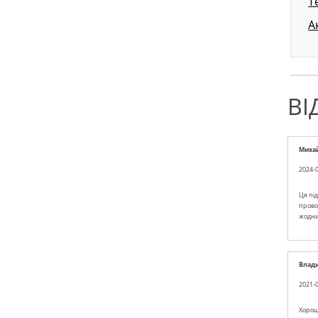
Т
А
ВІ
Миха
2024-0
Ця під
прово
жодни
Влад
2021-0
Хорош