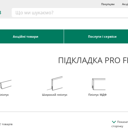
Покупцям
Акці
3
Акційні товари
Послуги і сервіси
ПІДКЛАДКА PRO 
лінтус
Широкий плінтус
Плінтус МДФ
Показа
2
товарів
сторінку