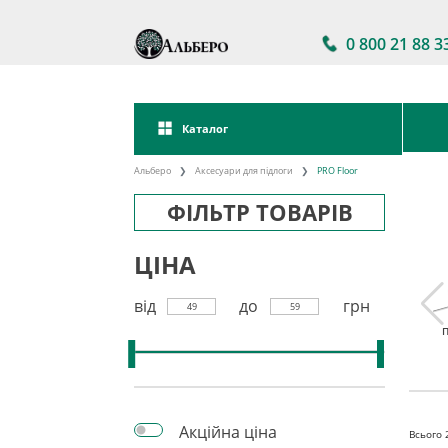
0 800 21 88 3
Каталог
Альберо
Аксесуари для підлоги
PRO Floor
ФІЛЬТР ТОВАРІВ
ЦІНА
від
до
грн
49
59
дка під
Поріг для підлоги
Плінтус
П
інат
алюмінієвий
Акційна ціна
Всього