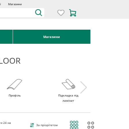
ї
Магазини
Магазини
FLOOR
Профіль
Підкладка під
Поріг для підлоги
ламінат
ти
24
на
За пріорітетом