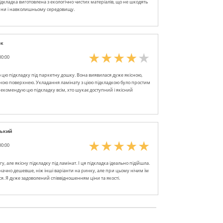
ідкладка виготовлена з екологічно чистих матеріалів, що не шкодять
ини і навколишньому середовищу.
юк
00:00
цю підкладку під паркетну дошку. Вона виявилася дуже якісною,
вною поверхнею. Укладання ламінату з цією підкладкою було простим
рекомендую цю підкладку всім, хто шукає доступний і якісний
ський
00:00
, але якісну підкладку під ламінат. І ця підкладка ідеально підійшла.
начно дешевше, ніж інші варіанти на ринку, але при цьому нічим їм
ся. Я дуже задоволений співвідношенням ціни та якості.