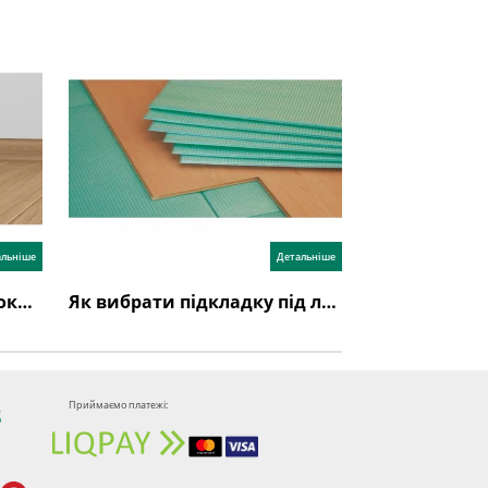
альніше
Детальніше
Як кріпити плінтус: покрокова інструкція
Як вибрати підкладку під ламінат: прості та корисні поради
Приймаємо платежі:
8