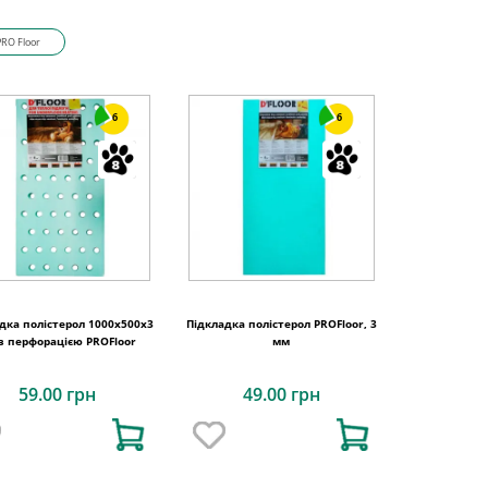
PRO Floor
6
6
дка полістерол 1000x500x3
Підкладка полістерол PROFloor, 3
з перфорацією PROFloor
мм
59.00 грн
49.00 грн