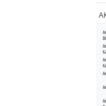
А
А
В
А
К
А
К
А
А
А