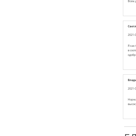
Всем 
Свет
2021-0
Я как
в соо
одобр
Влад
2021-0
Норма
высоку