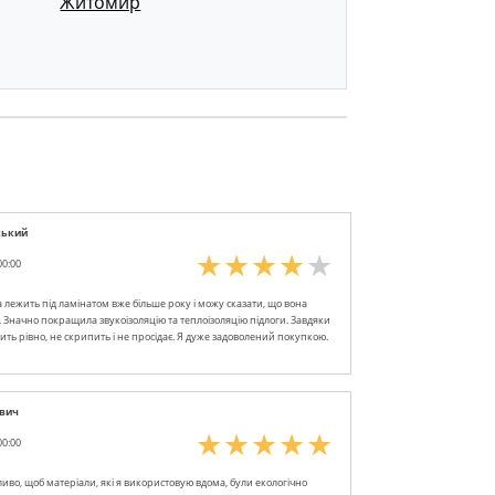
Житомир
ський
00:00
а лежить під ламінатом вже більше року і можу сказати, що вона
. Значно покращила звукоізоляцію та теплоізоляцію підлоги. Завдяки
ить рівно, не скрипить і не просідає. Я дуже задоволений покупкою.
вич
00:00
иво, щоб матеріали, які я використовую вдома, були екологічно