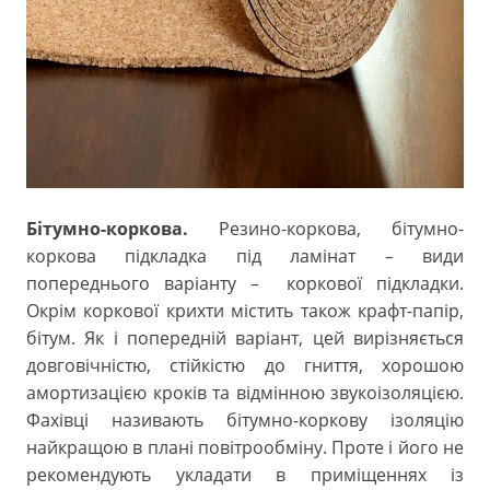
Бітумно-коркова.
Резино-коркова, бітумно-
коркова підкладка під ламінат
види
–
попереднього варіанту
коркової підкладки.
–
Окрім коркової крихти містить також крафт-папір,
бітум. Як і попередній варіант, цей вирізняється
довговічністю, стійкістю до гниття, хорошою
амортизацією кроків та відмінною звукоізоляцією.
Фахівці називають бітумно-коркову ізоляцію
найкращою в плані повітрообміну. Проте і його не
рекомендують укладати в приміщеннях із