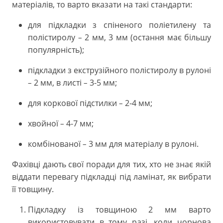
матеріалів, то варто вказати на такі стандарти:
для підкладки з спіненого поліетилену та
полістиролу
2 мм, 3 мм (остання має більшу
–
популярність);
підкладки з екструзійного полістиролу в рулоні
2 мм, в листі
3-5 мм;
–
–
для коркової підстилки
2-4 мм;
–
хвойної
4-7 мм;
–
комбінованої
3 мм для матеріалу в рулоні.
–
Фахівці дають свої поради для тих, хто не знає якій
віддати перевагу підкладці під ламінат, як вибрати
її товщину.
Підкладку із товщиною 2 мм варто
використовувати в тому разі, коли чорнова