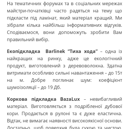
На тематичних форумах та в соціальних мережах
майстри-початківці часто радяться на тему що
підкласти під ламінат, який матеріал кращий. Ми
зібрали кілька найбільш інформативних відгуків.
Сподіваємося, вони допоможуть зробити Вам
правильний вибір.
Екопідкладка Barlinek “Тиха хода”
одна із
–
найкращих на ринку, адже це екологічний
продукт, виготовлений з деревоволокна. Здатна
витримати особливо сильні навантаження
до 15т
–
на м. Добре поглинає шум: коефіцієнт
шумоізоляції
до 19 Дб.
–
Коркова підкладка BazaLux
невибагливий
–
матеріал. Виготовляється з подрібленої дубової
кори. Продається в рулоні та є дуже еластична.
Відтак, не вимагає наявності високоякісної основи.
Достатньо, щоб поверхня була сухою та чистою.