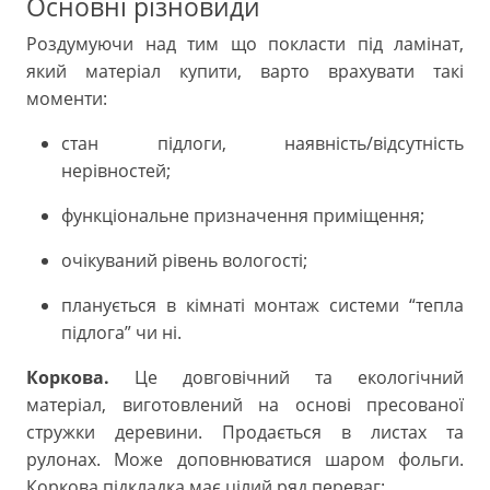
Основні різновиди
Роздумуючи над тим що покласти під ламінат,
який матеріал купити, варто врахувати такі
моменти:
стан підлоги, наявність/відсутність
нерівностей;
функціональне призначення приміщення;
очікуваний рівень вологості;
планується в кімнаті монтаж системи “тепла
підлога” чи ні.
Коркова.
Це довговічний та екологічний
матеріал, виготовлений на основі пресованої
стружки деревини. Продається в листах та
рулонах. Може доповнюватися шаром фольги.
Коркова підкладка має цілий ряд переваг: