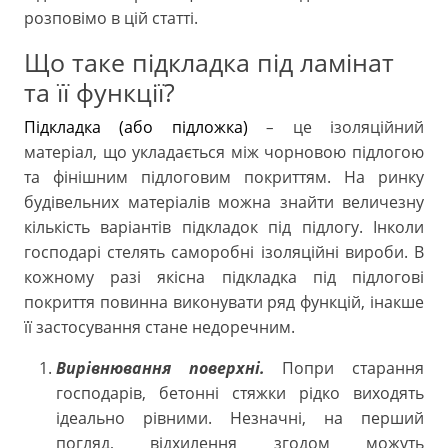
розповімо в цій статті.
Що таке підкладка під ламінат
та її функції?
Підкладка (або підложка)
це ізоляційний
–
матеріал, що укладається між чорновою підлогою
та фінішним підлоговим покриттям. На ринку
будівельних матеріалів можна знайти величезну
кількість варіантів підкладок під підлогу. Інколи
господарі стелять саморобні ізоляційні вироби. В
кожному разі якісна підкладка під підлогові
покриття повинна виконувати ряд функцій, інакше
її застосування стане недоречним.
Вирівнювання поверхні.
Попри старання
господарів, бетонні стяжки рідко виходять
ідеально рівними. Незначні, на перший
погляд, відхилення згодом можуть