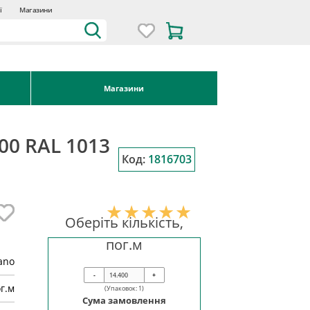
ї
Магазини
Магазини
00 RAL 1013
Код:
1816703
я
Оберіть кількість,
пог.м
ano
-
+
г.м
(Упаковок:
1
)
Сума замовлення