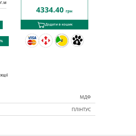
ог.м
4334.40
грн
Додати в кошик
6
 %
КЦІЇ
МДФ
ПЛІНТУС