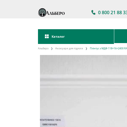
0 800 21 88 3
Каталог
Альберо
Аксесуари для підлоги
Плінтус з МДФ 118×16×2400 RAL