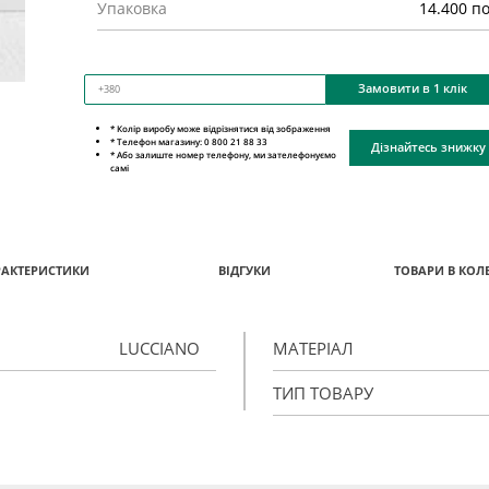
Упаковка
14.400 п
Замовити в 1 клік
* Колір виробу може відрізнятися від зображення
* Телефон магазину: 0 800 21 88 33
Дізнайтесь знижку
* Або залиште номер телефону, ми зателефонуємо
самі
РАКТЕРИСТИКИ
ВІДГУКИ
ТОВАРИ В КОЛЕ
LUCCIANO
МАТЕРІАЛ
ТИП ТОВАРУ