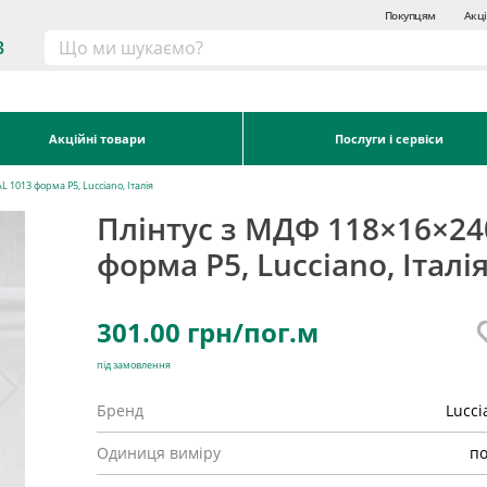
Покупцям
Акці
3
Акційні товари
Послуги і сервіси
 1013 форма P5, Lucciano, Італія
Плінтус з МДФ 118×16×24
форма P5, Lucciano, Італі
301.00
грн/пог.м
під замовлення
Бренд
Lucci
Одиниця виміру
по