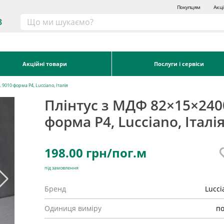
Покупцям
Акці
3
Акційні товари
Послуги і сервіси
9010 форма P4, Lucciano, Італія
Плінтус з МДФ 82×15×240
форма P4, Lucciano, Італі
198.00
грн/пог.м
під замовлення
Бренд
Lucci
Одиниця виміру
по