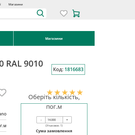
ї
Магазини
Магазини
0 RAL 9010
Код:
1816683
я
Оберіть кількість,
пог.м
ano
-
+
г.м
(Упаковок:
1
)
Сума замовлення