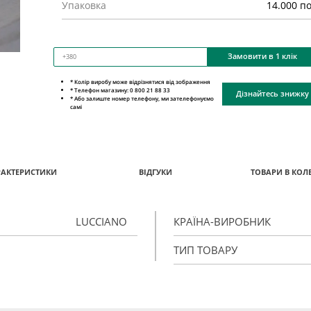
Упаковка
14.000 п
Замовити в 1 клік
* Колір виробу може відрізнятися від зображення
* Телефон магазину: 0 800 21 88 33
Дізнайтесь знижку
* Або залиште номер телефону, ми зателефонуємо
самі
РАКТЕРИСТИКИ
ВІДГУКИ
ТОВАРИ В КОЛЕ
LUCCIANO
КРАЇНА-ВИРОБНИК
ТИП ТОВАРУ