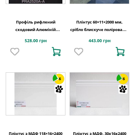
Профіль рифлений
Плінтус 60×11×2000 мм,
сходовий Алюміній
срібло блискуче поліроване,
25×20×2700 мм, Lucciano
Lucciano
528.00 грн
443.00 грн
6
6
Плінтус з МДФ 118×16×2400
Плінтус з МДФ, 30x16x2400