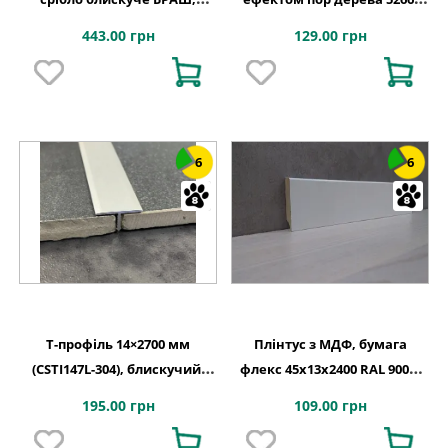
Lucciano
Lucciano, Італія
443.00 грн
129.00 грн
6
6
T-профіль 14×2700 мм
Плінтус з МДФ, бумага
(CSTI147L-304), блискучий,
флекс 45x13x2400 RAL 9003,
Lucciano
Lucciano, Італія
195.00 грн
109.00 грн