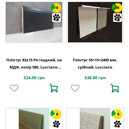
6
6
Плінтус 82х15 P4 гладкий, на
Плінтус 55×15×2400 мм,
МДФ, колір 580, Lucciano,
срібний, Lucciano
Італія
524.00 грн
538.00 грн
6
6