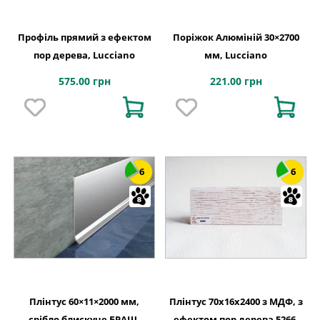
Профіль прямий з ефектом
Поріжок Алюміній 30×2700
пор дерева, Lucciano
мм, Lucciano
575.00 грн
221.00 грн
6
6
Плінтус 60×11×2000 мм,
Плінтус 70x16x2400 з МДФ, з
срібло блискуче БРАШ,
ефектом пор дерева 5266,