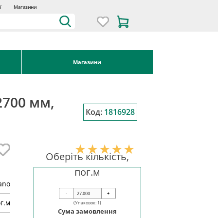
ї
Магазини
Магазини
2700 мм,
Код:
1816928
Оберіть кількість,
пог.м
ano
-
+
г.м
(Упаковок:
1
)
Сума замовлення