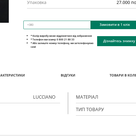
Упаковка
27.000 п
Замовити в 1 клік
* Колір виробу може відрізнятися від зображення
* Телефон магазину: 0 800 21 88 33
Дізнайтесь знижку
* Або залиште номер телефону, ми зателефонуємо
самі
РАКТЕРИСТИКИ
ВІДГУКИ
ТОВАРИ В КОЛЕ
LUCCIANO
МАТЕРІАЛ
ТИП ТОВАРУ