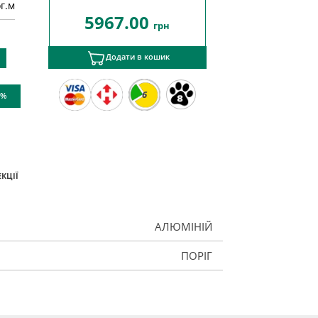
ог.м
5967.00
грн
Додати в кошик
6
 %
КЦІЇ
АЛЮМІНІЙ
ПОРІГ