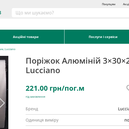
Покупцям
Акці
3
Акційні товари
Послуги і сервіси
мм, Lucciano
Поріжок Алюміній 3×30×
Lucciano
221.00
грн/пог.м
під замовлення
Бренд
Lucci
Одиниця виміру
по