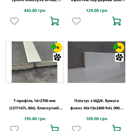
Lucciano
Lucciano, Італія
443.00 грн
129.00 грн
6
6
T-профіль 14×2700 мм
Плінтус з МДФ, бумага
(CSTI147L-304), блискучий,
флекс 45x13x2400 RAL 9003,
Lucciano
Lucciano, Італія
195.00 грн
109.00 грн