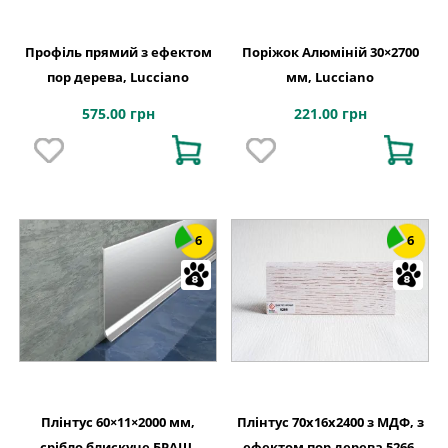
Профіль прямий з ефектом
Поріжок Алюміній 30×2700
пор дерева, Lucciano
мм, Lucciano
575.00 грн
221.00 грн
6
6
Плінтус 60×11×2000 мм,
Плінтус 70x16x2400 з МДФ, з
срібло блискуче БРАШ,
ефектом пор дерева 5266,