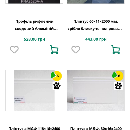
Профіль рифлений
Плінтус 60×11×2000 мм,
сходовий Алюміній
срібло блискуче поліроване,
25×20×2700 мм, Lucciano
Lucciano
528.00 грн
443.00 грн
6
6
Плінтус з МДФ 118×16×2400
Плінтус з МДФ, 30x16x2400