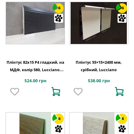
6
6
Плінтус 82х15 P4 гладкий, на
Плінтус 55×15×2400 мм,
МДФ, колір 580, Lucciano,
срібний, Lucciano
Італія
524.00 грн
538.00 грн
6
6