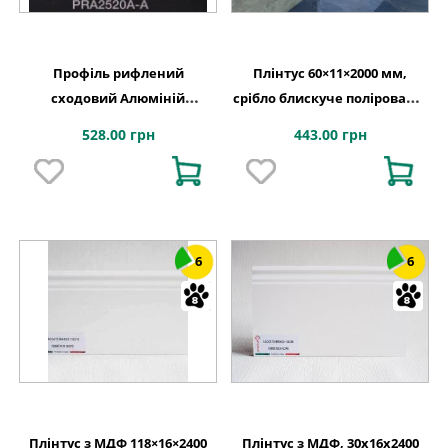
Профіль рифлений
Плінтус 60×11×2000 мм,
сходовий Алюміній
срібло блискуче поліроване,
25×20×2700 мм, Lucciano
Lucciano
528.00 грн
443.00 грн
6
6
Плінтус з МДФ 118×16×2400
Плінтус з МДФ, 30x16x2400