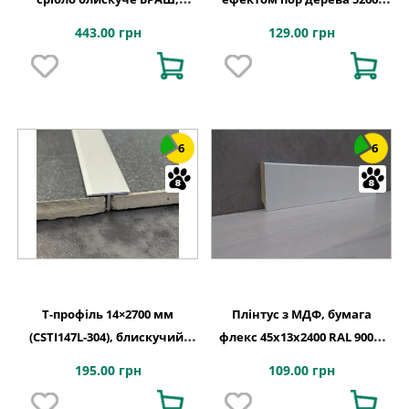
Lucciano
Lucciano, Італія
443.00 грн
129.00 грн
6
6
T-профіль 14×2700 мм
Плінтус з МДФ, бумага
(CSTI147L-304), блискучий,
флекс 45x13x2400 RAL 9003,
Lucciano
Lucciano, Італія
195.00 грн
109.00 грн