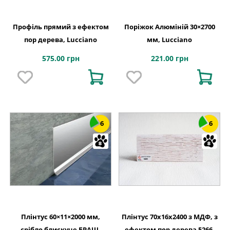
Профіль прямий з ефектом
Поріжок Алюміній 30×2700
пор дерева, Lucciano
мм, Lucciano
575.00 грн
221.00 грн
6
6
Плінтус 60×11×2000 мм,
Плінтус 70x16x2400 з МДФ, з
срібло блискуче БРАШ,
ефектом пор дерева 5266,