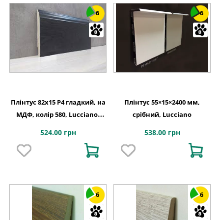
6
6
Плінтус 82х15 P4 гладкий, на
Плінтус 55×15×2400 мм,
МДФ, колір 580, Lucciano,
срібний, Lucciano
Італія
524.00 грн
538.00 грн
6
6