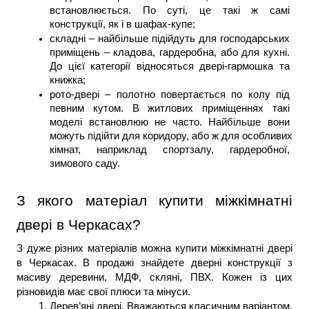
встановлюється. По суті, це такі ж самі 
конструкції, як і в шафах-купе;
складні – найбільше підійдуть для господарських 
приміщень – кладова, гардеробна, або для кухні. 
До цієї категорії відносяться двері-гармошка та 
книжка;
рото-двері – полотно повертається по колу під 
певним кутом. В житлових приміщеннях такі 
моделі встановлюю не часто. Найбільше вони 
можуть підійти для коридору, або ж для особливих 
кімнат, наприклад спортзалу, гардеробної, 
зимового саду.
З якого матеріал купити міжкімнатні 
двері в Черкасах?
З дуже різних матеріалів можна купити міжкімнатні двері 
в Черкасах. В продажі знайдете дверні конструкції з 
масиву деревини, МДФ, скляні, ПВХ. Кожен із цих 
різновидів має свої плюси та мінуси.
Дерев’яні двері. Вважаються класичним варіантом. 