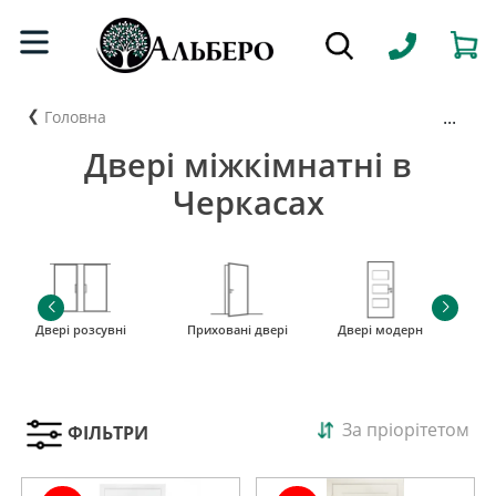
...
Головна
Двері міжкімнатні в
Черкасах
Двері розсувні
Приховані двері
Двері модерн
і
За пріорітетом
ФІЛЬТРИ