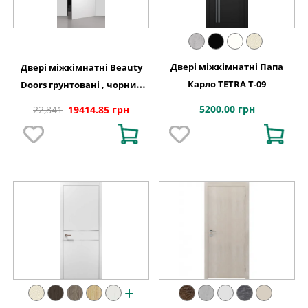
Двері міжкімнатні Папа
Двері міжкімнатні Beauty
Карло TETRA T-09
Doors грунтовані , чорний
торець
5200.00 грн
22,841
19414.85 грн
+