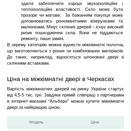
здатні забезпечити хороші звукоізоляційні і 
теплоізоляційні властивості. Скло може бути 
прозоре чи матове.  За бажанням покупця може 
доповнюватись різноманітними візерунками та 
малюнками. Мінус скляних дверей – існує високий 
ризик пошкодження скла. Вони не піддаються 
ремонту, лише заміні.
В окрему категорію можна віднести міжкімнатні полотна, 
що виготовляються з різних чи комбінованих матеріалів. 
До таких, наприклад, відносяться шпоновані двері зі 
скляними вставками.
Ціна на міжкімнатні двері в Черкасах
Вартість міжкімнатних дверей на ринку України стартує 
від 4,5-5 тис. грн. Завдяки прямій співпраці з партнерами 
в інтернет-магазині “Альберо” можна купити міжкімнатні 
двері за найкращою ціною.
Модель
Ціна