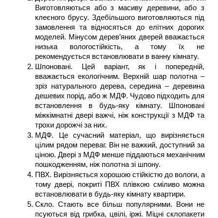
Виготовляються або з масиву деревини, або з 
клеєного брусу. Здебільшого виготовляються під 
замовлення та відносяться до елітних дорогих 
моделей. Мінусом дерев’яних дверей вважається 
низька вологостійкість, а тому їх не 
рекомендується встановлювати в ванну кімнату.
Шпоновані. Цей варіант, як і попередній, 
вважається екологічним. Верхній шар полотна – 
зріз натурального дерева, середина – деревина 
дешевих порід, або ж МДФ. Чудово підходить для 
встановлення в будь-яку кімнату. Шпоновані 
міжкімнатні двері важчі, ніж конструкції з МДФ та 
трохи дорожчі за них.
МДФ. Це сучасний матеріал, що вирізняється 
цілим рядом переваг. Він не важкий, доступний за 
ціною. Двері з МДФ менше піддаються механічним 
пошкодженням, ніж полотна зі шпону.
ПВХ. Вирізняється хорошою стійкістю до вологи, а 
тому двері, покриті ПВХ плівкою сміливо можна 
встановлювати в будь-яку кімнату квартири.
Скло. Стають все більш популярними. Вони не 
псуються від грибка, цвілі, іржі. Міцні склопакети 