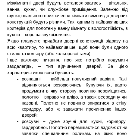
міжкімнатні двері будуть встановлюватись – вітальня, 
ванна, кухня, чи службове приміщення. Залежно від 
функціонального призначення кімнати вимоги до дверних 
конструкцій будуть різними. Так, одним із найважливіших 
критеріїв для полотен у ванну кімнату є вологостійкість, в 
кухню – хороша звукоізоляція.
Якщо плануєте придбати дверні конструкції відразу на 
всю квартиру, то найважливіше, щоб вони були одного 
стилю та кольору (або кольорової гами).
Інше важливе питання, про яке потрібно подумати 
заздалегідь, – тип відчинення дверей. За цією 
характеристикою вони бувають:
розпашні – найбільш популярний варіант. Такі 
відчиняються розорюючись. Купуючи їх, варто 
продумати в яку сторону повинно переміщатись 
полотно – вправо чи вліво, а також всередину чи 
назовні. Полотно не повинно впиратися в стіну 
коридору, або ж заважати прочиненню інших 
дверей;
розсувні – дуже зручні для кухні, коридору, 
гардеробної. Полотно переміщається вздовж стіни 
завдяки спеціальним роликам, на яких воно 