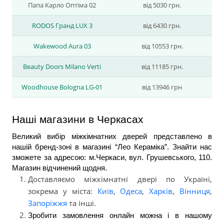
Папа Карло Оптіма 02
від 5030 грн.
RODOS Гранд LUX 3
від 6430 грн.
Wakewood Aura 03
від 10553 грн.
Beauty Doors Milano Vertі
від 11185 грн.
Woodhouse Bologna LG-01
від 13946 грн
Наші магазини в Черкасах
Великий вибір міжкімнатних дверей представлено в 
нашій бренд-зоні в магазині “Лео Кераміка”. Знайти нас 
зможете за адресою: м.Черкаси, вул. Грушевського, 110. 
Магазин відчинений щодня.
Доставляємо міжкімнатні двері по Україні,
зокрема у міста:
Київ
,
Одеса
,
Харків
,
Вінниця
,
Запоріжжя
та інші.
Зробити замовлення онлайн можна і в нашому 