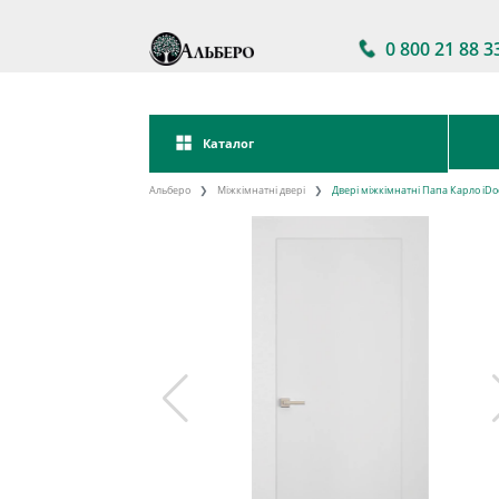
0 800 21 88 3
Каталог
Альберо
Міжкімнатні двері
Двері міжкімнатні Папа Карло iDo