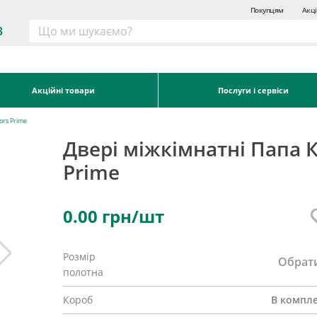
Покупцям
Акці
3
Акційні товари
Послуги і сервіси
ors Prime
Двері міжкімнатні Папа 
Prime
0.00
грн/шт
Розмір
Обрат
полотна
Короб
В компле