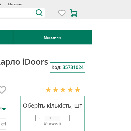
ї
Магазини
Магазини
Карло iDoors
Код:
35731024
Оберіть кількість, шт
и
-
+
кті
(Упаковок:
1
)