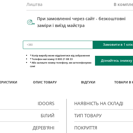
Лиштва
В компле
При замовленні через сайт - безкоштовні
заміри і виїзд майстра
Замовити в 1 клік
* Колір виробу може відрізнятися від зображення
* Телефон магазину: 0 800 21 88 33
Дізнайтесь знижку
* Або залиште номер телефону, ми зателефонуємо
самі
ЕРИСТИКИ
ОПИС ТОВАРУ
ВІДГУКИ
ТОВАРИ В 
IDOORS
НАЯВНІСТЬ НА СКЛАДІ
БІЛИЙ
ТИП ТОВАРУ
ДЕРЕВ'ЯНІ
ПОКРИТТЯ