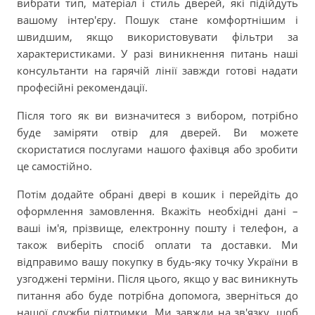
вибрати тип, матеріал і стиль дверей, які підійдуть
вашому інтер'єру. Пошук стане комфортнішим і
швидшим, якщо використовувати фільтри за
характеристиками. У разі виникнення питань наші
консультанти на гарячій лінії завжди готові надати
професійні рекомендації.
Після того як ви визначитеся з вибором, потрібно
буде заміряти отвір для дверей. Ви можете
скористатися послугами нашого фахівця або зробити
це самостійно.
Потім додайте обрані двері в кошик і перейдіть до
оформлення замовлення. Вкажіть необхідні дані –
ваші ім'я, прізвище, електронну пошту і телефон, а
також виберіть спосіб оплати та доставки. Ми
відправимо вашу покупку в будь-яку точку України в
узгоджені терміни. Після цього, якщо у вас виникнуть
питання або буде потрібна допомога, зверніться до
нашої служби підтримки. Ми завжди на зв'язку, щоб