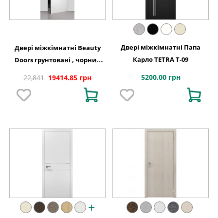
Двері міжкімнатні Папа
Двері міжкімнатні Beauty
Карло TETRA T-09
Doors грунтовані , чорний
торець
5200.00 грн
22,841
19414.85 грн
+