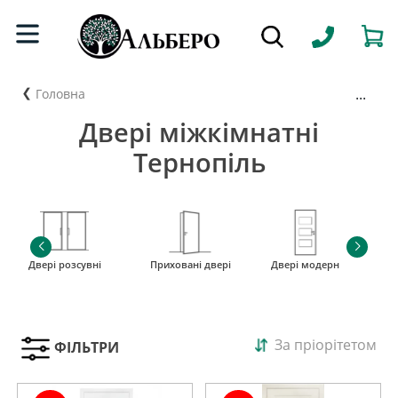
...
Головна
Двері міжкімнатні
Тернопіль
Двері розсувні
Приховані двері
Двері модерн
і
За пріорітетом
ФІЛЬТРИ