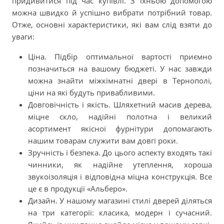
придивитися під час купівлі. З їхньою допомогою
можна швидко й успішно вибрати потрібний товар.
Отже, основні характеристики, які вам слід взяти до
уваги:
Ціна. Підбір оптимальної вартості приємно
позначиться на вашому бюджеті. У нас завжди
можна знайти міжкімнатні двері в Тернополі,
ціни на які будуть привабливими.
Довговічність і якість. Шляхетний масив дерева,
міцне скло, надійні полотна і великий
асортимент якісної фурнітури допомагають
нашим товарам служити вам довгі роки.
Зручність і безпека. До цього аспекту входять такі
чинники, як надійне утеплення, хороша
звукоізоляція і відповідна міцна конструкція. Все
це є в продукції «Альберо».
Дизайн. У нашому магазині стилі дверей діляться
на три категорії: класика, модерн і сучасний.