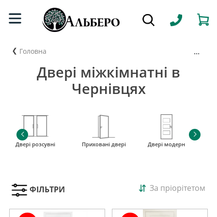
...
Головна
Двері міжкімнатні в
Чернівцях
Двері розсувні
Приховані двері
Двері модерн
і
За пріорітетом
ФІЛЬТРИ