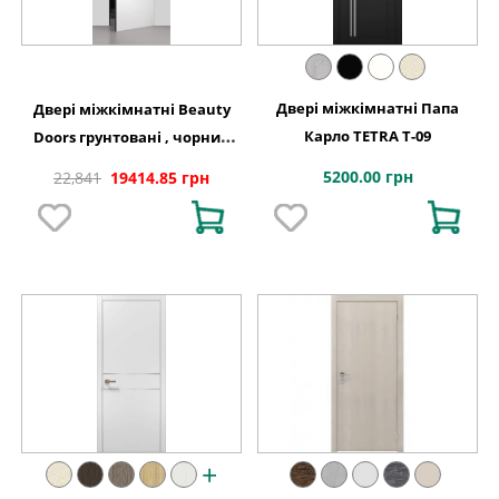
Двері міжкімнатні Папа
Двері міжкімнатні Beauty
Карло TETRA T-09
Doors грунтовані , чорний
торець
5200.00 грн
22,841
19414.85 грн
+