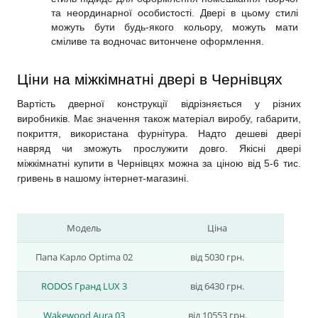
та неординарної особистості. Двері в цьому стилі 
можуть бути будь-якого кольору, можуть мати 
сміливе та водночас витончене оформлення.
Ціни на міжкімнатні двері в Чернівцях
Вартість дверної конструкції відрізняється у різних 
виробників. Має значення також матеріал виробу, габарити, 
покриття, використана фурнітура. Надто дешеві двері 
навряд чи зможуть прослужити довго. Якісні двері 
міжкімнатні купити в Чернівцях можна за ціною від 5-6 тис. 
гривень в нашому інтернет-магазині.
Модель
Ціна
Папа Карло Optima 02
від 5030 грн.
RODOS Гранд LUX 3
від 6430 грн.
Wakewood Aura 03
від 10553 грн.