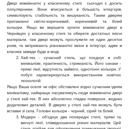
Двері міжкімнатні у класичному стилі  сьогодні є досить 
популярними. Вони вписуються в більшість інтер'єрів, 
символізують стабільність та вишуканість. Таким дверям 
притаманні світло-коричневий, коричневий та білий 
кольори. Якщо ви вирішите купити міжкімнатні двері в 
Чернівцях у класичному стилі та оберете достатньо якісні 
матеріали, такі двері можуть прослужити не один десяток 
років, та витримають різноманітні зміни в інтер'єрі, адже ж 
класика завжди буде в моді.
Хай-тек - сучасний стиль, що поєднує в собі 
мінімалізм, практичність, стриманість. Його ознаки - 
прямі лінії, відсутність зайвого, однотонні кольори. У 
побуті характеризується використанням новітніх 
технологій.
Якщо Ваша оселя чи офіс обставлені згідно сучасним ідеям 
мінімалізму, найкраще пасуватимуть сюди міжкімнатні двері 
у стилі хай-тек. В них абсолютно гладка поверхня, жодних 
додаткових деталей. В дверях у стилі хай-тек можуть бути 
вставки зі скла. Головні кольори - чорний, сірий та білий.
Модерн - об'єднує два попередні стилі, прямі та 
вигнуті лінії, співвідношення різних матеріалів. Цей 
стиль підійде для оформлення помешкання творчої 