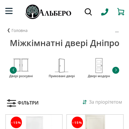
...
Головна
Міжкімнатні двері Дніпро
Двері розсувні
Приховані двері
Двері модерн
і
За пріорітетом
ФІЛЬТРИ
−15%
−15%