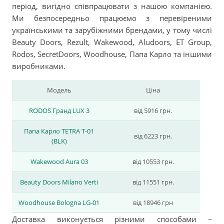
період, вигідно співпрацювати з нашою компанією.
Ми безпосередньо працюємо з перевіреними
українськими та зарубіжними брендами, у тому числі
Beauty Doors, Rezult, Wakewood, Aludoors, ET Group,
Rodos, SecretDoors, Woodhouse, Папа Карло та іншими
виробниками.
Модель
Ціна
RODOS Гранд LUX 3
від 5916 грн.
Папа Карло TETRA Т-01
від 6223 грн.
(BLK)
Wakewood Aura 03
від 10553 грн.
Beauty Doors Milano Vertі
від 11551 грн.
Woodhouse Bologna LG-01
від 18946 грн
Доставка виконується різними способами –