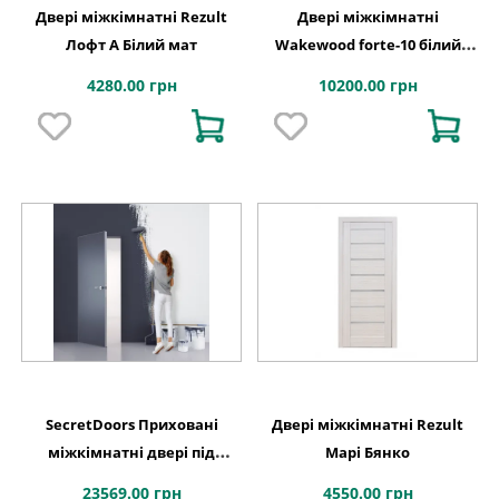
Двері міжкімнатні Rezult
Двері міжкімнатні
Лофт А Білий мат
Wakewood forte-10 білий
софт
4280.00 грн
10200.00 грн
SecretDoors Приховані
Двері міжкімнатні Rezult
міжкімнатні двері під
Марі Бянко
фарбування(алюмінієвий
23569.00 грн
4550.00 грн