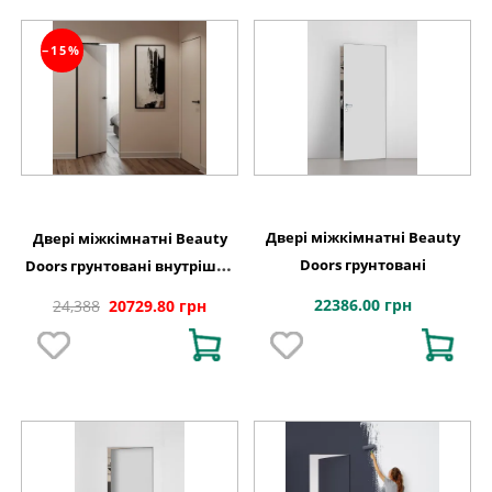
−15%
Двері міжкімнатні Beauty
Двері міжкімнатні Beauty
Doors грунтовані
Doors грунтовані внутрішнє
відкривання ,чорний
22386.00 грн
24,388
20729.80 грн
торець