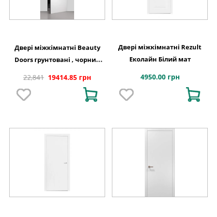
Двері міжкімнатні Rezult
Двері міжкімнатні Beauty
Еколайн Білий мат
Doors грунтовані , чорний
торець
4950.00 грн
22,841
19414.85 грн