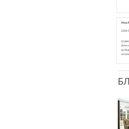
Ніна 
2024-0
Ці две
білог
до буд
шпал
Б