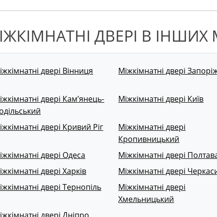
ІЖКІМНАТНІ ДВЕРІ В ІНШИХ 
іжкімнатні двері Вінниця
Міжкімнатні двері Запорі
іжкімнатні двері Кам’янець-
Міжкімнатні двері Київ
одільський
іжкімнатні двері Кривий Ріг
Міжкімнатні двері
Кропивницький
іжкімнатні двері Одеса
Міжкімнатні двері Полтав
іжкімнатні двері Харків
Міжкімнатні двері Черкас
іжкімнатні двері Тернопіль
Міжкімнатні двері
Хмельницький
іжкімнатні двері Дніпро