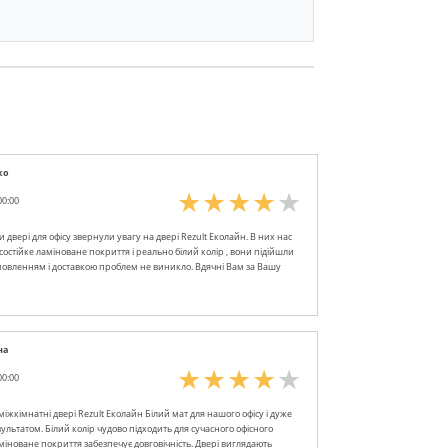
ко
00:00
двері для офісу звернули увагу на двері Rezult Еколайн. В них нас
состійке ламіноване покриття і реально білий колір , вони підійшли
амовленням і доставкою проблем не виникло. Вдячні Вам за Вашу
на
00:00
іжкімнатні двері Rezult Еколайн Білий мат для нашого офісу і дуже
ультатом. Білий колір чудово підходить для сучасного офісного
аміноване покриття забезпечує довговічність. Двері виглядають