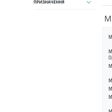
ПРИЗНАЧЕННЯ
М
М
М
П
М
М
М
М
М