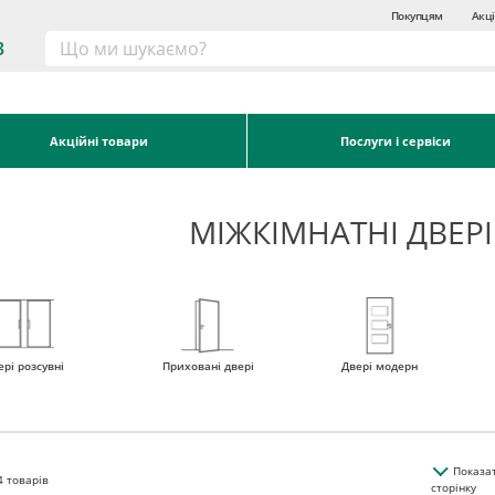
Покупцям
Акці
3
Акційні товари
Послуги і сервіси
МІЖКІМНАТНІ ДВЕРІ
ері розсувні
Приховані двері
Двері модерн
Показа
4
товарів
сторінку