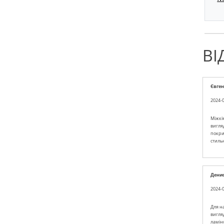
ВІ
Євген
2024-0
Міжкім
вигля
покрит
стиль
Денис
2024-0
Для н
вигляд
ламін