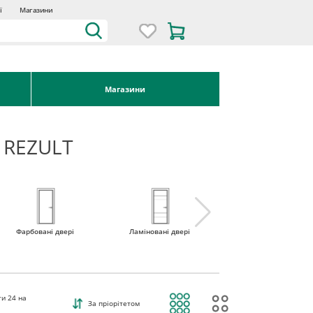
ї
Магазини
Магазини
 REZULT
Фарбовані двері
Ламіновані двері
Міжкімнатні двері 
наявності
ти
24
на
За пріорітетом