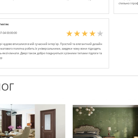
стильно і проф
Рихтяк
7-04 00:00:00
рі чудово вписалися в мій сучасний інтер'єр. Простий та елегантний дизайн
о матового полотна робить їх універсальними, завдяки чому вони підходять
ь-якої кімнати. Двері також добре поєднуються з різними типами підлоги та
ер
ЛОГ