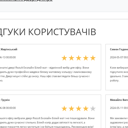
ДГУКИ КОРИСТУВАЧІВ
 Жирінський
Семен Годен
6-13 00:00:00
2024-05-07 00:
натні двері Rezult Еколайн Білий мат – відмінний вибір для офісу. Вони
Коли вибирали 
дають дуже професійно завдяки білому матовому кольору і ламінованому
підкупило зно
тю. Двері міцні і стійкі до зносу. Наш офіс став виглядати більш сучасно і
ідеально. З з
но.
роботу.
 Трухін
Михайло Виг
6-08 00:00:00
2024-05-11 00:
ашого офісу вибрали двері Rezult Еколайн Білий мат і не пошкодували. Вони
Ми замовили м
ають дуже сучасно і стильно. Білий колір додає світлості та легкості, а
задоволені рез
оване покриття легко чиститься і не боїться пошкоджень. Рекомендую всім!
інтер'єру, а л