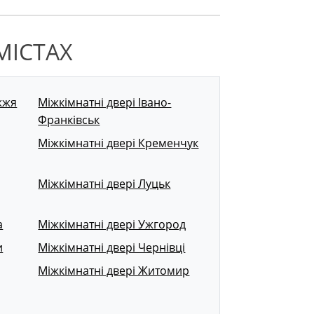
МІСТАХ
жжя
Міжкімнатні двері Івано-
Франківськ
Міжкімнатні двері Кременчук
Міжкімнатні двері Луцьк
а
Міжкімнатні двері Ужгород
и
Міжкімнатні двері Чернівці
Міжкімнатні двері Житомир