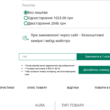
Лиштва
Без лиштви
Одностороння 1023.00 грн
Двостороння 2046 грн
При замовленні через сайт - безкоштовні
заміри і виїзд майстра
Замовити в 1 клік
* Колір виробу може відрізнятися від зображення
* Телефон магазину: 0 800 21 88 33
Дізнайтесь знижку
* Або залиште номер телефону, ми зателефонуємо
самі
ЕРИСТИКИ
ОПИС ТОВАРУ
ВІДГУКИ
ТОВАРИ В 
AURA
ТИП ТОВАРУ