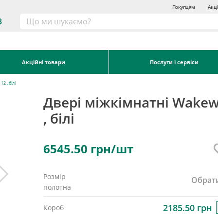
Покупцям
Акці
3
Акційні товари
Послуги і сервіси
2 , білі
Двері міжкімнатні Wakew
, білі
6545.50
грн/шт
Розмір
Обрат
полотна
2185.50 грн
Короб