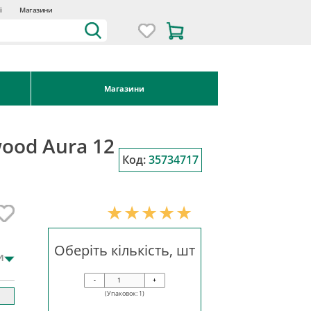
ї
Магазини
Магазини
ood Aura 12
Код:
35734717
Оберіть кількість, шт
и
-
+
(Упаковок:
1
)