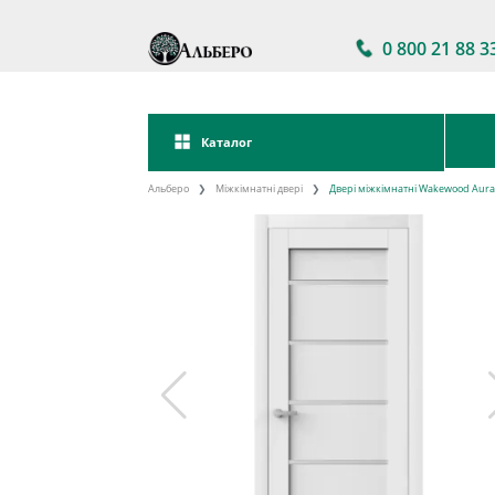
0 800 21 88 3
Каталог
Альберо
Міжкімнатні двері
Двері міжкімнатні Wakewood Aura 1