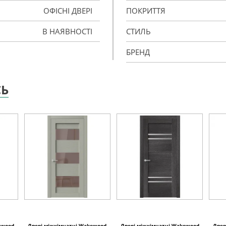
ОФІСНІ ДВЕРІ
ПОКРИТТЯ
В НАЯВНОСТІ
СТИЛЬ
БРЕНД
СЬ
ewood
Двері міжкімнатні Wakewood
Двері міжкімнатні Wakewood
Двер