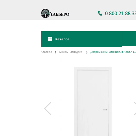
0 800 21 88 3
Каталог
Альберо
Міжкімнатні двері
Двері міжкімнатні Rezult Лофт А Б