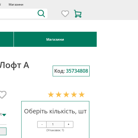
ї
Магазини
Магазини
 Лофт А
Код:
35734808
Оберіть кількість, шт
и
-
+
(Упаковок:
1
)