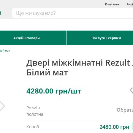
Покупцям
Акці
3
Акційні товари
Послуги і сервіси
ілий мат
Двері міжкімнатні Rezult
Білий мат
4280.00
грн/шт
Розмір
Обрат
полотна
2480.00 грн
Короб