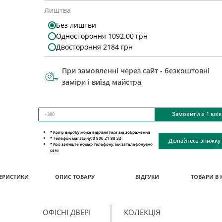
Лиштва
Без лиштви
Одностороння 1092.00 грн
Двостороння 2184 грн
При замовленні через сайт - безкоштовні
заміри і виїзд майстра
Замовити в 1 клік
* Колір виробу може відрізнятися від зображення
* Телефон магазину: 0 800 21 88 33
Дізнайтесь знижку
* Або залиште номер телефону, ми зателефонуємо
самі
ЕРИСТИКИ
ОПИС ТОВАРУ
ВІДГУКИ
ТОВАРИ В 
ОФІСНІ ДВЕРІ
КОЛЕКЦІЯ