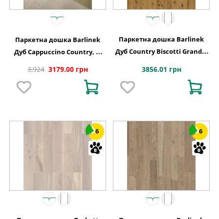
Паркетна дошка Barlinek
Паркетна дошка Barlinek
Дуб Country Biscotti Grande,
Дуб Cappuccino Country, 1-
1-смугова
смугова
3856.01 грн
3,924
3179.00 грн
6
6