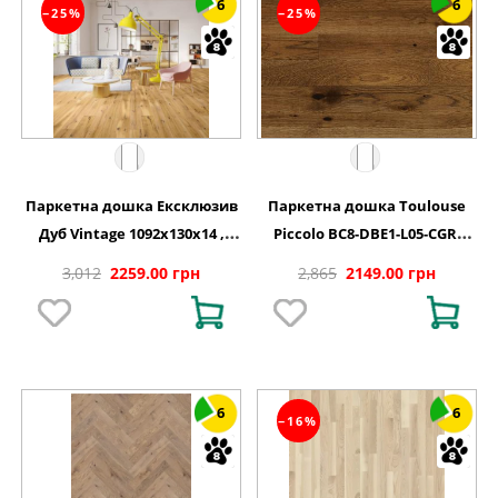
6
6
−25%
−25%
Паркетна дошка Ексклюзив
Паркетна дошка Toulouse
Дуб Vintage 1092x130x14 ,
Piccolo BC8-DBE1-L05-CGR-
BC8-DBE1-L05-XXR-K14130-I
K14130-N Дуб 1 полосний
3,012
2259.00 грн
2,865
2149.00 грн
матовий лак 1092х130х14 мм
6
6
−16%