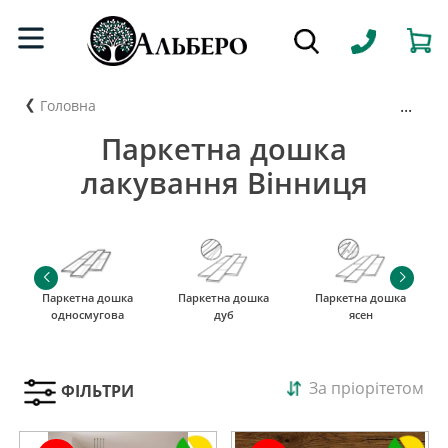
...
Головна
Паркетна дошка
лакування Вінниця
Паркетна дошка
Паркетна дошка
Паркетна дошка
односмугова
дуб
ясен
За пріорітетом
ФІЛЬТРИ