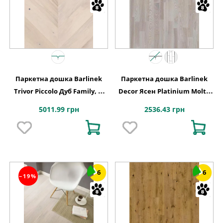
Паркетна дошка Barlinek
Паркетна дошка Barlinek
Trivor Piccolo Дуб Family, 1-
Decor Ясен Platinium Molti,
смугова
3-смугова 3WG000654
5011.99 грн
2536.43 грн
6
6
−19%