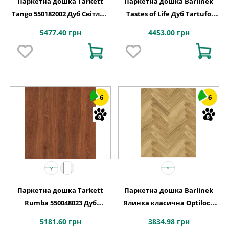
Паркетна дошка Tarkett
Паркетна дошка Barlinek
Tango 550182002 Дуб Світлий
Tastes of Life Дуб Tartufo
Браш, 1-смугова
Grande, 1-смугова
5477.40 грн
4453.00 грн
6
6
Паркетна дошка Tarkett
Паркетна дошка Barlinek
Rumba 550048023 Дуб
Ялинка класична Optilock
Мідний, 1-смугова
Дуб 1 полосний Bright
5181.60 грн
3834.98 грн
1WC000016