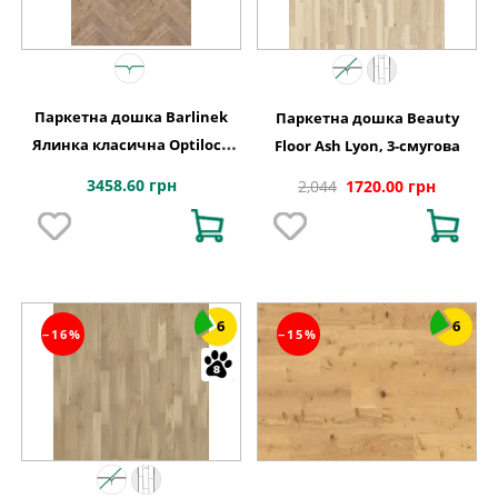
Паркетна дошка Barlinek
Паркетна дошка Beauty
Ялинка класична Optilock
Floor Ash Lyon, 3-смугова
Дуб 1 полосний Serene
3458.60 грн
2,044
1720.00 грн
1WC000002
6
6
−16%
−15%