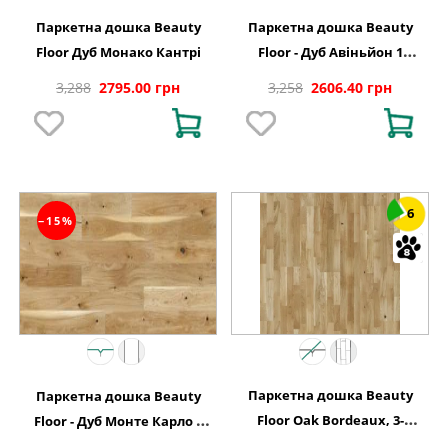
Паркетна дошка Beauty
Паркетна дошка Beauty
Floor Дуб Монако Кантрі
Floor - Дуб Авіньйон 1
полосний тонований Варіус
3,288
2795.00 грн
3,258
2606.40 грн
6
−15%
Паркетна дошка Beauty
Паркетна дошка Beauty
Floor Oak Bordeaux, 3-
Floor - Дуб Монте Карло 1
смугова
полосний Варіус