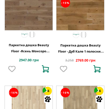
−15%
Паркетна дошка Beauty
Паркетна дошка Beauty
Floor -Ясень Монсоро
Floor - Дуб Кале 1 полосний
однополосний тонований
тонований Варіус
2947.00 грн
3,258
2769.00 грн
Кантрі
6
6
−16%
−16%