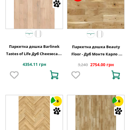
Паркетна дошка Barlinek
Паркетна дошка Beauty
Tastes of Life Дуб Cheesecake
Floor - Дуб Монте Карло 1
Grande, 1-смугова
полосний Варіус
4354.11 грн
3,240
2754.00 грн
6
6