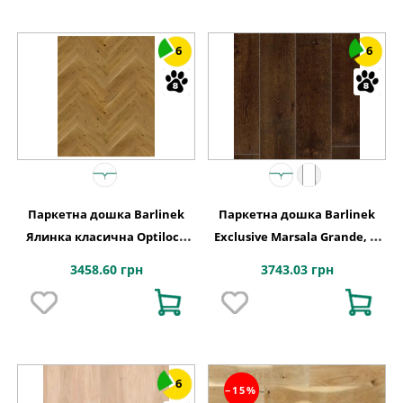
6
6
Паркетна дошка Barlinek
Паркетна дошка Barlinek
Ялинка класична Optilock
Exclusive Marsala Grande, 1-
Дуб 1 полосний Mainland
смугова
3458.60 грн
3743.03 грн
1WC000003
6
−15%