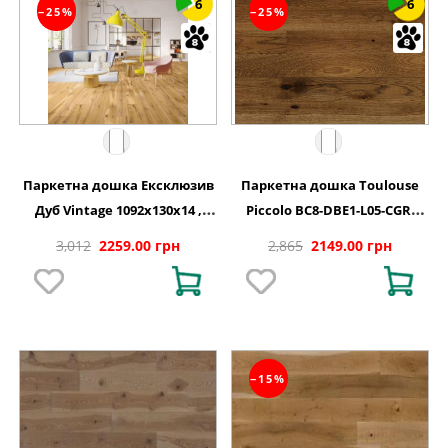
6
6
−25%
−25%
Паркетна дошка Ексклюзив
Паркетна дошка Toulouse
Дуб Vintage 1092x130x14 ,
Piccolo BC8-DBE1-L05-CGR-
BC8-DBE1-L05-XXR-K14130-I
K14130-N Дуб 1 полосний
3,012
2259.00 грн
2,865
2149.00 грн
матовий лак 1092х130х14 мм
−15%