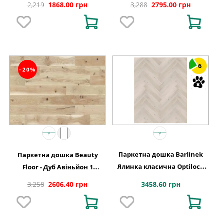
2,219
1868.00 грн
3,288
2795.00 грн
6
−20%
Паркетна дошка Barlinek
Паркетна дошка Beauty
Ялинка класична Optilock
Floor - Дуб Авіньйон 1
Дуб 1 полосний Cappuccino
полосний тонований Варіус
3458.60 грн
3,258
2606.40 грн
1WC000001