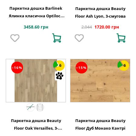
Паркетна дошка Barlinek
Паркетна дошка Beauty
Ялинка класична Optilock
Floor Ash Lyon, 3-смугова
Дуб 1 полосний Serene
3458.60 грн
2,044
1720.00 грн
1WC000002
6
6
−16%
−15%
Паркетна дошка Beauty
Паркетна дошка Beauty
Floor Oak Versailles, 3-
Floor Дуб Монако Кантрі
смугова