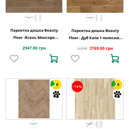
Паркетна дошка Beauty
Паркетна дошка Beauty
Floor -Ясень Монсоро
Floor - Дуб Кале 1 полосний
однополосний тонований
тонований Варіус
2947.00 грн
3,258
2769.00 грн
Кантрі
6
6
−16%