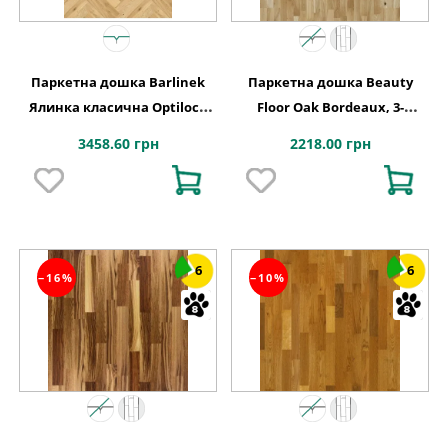
Паркетна дошка Barlinek
Паркетна дошка Beauty
Ялинка класична Optilock
Floor Oak Bordeaux, 3-
Дуб 1 полосний Ramsey
смугова
3458.60 грн
2218.00 грн
1WC000015
6
6
−16%
−10%