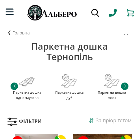
...
Головна
Паркетна дошка
Тернопіль
Паркетна дошка
Паркетна дошка
Паркетна дошка
односмугова
дуб
ясен
За пріорітетом
ФІЛЬТРИ