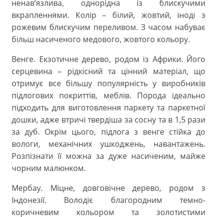
ненав’язлива, однорідна із блискучими
вкрапленнями. Колір – білий, жовтий, іноді з
рожевим блискучим переливом. З часом набуває
більш насиченого медового, жовтого кольору.
Венге. Екзотичне дерево, родом із Африки. Його
серцевина – рідкісний та цінний матеріал, що
отримує все більшу популярність у виробників
підлогових покриттів, меблів. Порода ідеально
підходить для виготовлення паркету та паркетної
дошки, адже втричі твердіша за сосну та в 1,5 рази
за дуб. Окрім цього, підлога з венге стійка до
вологи, механічних ушкоджень, навантажень.
Розпізнати її можна за дуже насиченим, майже
чорним малюнком.
Мербау. Міцне, довговічне дерево, родом з
Індонезії. Володіє благородним темно-
коричневим кольором та золотистими