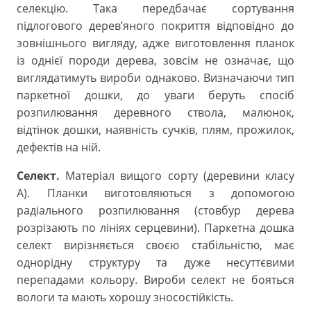
селекцію. Така передбачає сортування
підлогового дерев’яного покриття відповідно до
зовнішнього вигляду, адже виготовлення планок
із однієї породи дерева, зовсім не означає, що
виглядатимуть вироби однаково. Визначаючи тип
паркетної дошки, до уваги беруть спосіб
розпилювання деревного ствола, малюнок,
відтінок дошки, наявність сучків, плям, прожилок,
дефектів на ній.
Селект.
Матеріал вищого сорту (деревини класу
А). Планки виготовляються з допомогою
радіального розпилювання (стовбур дерева
розрізають по лініях серцевини). Паркетна дошка
селект вирізняється своєю стабільністю, має
однорідну структуру та дуже несуттєвими
перепадами кольору. Вироби селект не бояться
вологи та мають хорошу зносостійкість.