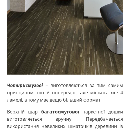
Чотирисмугові
– виготовляються за тим самим
принципом, що й попереднє, але містить вже 4
ламелі, а тому має дещо більший формат.
Верхній шар
багатосмугової
паркетної дошки
виготовляється вручну. Передбачається
використання невеликих шматочків деревини із