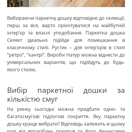
Вибираючи паркетну дошку відповідно до селекції,
перш за все, варто орієнтуватися на майбутній
інтер’єр та власні уподобання. Паркетна дошка
Селект ідеально підійде для помешкання в
класичному стилі. Рустик – для інтер’єрів в стилі
“ретро”, “кантрі”. Вироби Натур можна віднести до
універсальних варіантів, що підійдуть до будь-
якого стилю.
Вибір паркетної дошки за
кількістю смуг
На ринку сьогодні можна придбати одно- та
багатосмугові підлогові покриття. Яку паркетну
дошку краще вибрати? Відповідь залежить в цьому
разі від вподобань покупця та його фінансових