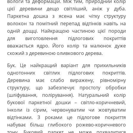
вологи та деформацій. Між тим, природний колір
цієї деревини дещо світліший, аніж у дуба.
Паркетна дошка з ясена має чітку структуру
волокон та помітний перепад відтінків навіть на
одній дощці. Найкращою частиною цієї породи
для виготовлення підлогових покриттів
вважається ядро. Його колір та малюнок дуже
схожий з деревиною оливкового дерева.
Бук. Це найкращий варіант для прихильників
однотонних світлих підлогових покриттів.
Деревина має слабо виражену, рівномірну
структуру, що забезпечує простоту обробки
(шліфування, полірування). Натуральний колір
букової паркетної дошки – світло-коричневий,
інколи із сірим, червонуватим чи жовтуватим
відтінками. З роками це підлогове покриття
набуває більш глибокого рожево-коричневого
тону. Буковий паркет не може похвалитися