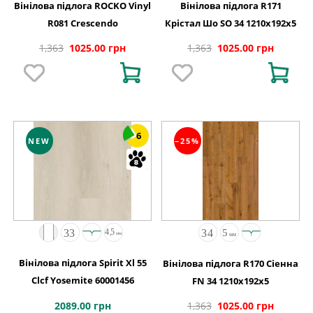
Вінілова підлога ROCKO Vinyl
Вінілова підлога R171
R081 Crescendo
Крістал Шо SO 34 1210x192x5
1,363
1025.00 грн
1,363
1025.00 грн
6
NEW
−25%
Вінілова підлога Spirit Xl 55
Вінілова підлога R170 Сіенна
Clcf Yosemite 60001456
FN 34 1210x192x5
2089.00 грн
1,363
1025.00 грн