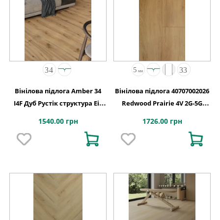
Вінілова підлога Amber 34
Вінілова підлога 40707002026
I4F Дуб Рустік структура Eir
Redwood Prairie 4V 2G-5G
підкладка XPO 1234х198х5,5
1532x232x5
1540.00 грн
1726.00 грн