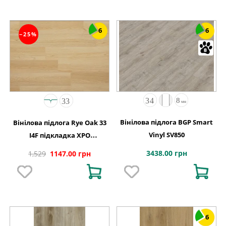
6
6
−25%
Вінілова підлога BGP Smart
Вінілова підлога Rye Oak 33
Vinyl SV850
I4F підкладка XPO
198x1234х5,5
3438.00 грн
1,529
1147.00 грн
6