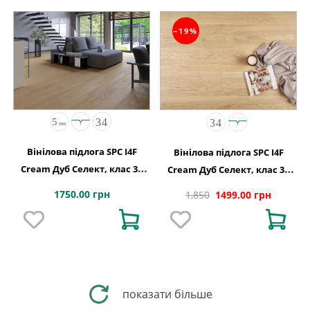
−19%
Вінілова підлога SPC I4F
Вінілова підлога SPC I4F
Cream Дуб Селект, клас 34
Cream Дуб Cелект, клас 34
код 2172
код 2189
1750.00 грн
1,850
1499.00 грн
показати більше