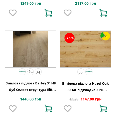
Calgary 4MV 5G 1220x180x5
1249.00 грн
2117.00 грн
6
−25%
Вінілова підлога Barley 34 I4F
Вінілова підлога Hazel Oak
Дуб Селект структура EiR
33 I4F підкладка XPO
1234х198х4,5
198x1234х5,5
1440.00 грн
1,529
1147.00 грн