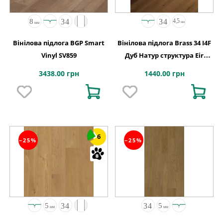
Вінілова підлога BGP Smart
Вінілова підлога Brass 34 I4F
Vinyl SV859
Дуб Натур структура Eir
1234х198х4,5
3438.00 грн
1440.00 грн
6
−25%
−25%