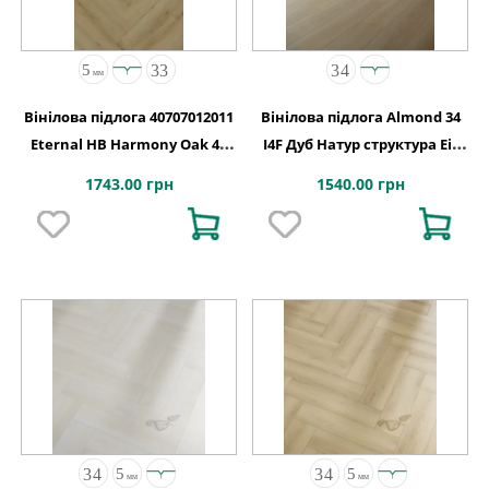
Вінілова підлога 40707012011
Вінілова підлога Almond 34
Eternal HB Harmony Oak 4V
I4F Дуб Натур структура Eir
2G-5G 710x142x5
підкладка XPO 1234х198х5,5
1743.00 грн
1540.00 грн