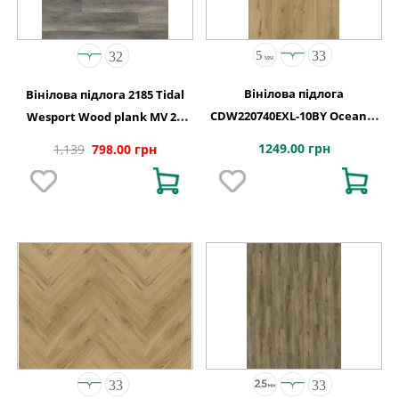
Вінілова підлога
Вінілова підлога 2185 Tidal
CDW220740EXL-10BY Oceania
Wesport Wood plank MV 2G
4+1-0,55 Vancouver 4MV 5G
1220х150х4,4
1249.00 грн
1,139
798.00 грн
1220x180x5