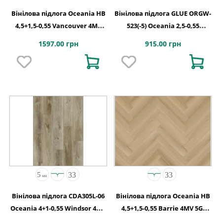
Вінілова підлога Oceania HB
Вінілова підлога GLUE ORGW-
4,5+1,5-0,55 Vancouver 4MV
523(-5) Oceania 2,5-0,55
5Gi 730x146x6
Edmonton 4MV GD
1597.00 грн
915.00 грн
1227х187х2,5
Вінілова підлога CDA305L-06
Вінілова підлога Oceania HB
Oceania 4+1-0,55 Windsor 4MV
4,5+1,5-0,55 Barrie 4MV 5Gi
5G 1220x180x5
730x146x6