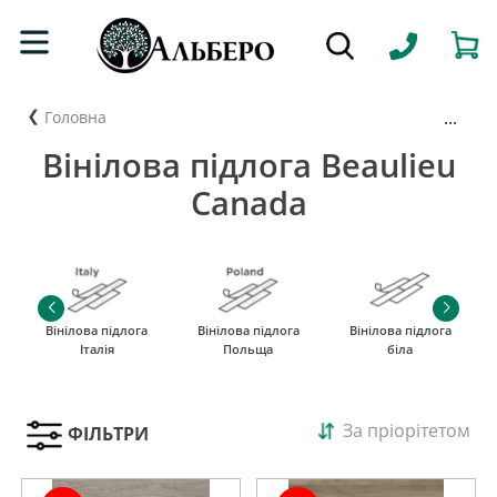
...
Головна
Вінілова підлога Beaulieu
Canada
Вінілова підлога
Вінілова підлога
Вінілова підлога
Італія
Польща
біла
За пріорітетом
ФІЛЬТРИ